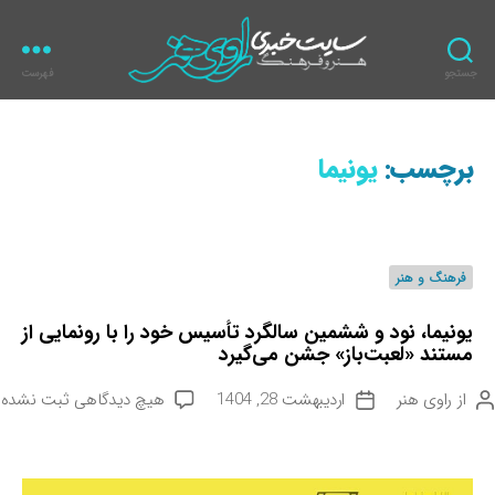
جستجو
فهرست
ر
ا
و
برچسب:
یونیما
ی
ه
ن
ر
د
فرهنگ و هنر
س
ت
یونیما، نود و ششمین سالگرد تأسیس خود را با رونمایی از
ه‌
مستند «لعبت‌باز» جشن می‌گیرد
ه
ا
ب
از
راوی هنر
اردیبهشت 28, 1404
هیچ دیدگاهی
ثبت نشده
ت
ر
ا
ا
ر
ی
ی