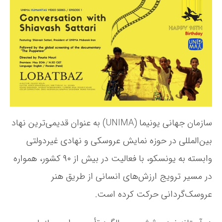
ی
خ
و
ن
ن
و
ی
ش
م
ت
ا
ه
،
ن
و
د
و
ش
سازمان جهانی یونیما (UNIMA) به عنوان قدیمی‌ترین نهاد
ش
بین‌المللی در حوزه نمایش عروسکی و نهادی غیردولتی
م
ی
وابسته به یونسکو، با فعالیت در بیش از ۹۰ کشور، همواره
ن
س
در مسیر ترویج ارزش‌های انسانی از طریق هنر
ا
عروسک‌گردانی حرکت کرده است.
ل
گ
ر