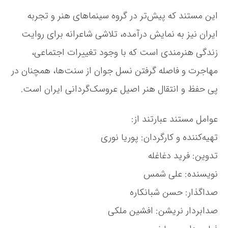
ا
این مستند که پیش‌تر در گروه سینماهای هنر و تجربه
ز
م
ایران نیز به نمایش درآمده، تلاشی شاعرانه برای روایت
س
ت
زندگی هنرمندی است که با وجود تغییرات اجتماعی،
ن
مهاجرت و فاصله گرفتن نسل جوان از سنت‌ها، همچنان در
د
«
پی حفظ و انتقال هنر اصیل عروسک‌گردانی ایران است.
ل
ع
ب
عوامل مستند عبارتند از:
ت‌
تهیه‌کننده و کارگردان: پوریا نوری
ب
ا
تدوین: فرید دغاغله
ز
»
نویسنده: علی شمس
ج
صداگذار: حسن شبانکاره
ش
ن
صدابردار نریشن: افشین ملکی
م
ی‌