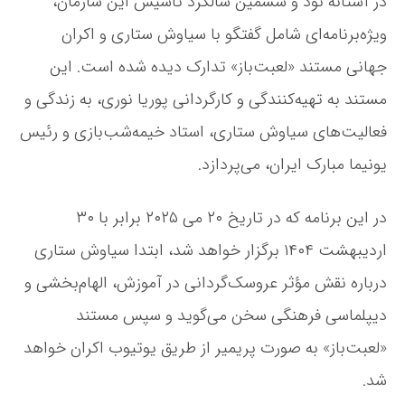
در آستانه نود و ششمین سالگرد تأسیس این سازمان،
د
ویژه‌برنامه‌ای شامل گفتگو با سیاوش ستاری و اکران
ت
أ
جهانی مستند «لعبت‌باز» تدارک دیده شده است. این
س
ی
مستند به تهیه‌کنندگی و کارگردانی پوریا نوری، به زندگی و
س
فعالیت‌های سیاوش ستاری، استاد خیمه‌شب‌بازی و رئیس
خ
و
یونیما مبارک ایران، می‌پردازد.
د
ر
ا
در این برنامه که در تاریخ ۲۰ می ۲۰۲۵ برابر با ۳۰
ب
اردیبهشت ۱۴۰۴ برگزار خواهد شد، ابتدا سیاوش ستاری
ا
ر
درباره نقش مؤثر عروسک‌گردانی در آموزش، الهام‌بخشی و
و
ن
دیپلماسی فرهنگی سخن می‌گوید و سپس مستند
م
«لعبت‌باز» به صورت پریمیر از طریق یوتیوب اکران خواهد
ا
ی
شد.
ی