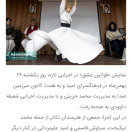
ا
ه
و
ن
ن
ش
ی
و
ت
ن
ش
ه
ع
ت
ش
ه
ق
ب
ا
ر
د
ی
نمایش «قوانین عشق» در اجرایی تازه، روز یکشنبه ۲۶
گ
بهمن‌ماه در فرهنگسرای امید و به همت کانون سرزمین
ر
ر
صدا به مدیریت محمد حزینی و با مدیریت اجرایی شفیقه
و
داوودی به صحنه رفت.
ی
ص
در این اجرا، جمعی از هنرمندان تئاتر از جمله محمد
ح
ن
نیکبخت، سیاوش قاسمی و امید علیمردانی در کنار دیگر