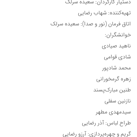
دستیار کارگردان: سعیده سرلک
تهیه‌کننده: شهاب رضایی
اتاق فرمان (نور و صدا): سعیده سرلک
خوانشگران:
ناهید صیادی
شادی قوامی
محمد شادپور
زهره گرمخورانی
طنین مبارک‌پسند
نازنین سفلی
سیدمهدی مطهر
طراح لباس: آذر رضایی
گریم و چهره‌پردازی: آرزو رضایی