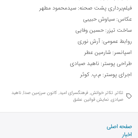
فیلم‌برداری پشت صحنه: سیدمحمود مطهر
عکاس: سیاوش حبیبی
ساخت تیزر: حسین وفایی
روابط عمومی: آرش نوری
اسپانسر: شارمین عطر
طراحی پوستر: ناهید صیادی
اجرای پوستر: م.پ. کوثر
تئاتر
,
تئاتر خوانش
,
فرهنگسرای امید
,
کانون سرزمین صدا
,
ناهید
ب
صیادی
,
نمایش قوانین عشق
ر
چ
س
ب‌
صفحه اصلی
ه
اخبار
ا