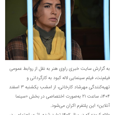
ل
د
ن
ا
ه
و
ل
ن
ش
ه
و
ت
ک
ش
ه
ب
ت
و
ه
د
»
ا
ز
ا
به گزارش سایت خبری راوی هنر به نقل از روابط عمومی
م
ش
فیلم‌نت، فیلم سینمایی لاله کبود به کارگردانی و
ب
د
تهیه‌کنندگی مهرشاد کارخانی، از امشب یکشنبه ۳ اسفند
ر
۱۴۰۴، ساعت ۲۱ به‌صورت اختصاصی در بخش «سینما
س
ی
آنلاین» این پلتفرم اکران می‌شود.
ن
م
«لاله کبود» که در سال ۱۴۰۲ تولید شده، اثری اجتماعی در