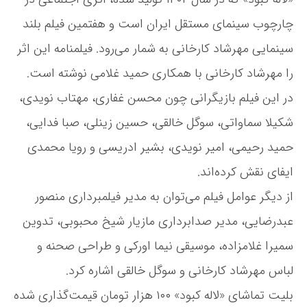
ا
چارچوب سینمای مستقل ایران است و هفتمین فیلم بلند
آ
ن
سینمایی مهرشاد کارخانی به شمار می‌رود. فیلمنامه این اثر
ل
را مهرشاد کارخانی با همکاری حمید غلامی نوشته است.
ا
ی
در این فیلم بازیگرانی چون محسن غفاری، مهتاب نویدی،
ن
ف
شکیلا سماواتی، سوگل خالقی، حسین زینلی، صبا فدایی،
ی
حمید رحیمی، امیر نویدی، بشیر ادریسی و رویا محمدی
ل
م‌
ایفای نقش کرده‌اند.
ن
ت
از دیگر عوامل فیلم می‌توان به مدیر فیلمبرداری منصور
عبدرضایی، مدیر صدابرداری مازیار شیخ محبوبی، تدوین
سمیرا غلامزاده، موسیقی نیما اورکی و طراحی صحنه و
لباس مهرشاد کارخانی و سوگل خالقی اشاره کرد.
بلیت تماشای «لاله کبود» ۱۰۰ هزار تومان قیمت‌گذاری شده