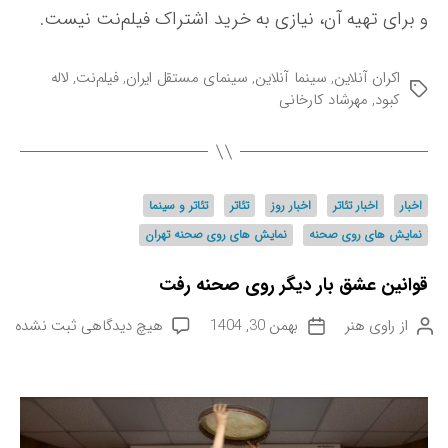
و برای تهیه آن، نیازی به خرید اشتراک فیلم‌نت نیست.
اکران آنلاین
,
سینما آنلاین
,
سینمای مستقل ایران
,
فیلم‌نت
,
لاله
ب
کبود
,
مهرشاد کارخانی
ر
چ
س
ب‌
د
ه
اخبار
اخبار تئاتر
اخبار روز
تئاتر
تئاتر و سینما
س
ا
نمایش های روی صحنه
نمایش های روی صحنه تهران
ت
ه‌
قوانین عشق بار دیگر روی صحنه رفت
ه
ا
ب
از
راوی هنر
بهمن 30, 1404
هیچ دیدگاهی
ثبت نشده
ن
ت
ر
و
ا
ا
ی
ر
ی
س
ی
ق
ن
خ
و
د
ن