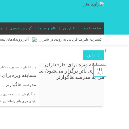
صفحه نخست
اخبار روز
تئاتر و سینما
گزارش تصویری
نم
کنسرت علیرضا قربانی به زودی در شیراز
آغاز رویدادهای بی
«خالده» در راه ایتالیا/ موفقیت تازه برای مدرسه فیلم پدرام صدرائی
ژاپن
در آستانه آغاز اجرا در عمارت هما؛ پوستر نمایش «وانیا و سونیا و م
مسابقه‌ای با محوریت کتاب
ابراهیم برفرازی هم‌زمان با اجرای «مده‌آ اجرا نمی‌شود! خب چیکار
01
خرداد
مسابقه ویژه برای ط
«درخت گیلاس» به تماشاخانه مهر حوزه هنری می‌آید/ روایتی نمادی
مدرسه هاگوارتز
«کاپیتان شماره ۱۰» در بخش مسابقه جشنواره جیفونی ایتالیا
به گزارش سایت خبری راوی
«دنیای درون» روی صحنه می‌رود/ روایتی رازآلود از دنیای نوجوانان 
دنیای هری پاتر راه‌اندازی
«مستطیل سرخ» در مسیر جهانی/ فیلم کوتاه یوسف بیگی راهی جشنواره
«شازده کوچولو» روی صحنه می‌رود/ اقتباسی از شاهکار آنتوان دوس