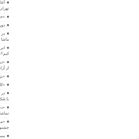
آغا
تهران
«خا
دور
در 
ماشا 
ابر
کنم؟»
«در
از آز
«بز
«کاپیتان شم
در 
با شَ
«دن
تماشا
«مس
جشنوار