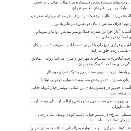
ز رویدادهای بیست‌ویکمین جشنواره بین‌المللی نمایش عروسکی
–مبارک در موزه هنرهای معاصر تهران
لده» در راه ایتالیا/ موفقیت تازه برای مدرسه فیلم پدرام صدرائی
 دوم اجرای نمایش «میان دو نفس» در تئاتر هامون
آستانه آغاز اجرا در عمارت هما؛ پوستر نمایش «وانیا و سونیا و
و اسپایک» رونمایی شد
اهیم برفرازی هم‌زمان با اجرای «مده‌آ اجرا نمی‌شود! خب چیکار
 نقاشی زنده خلق می‌کند.
خت گیلاس» به تماشاخانه مهر حوزه هنری می‌آید/ روایتی نمادین
ادگی برای مخاطب کودک و نوجوان
م پادشاه پروانه» روی صحنه می‌رود/ یک اجرای دیجیتال
اره ۱۰» در بخش مسابقه جشنواره جیفونی ایتالیا
آستانه حضور در جشنواره‌های بین‌المللی؛ پوستر فیلم کوتاه «قایم
ک» منتشر شد
یای درون» روی صحنه می‌رود/ روایتی رازآلود از دنیای نوجوانان در
خانه طهران
تطیل سرخ» در مسیر جهانی/ فیلم کوتاه یوسف بیگی راهی
ه‌های ایتالیا و اسپانیا شد
مستند کوتاه «خواژن» در جشنواره بین‌المللی RIFE بلغارستان اکران