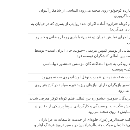
زده کوچولو» روی صحنه می‌رود/ اقتباسی از شاهکار آنتوان
‌اگزوپری
م کوتاه «ترازو» آماده اکران شد/ روایتی از پسری که در خیابان به
نان می‌گردد!
ز اجرای نمایش «میان دو نفس» با بازی روجا رمضانی و خسرو
ی
مایی از پوستر کمپین مردمی «جنوب، جان ایران است» توسط
 بین‌المللی کنشگران توسعه فردا
اد رودکی به جمع امضاکنندگان مؤسس «منشور دیپلماسی
ی» پیوست
نت شقه شده» در عمارت نوفل لوشاتو روی صحنه می‌رود
حضور بازیگران دارای نیازهای ویژه؛ «بره سیاه» در کاخ هنر روی
می‌رود
زیدگان سومین جشنواره بین‌المللی فیلم کوتاه کوکِر معرفی شدند
نمایش «کُت» به نویسندگی و کارگردانی سپنتا پزشکی از ۱۰ تیر در
نمایش دا روی صحنه می‌رود
ب جنت‌الزهرا(س)؛ جلوه‌ای از خدمت عاشقانه به عزاداران
/ خادمان موکب جنت‌الزهرا(س) در مسیر ترویج فرهنگ ایثار و