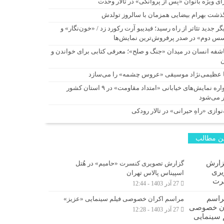
ای ویژه بانوان «پس از پروانگی» در تالار وحدت
ذشت بهرام بیضایی همزمان با سالروز تولدش
گر جدید تئاتر از راه رسید؛ فیدیبو آرت رکورد زد / «خون‌نگار» و
س دوم» در صدر پرفروش‌ترین نمایش‌ها
شفه انسان در میدان «جنگ و صلح»؛ معرفی کتابی برای خواندن و
ا عظیمی‌نژاد موسیقی «عروس چشمه» را می‌سازد
یادواره نمایش‌های خیابانی «امتداد مقاومت» در ۹ استان کشور
ر می‌شود
نوازی «راهِ حیرانی» در تالار رودکی
ن مطالب
گزارش تصویری کنسرت «حامیم» در هُتل
اسپیناس پالاس تهران
27 آذر 1403 - 12:44
مراسم اکران خصوصی فیلم سینمایی «عزیز»
27 آذر 1403 - 12:28