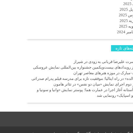
2
 2025
 2025
 2025
 2025
ر 2024
‌های تازه
رت علیرضا قربانی به زودی در شیراز
ز رویدادهای بیست‌ویکمین جشنواره بین‌المللی نمایش عروسکی
–مبارک در موزه هنرهای معاصر تهران
لده» در راه ایتالیا/ موفقیت تازه برای مدرسه فیلم پدرام صدرائی
 دوم اجرای نمایش «میان دو نفس» در تئاتر هامون
آستانه آغاز اجرا در عمارت هما؛ پوستر نمایش «وانیا و سونیا و
و اسپایک» رونمایی شد