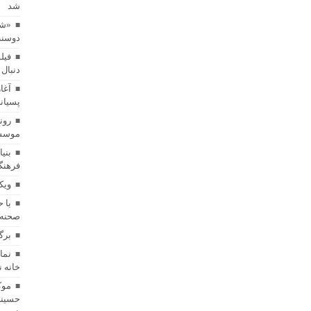
شد
«شا
دوسنت
فیل
دنبال 
آغا
پسیان
رون
موسسه
بنی
فرهنگ
ویک
با 
صحنه 
برگ
خانه 
موک
حسینی