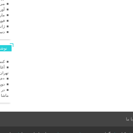
می 025
آوریل
مارس
فوریه
ژانویه
دسامب
نوشته
کنس
آغا
تهران
«خا
دور
در 
ماشا 
 ما