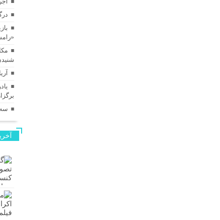
اجر
درگ
بازی
«رامس
مکا
شنیدن
آری
برگزا
سه‌
آخری