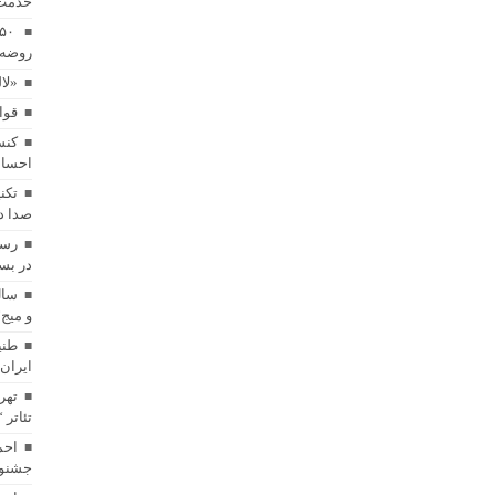
خدمت
روضه 
«لا
قوا
کنس
احساس
تکن
صدا د
رسا
در بست
سال
و میج
طنی
ایران
تهر
تئاتر 
احم
جشنوا