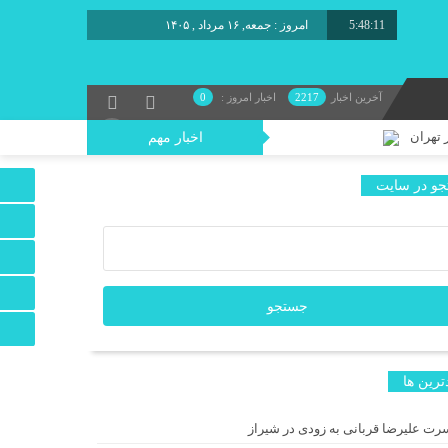
5:48:12
امروز : جمعه, ۱۶ مرداد , ۱۴۰۵
برابر با : Friday - 7 August - 2026
آخرین اخبار
2217
اخبار امروز :
0
 تهران
اخبار مهم
و در سایت
د/ یک اجرای دیجیتال
 شد
ترين ها
ه دنبال نان می‌گردد!
رت علیرضا قربانی به زودی در شیراز