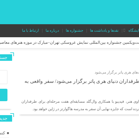
ایشگاه
نقدها و یادداشت ها
جشنواره ها
درباره ما
ارتباط با ما
ست‌ویکمین جشنواره بین‌المللی نمایش عروسکی تهران–مبارک در موزه هنرهای معاصر
دور دوم اجرای نمایش «میان دو نفس» در تئاتر هامون
جستج
اشا و اسپایک» رونمایی شد
‌های هری پاتر برگزار می‌شود
 کنم؟» نقاشی زنده خلق می‌کند.
رفداران دنیای هری پاتر برگزار می‌شود/ سفر واقعی به
ن از آزادگی برای مخاطب کودک و نوجوان
«بزم پادشاه پروانه» روی صحنه می‌رو
در آستانه حضور در جشنواره‌های بین‌المللی؛ پوستر فیلم کوتاه «قایم با شَک» منتشر
 هنر، فیدیبو با همکاری وال‌گلد مسابقه‌ای هفت مرحله‌ای برای طرفداران
در تماشاخانه طهران
 کرده است که جایزه نهایی آن سفر به مدرسه هاگوارتز در ژاپن خواهد بود.
‌های ایتالیا و اسپانیا شد
مستند کوتاه «خواژن» در جشنواره بین‌المللی RIFE بلغارستان اکران شد
جديد
نت‌اگزوپری
فیلم کوتاه «ترازو» آماده اکران شد/ روایتی از پسری که در خیابان ب
کنس