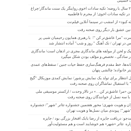
 حسینی
۲۵۰ سال با روضه؛ تکیه سادات اخوی روایتگر یک سنت ماندگار/چراغ
در تکیه سادات اخوی؛ از محرم تا فاطمیه
له کبود» از امشب در سینما آنلاین فیلم‌نت
نین عشق بار دیگر روی صحنه رفت
رت “مرا عاشق‌تر کن “؛ با رهبری همایون رحیمیان شبی پر
 در تهران / تک آهنگ ” روز و شب” آماده انتشار شد
یک و لحن از مولفه های ماندگاری مجری در اذهان است/ ماندگاری
ر سادگی ، تخصص و مؤلف بودن شکل میگیرد
نه‌ها، خط مقدم فرهنگ‌سازی حفظ حیات جنین / سقط‌های عمدی
ر خانواده؛ چالشی پنهان
 انتظار برای تولد یک نمایش پرشور/ نمایش کمدی موزیکال “گیج
” با استقبال تماشاگران روی صحنه رفت
ن «مرا عاشق‌تر کن…» در تالار وحدت / ارکستر موسیقی ملی
 با سه نسل از خوانندگان روی صحنه رفت
ان و هویت شهری؛ محور هفتمین جشنواره تئاتر “شهر”/ جشنواره
“شهر”؛ پیوندی میان نسل‌ها و هویت تهران
دجو: دریافت جایزه از رضا بابک افتخار بزرگی بود / جایزه
ره تئاتر «شهر» هم خوشایند است و هم مسئولیت‌آور