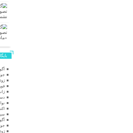
بایگا
آگوس
جولای
ژوئن 
فوریه
ژانویه
دسامب
نوامب
اکتبر 
سپتام
آگوس
جولای
ژوئن 