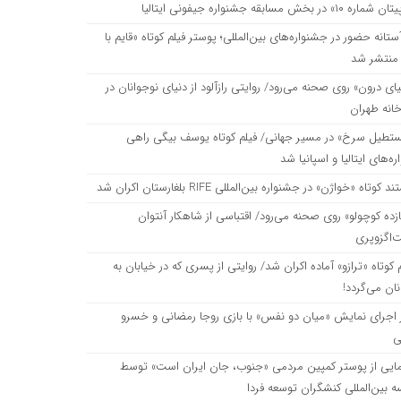
اره ۱۰» در بخش مسابقه جشنواره جیفونی ایتالیا
ستانه حضور در جشنواره‌های بین‌المللی؛ پوستر فیلم کوتاه «قایم با
می‌رود/ روایتی رازآلود از دنیای نوجوانان در تماشاخانه طهران
منتشر شد
ای درون» روی صحنه می‌رود/ روایتی رازآلود از دنیای نوجوانان در
انه طهران
 جهانی/ فیلم کوتاه یوسف بیگی راهی جشنواره‌های ایتالیا و اسپانیا شد
تطیل سرخ» در مسیر جهانی/ فیلم کوتاه یوسف بیگی راهی
ه‌های ایتالیا و اسپانیا شد
ن‌المللی RIFE بلغارستان اکران شد
 کوتاه «خواژن» در جشنواره بین‌المللی RIFE بلغارستان اکران شد
زده کوچولو» روی صحنه می‌رود/ اقتباسی از شاهکار آنتوان
‌اگزوپری
 کوتاه «ترازو» آماده اکران شد/ روایتی از پسری که در خیابان به
نان می‌گردد!
ز اجرای نمایش «میان دو نفس» با بازی روجا رمضانی و خسرو
ی
مایی از پوستر کمپین مردمی «جنوب، جان ایران است» توسط
بین‌المللی کنشگران توسعه فردا