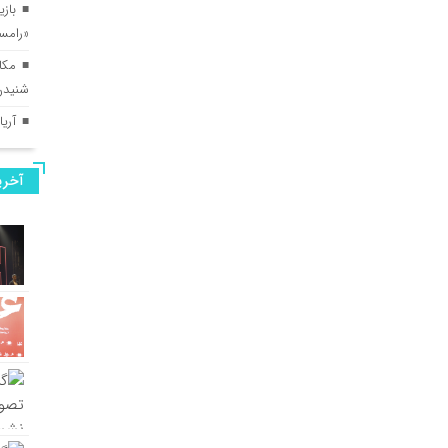
بازی
«رامس
مکا
شنیدن
آری
آخری