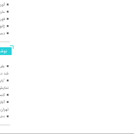
آوریل
مارس 
فوریه 
ژانویه
دسامب
نوشت
علیر
شد در 
“با
نمایش
کنس
آغا
تهران–
«خال