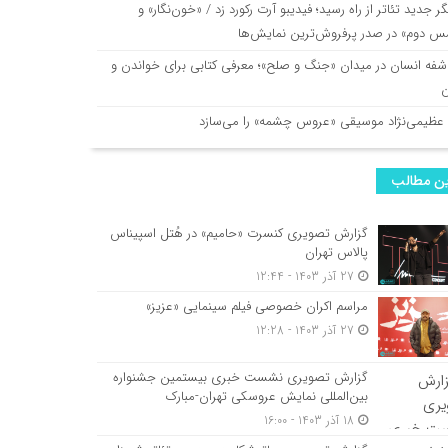
گر جدید تئاتر از راه رسید؛ فیدیبو آرت رکورد زد / «خون‌نگار» و
س دوم» در صدر پرفروش‌ترین نمایش‌ها
شفه انسان در میدان «جنگ و صلح»؛ معرفی کتابی برای خواندن و
ا عظیمی‌نژاد موسیقی «عروس چشمه» را می‌سازد
ن مطالب
گزارش تصویری کنسرت «حامیم» در هُتل اسپیناس
پالاس تهران
27 آذر 1403 - 12:44
مراسم اکران خصوصی فیلم سینمایی «عزیز»
27 آذر 1403 - 12:28
گزارش تصویری نشست خبری بیستمین جشنواره
بین‌المللی نمایش عروسکی تهران-مبارک
18 آذر 1403 - 16:00