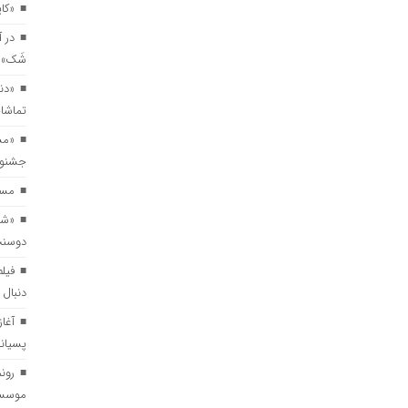
«کاپیتان شم
در آ
«دنیای درون» روی صحنه 
شَک» 
«دنی
تماشاخ
«مستطیل سرخ» در مسیر
«مس
جشنوار
مستند کوتاه «خواژن» در جشنواره بی
مستند
«شا
دوسنت
فیلم
دنبال 
آغا
پسیان
رون
موسسه 