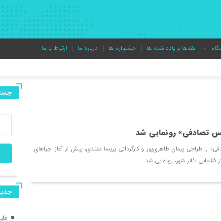
گاه
نقدها و یادداشت ها
جشنواره ها
درباره ما
ارتباط با ما
علیرضا قربانی «گل‌های 
جستج
“بایکوت” روی صحنه م
س تصادفی» رونمایی شد
کنسرت علیرضا قربانی ب
» با طراحی پیمان طاهری‌پور و کارگردانی پریسا مقتدی، پیش از آغاز اجراهای
آغاز رویدادهای بیست‌
جديد
«خالده» در راه ایتالیا
علیر