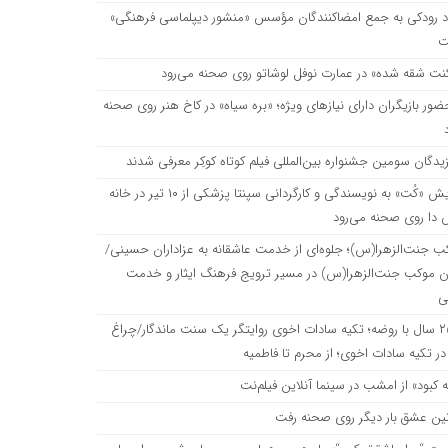
اد رودکی به جمع امضاکنندگان مؤسس «منشور دیپلماسی فرهنگی»
ت
نت شقه شده» در عمارت نوفل لوشاتو روی صحنه می‌رود
حضور بازیگران دارای نیازهای ویژه؛ «بره سیاه» در کاخ هنر روی صحنه
زیدگان سومین جشنواره بین‌المللی فیلم کوتاه کوکِر معرفی شدند
نمایش «کُت» به نویسندگی و کارگردانی سپنتا پزشکی از ۱۰ تیر در خانه
 دا روی صحنه می‌رود
ب جنت‌الزهرا(س)؛ جلوه‌ای از خدمت عاشقانه به عزاداران حسینی/
ن موکب جنت‌الزهرا(س) در مسیر ترویج فرهنگ ایثار و خدمت
ی
۲۵۰ سال با روضه؛ تکیه سادات اخوی روایتگر یک سنت ماندگار/چراغ
ر تکیه سادات اخوی؛ از محرم تا فاطمیه
ه کبود» از امشب در سینما آنلاین فیلم‌نت
نین عشق بار دیگر روی صحنه رفت