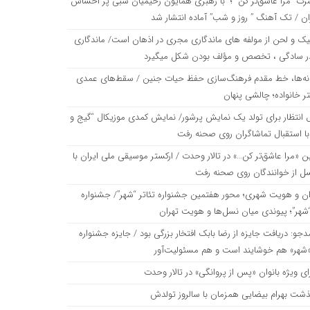
رت “مرا عاشق‌تر کن “؛ با رهبری همایون رحیمیان شبی پر احساس
ان / تک آهنگ ” روز و شب” آماده انتشار شد
یک و لحن از مولفه های ماندگاری مجری در اذهان است/ ماندگاری
ر سادگی ، تخصص و مؤلف بودن شکل میگیرد
نه‌ها، خط مقدم فرهنگ‌سازی حفظ حیات جنین / سقط‌های عمدی
ر خانواده؛ چالشی پنهان
 انتظار برای تولد یک نمایش پرشور/ نمایش کمدی موزیکال “گیج و
با استقبال تماشاگران روی صحنه رفت
ن «مرا عاشق‌تر کن…» در تالار وحدت / ارکستر موسیقی ملی ایران با
ل از خوانندگان روی صحنه رفت
ان و هویت شهری؛ محور هفتمین جشنواره تئاتر “شهر”/ جشنواره
“شهر”؛ پیوندی میان نسل‌ها و هویت تهران
دجو: دریافت جایزه از رضا بابک افتخار بزرگی بود / جایزه جشنواره
 «شهر» هم خوشایند است و هم مسئولیت‌آور
ای ویژه بانوان «پس از پروانگی» در تالار وحدت
ذشت بهرام بیضایی همزمان با سالروز تولدش