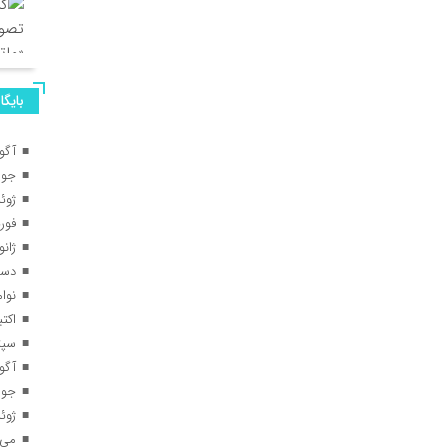
بایگا
آگوس
جولای
ژوئن 
فوریه 
ژانویه
دسامب
نوامبر
اکتبر 5
سپتام
آگوس
جولای
ژوئن 
می 025