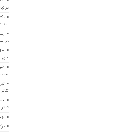
کنس
در تهر
تکن
صدا د
رسا
در بست
سال
میج” 
طنی
سه نس
تهر
تئاتر 
احم
تئاتر
اجر
درگ