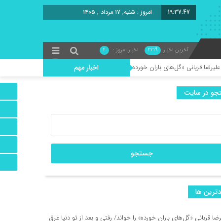
19:37:49
امروز : شنبه, ۱۷ مرداد , ۱۴۰۵
آخرین اخبار
2219
اخبار امروز :
2
اخبار مهم
باران خورده» را خواند/ رفتی و بعد از تو دنیا غرق شد در گریه‌هایم
و در سایت
ی‌رود/ حسین میرزائیان با هفت نقش در یک نمایش!
ه زودی در شیراز
ویکمین جشنواره بین‌المللی نمایش عروسکی تهران–مبارک در موزه هنرهای معاصر تهران
ترين ها
/ موفقیت تازه برای مدرسه فیلم پدرام صدرائی
ضا قربانی «گل‌های باران خورده» را خواند/ رفتی و بعد از تو دنیا غرق