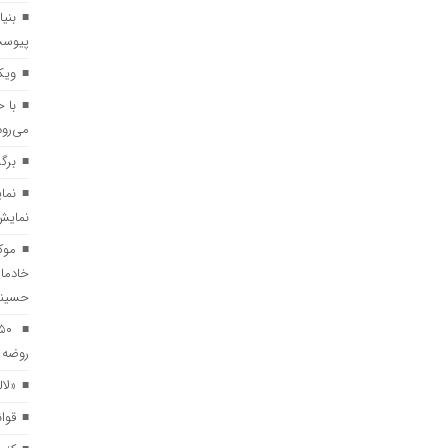
بنی
پیوس
ویک
با 
می‌رود
برگ
نمایش
موک
خادما
حسین
روضه د
«لال
قوا