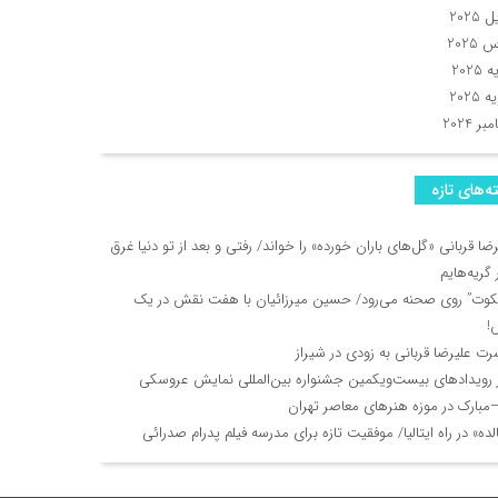
 2025
2025
2025
 2025
ر 2024
ه‌های تازه
ضا قربانی «گل‌های باران خورده» را خواند/ رفتی و بعد از تو دنیا غرق
گریه‌هایم
یکوت” روی صحنه می‌رود/ حسین میرزائیان با هفت نقش در یک
!
رت علیرضا قربانی به زودی در شیراز
ز رویدادهای بیست‌ویکمین جشنواره بین‌المللی نمایش عروسکی
مبارک در موزه هنرهای معاصر تهران
ده» در راه ایتالیا/ موفقیت تازه برای مدرسه فیلم پدرام صدرائی