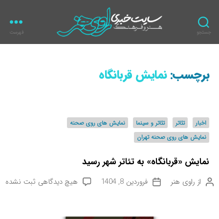
جستجو
فهرست
ر
ا
و
برچسب:
نمایش قربانگاه
ی
ه
ن
ر
د
اخبار
تئاتر
تئاتر و سینما
نمایش های روی صحنه
س
نمایش های روی صحنه تهران
ت
ه‌
نمایش «قربانگاه» به تئاتر شهر رسید
ه
ا
ب
از
راوی هنر
فروردین 8, 1404
هیچ دیدگاهی
ثبت نشده
ن
ت
ر
و
ا
ا
ی
ر
ی
س
ی