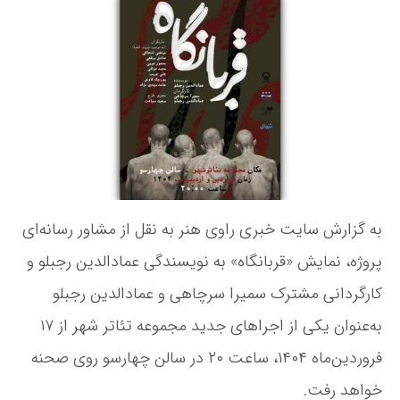
ن
ن
خ
م
د
ن
ا
ه
و
ی
ن
ش
ش
و
ت
«
ش
ه
ق
ت
ر
ه
ب
ا
ن
گ
به گزارش سایت خبری راوی هنر به نقل از مشاور رسانه‌ای
ا
پروژه، نمایش «قربانگاه» به نویسندگی عمادالدین ‌رجبلو و
ه
»
کارگردانی مشترک سمیرا ‌سرچاهی و عمادالدین ‌رجبلو
ب
ه
به‌عنوان یکی از اجراهای جدید مجموعه تئاتر شهر از ۱۷
ت
فروردین‌ماه ۱۴۰۴، ساعت ۲۰ در سالن چهارسو روی صحنه
ئ
ا
خواهد رفت.