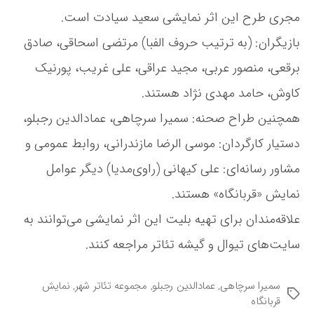
ت
مجری طرح این اثر نمایشی سعید ‌سیادت است.
ر
ش
بازیگران: (به ترتیب حروف الفبا) مرتضی ‌اسحاقی، صادق
ه
ر
‌برقعی، منصور ‌عربی، مجید ‌عراقی، علی ‌غریب، پورنیک
ر
‌کاوش، حامد ‌مهدی ‌نژاد هستند.
س
ی
همچنین طراح صحنه: سمیرا ‌سرچاهی، عمادالدین ‌رجبلو،
د
دستیار کارگردان: موسی الرضا مازندرانی، روابط عمومی و
مشاور رسانه‌ای: علی ‌کیهانی (راوی‌مدیا) دیگر عوامل
نمایش «قربانگاه» هستند.
علاقه‌مندان برای تهیه بلیت این اثر نمایشی می‌توانند به
سایت‌های تیوال و گیشه تئاتر مراجعه کنند.
سمیرا ‌سرچاهی
,
عمادالدین ‌رجبلو
,
مجموعه تئاتر شهر
,
نمایش
ب
قربانگاه
ر