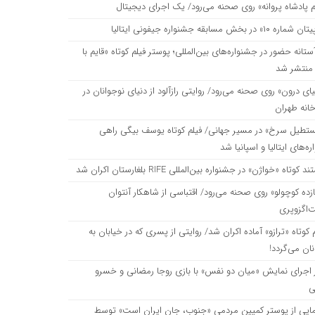
م پادشاه پروانه» روی صحنه می‌رود/ یک اجرای دیجیتال
اره ۱۰» در بخش مسابقه جشنواره جیفونی ایتالیا
یلم کوتاه «قایم با شَک» منتشر شد
ستانه حضور در جشنواره‌های بین‌المللی؛ پوستر فیلم کوتاه «قایم با
منتشر شد
نیای نوجوانان در تماشاخانه طهران
ای درون» روی صحنه می‌رود/ روایتی رازآلود از دنیای نوجوانان در
انه طهران
تطیل سرخ» در مسیر جهانی/ فیلم کوتاه یوسف بیگی راهی
گی راهی جشنواره‌های ایتالیا و اسپانیا شد
ه‌های ایتالیا و اسپانیا شد
 کوتاه «خواژن» در جشنواره بین‌المللی RIFE بلغارستان اکران شد
زده کوچولو» روی صحنه می‌رود/ اقتباسی از شاهکار آنتوان
‌اگزوپری
 کوتاه «ترازو» آماده اکران شد/ روایتی از پسری که در خیابان به
نان می‌گردد!
ز اجرای نمایش «میان دو نفس» با بازی روجا رمضانی و خسرو
ی
مایی از پوستر کمپین مردمی «جنوب، جان ایران است» توسط