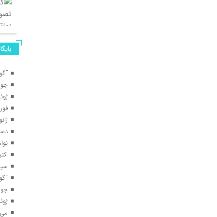
بایگا
آگوس
جولای
ژوئن 
فوریه 
ژانویه
دسامب
نوامبر
اکتبر 5
سپتام
آگوس
جولای
ژوئن 
می 025