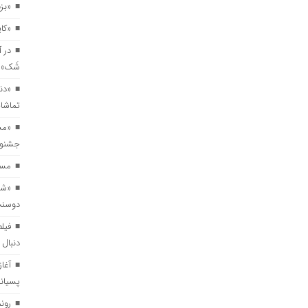
«بز
«کاپیتان شم
در آستانه حضور در جشنواره‌های بین‌المللی؛ پوستر ف
در آ
شَک» 
«دنیای درون» روی صحنه می‌رود/ روایتی رازآلود از د
«دنی
تماشاخ
«مس
«مستطیل سرخ» در مسیر جهانی/ فیلم کوتاه یوسف بی
جشنوار
مستند
«شا
دوسنت
فیلم
دنبال 
آغا
پسیان
رون