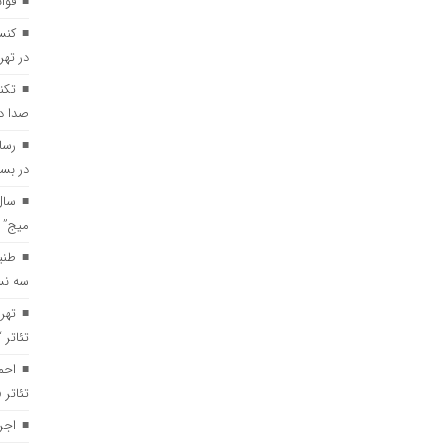
قوا
کنس
در تهر
تکن
صدا د
رسا
در بست
سال
میج” 
طنی
سه نس
تهر
تئاتر 
احم
تئاتر
اجر