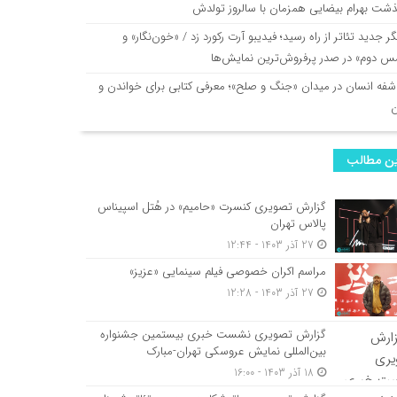
ذشت بهرام بیضایی همزمان با سالروز تولدش
گر جدید تئاتر از راه رسید؛ فیدیبو آرت رکورد زد / «خون‌نگار» و
س دوم» در صدر پرفروش‌ترین نمایش‌ها
شفه انسان در میدان «جنگ و صلح»؛ معرفی کتابی برای خواندن و
ن مطالب
گزارش تصویری کنسرت «حامیم» در هُتل اسپیناس
پالاس تهران
27 آذر 1403 - 12:44
مراسم اکران خصوصی فیلم سینمایی «عزیز»
27 آذر 1403 - 12:28
گزارش تصویری نشست خبری بیستمین جشنواره
بین‌المللی نمایش عروسکی تهران-مبارک
18 آذر 1403 - 16:00