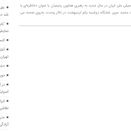
قی ملی ایران در سال جدید به رهبری همایون رحیمیان با عنوان «خاطره‌ای با
علیر
«خالده» در راه ایتالیا/ موفقیت تازه برای مدرسه فیل
محمد سریر، شامگاه دوشنبه یکم اردیبهشت در تالار وحدت به‌روی صحنه می
شد در 
“با
دور دوم اجرای نمایش «میان دو نفس» در تئاتر ها
نمایش
کنس
در آستانه آغاز اجرا در عمارت هما؛ پوستر نمایش «وا
آغا
تهران–
«خال
ابراهیم برفرازی هم‌زمان با اجرای «مده‌آ اجرا نمی‌
دور
در آ
«درخت گیلاس» به تماشاخانه مهر حوزه هنری می‌آید
اسپای
ابرا
«بزم پادشاه پروانه» روی صحنه می‌رود/ یک اجرای د
نقاشی 
«در
آزادگ
«کاپیتان شماره ۱۰» در بخش مسابقه جشنواره جیفونی ایتالیا