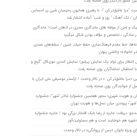
نین عشق بار دیگر روی صحنه رفت
رت “مرا عاشق‌تر کن “؛ با رهبری همایون رحیمیان شبی پر احساس
ان / تک آهنگ ” روز و شب” آماده انتشار شد
یک و لحن از مولفه های ماندگاری مجری در اذهان است/ ماندگاری
ر سادگی ، تخصص و مؤلف بودن شکل میگیرد
نه‌ها، خط مقدم فرهنگ‌سازی حفظ حیات جنین / سقط‌های عمدی
ر خانواده؛ چالشی پنهان
 انتظار برای تولد یک نمایش پرشور/ نمایش کمدی موزیکال “گیج و
با استقبال تماشاگران روی صحنه رفت
ن «مرا عاشق‌تر کن…» در تالار وحدت / ارکستر موسیقی ملی ایران با
ل از خوانندگان روی صحنه رفت
ان و هویت شهری؛ محور هفتمین جشنواره تئاتر “شهر”/ جشنواره
“شهر”؛ پیوندی میان نسل‌ها و هویت تهران
دجو: دریافت جایزه از رضا بابک افتخار بزرگی بود / جایزه جشنواره
 «شهر» هم خوشایند است و هم مسئولیت‌آور
ای ویژه بانوان «پس از پروانگی» در تالار وحدت