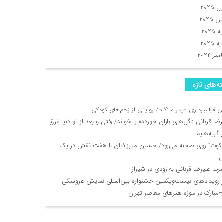
 2025
2025
2025
 2025
ر 2024
ه‌های تازه
ان فیلمبرداری «پدر سنگ»/ روایتی از زخم‌های کودکی
ضا قربانی «گل‌های باران خورده» را خواند/ رفتی و بعد از تو دنیا غرق
گریه‌هایم
یکوت” روی صحنه می‌رود/ حسین میرزائیان با هفت نقش در یک
!
رت علیرضا قربانی به زودی در شیراز
ز رویدادهای بیست‌ویکمین جشنواره بین‌المللی نمایش عروسکی
مبارک در موزه هنرهای معاصر تهران