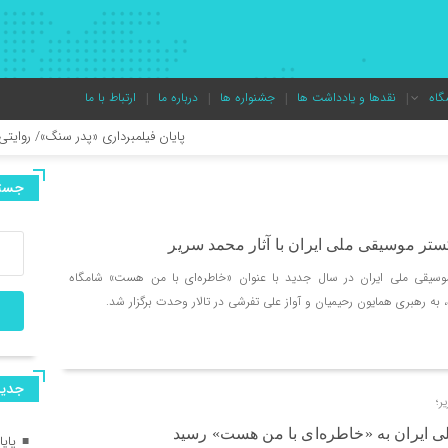
گاه
نقدها و یادداشت ها
جشنواره ها
درباره ما
ارتباط با ما
پایان فیلمبرداری «پدر سنگ»/ روایتی از زخم‌های کو
جستج
علیرضا قربانی «گل‌های باران خورده» را خواند/ رفتی و
تر موسیقی ملی ایران با آثار محمد سریر
“بایکوت” روی صحنه می‌رود/ حسین میرزائیان با 
نخستین کنسرت ارکستر موسیقی ملی ایران در سال جدید با عنوان «خاطره‌‎‌ای با من هست» شامگاه
 به رهبری همایون رحیمیان و آواز علی تفرشی در تالار وحدت برگزار شد.
کنسرت علیرضا قربانی به زودی در شیراز
جديد
ر؛
آغاز رویدادهای بیست‌ویکمین جشنواره بین‌المللی 
 ایران به «خاطره‌ای با من هست» رسید
پای