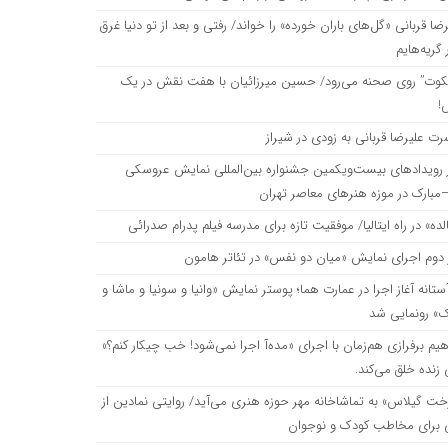
ضا قربانی «گل‌های باران خورده» را خواند/ رفتی و بعد از تو دنیا غرق
م پدرام صدرائی
گریه‌هایم
یکوت” روی صحنه می‌رود/ حسین میرزائیان با هفت نقش در یک
مون
!
رت علیرضا قربانی به زودی در شیراز
نیا و سونیا و ماشا و اسپایک» رونمایی شد
ز رویدادهای بیست‌ویکمین جشنواره بین‌المللی نمایش عروسکی
مبارک در موزه هنرهای معاصر تهران
ده» در راه ایتالیا/ موفقیت تازه برای مدرسه فیلم پدرام صدرائی
شود! خب چیکار کنم؟» نقاشی زنده خلق می‌کند.
 دوم اجرای نمایش «میان دو نفس» در تئاتر هامون
ستانه آغاز اجرا در عمارت هما؛ پوستر نمایش «وانیا و سونیا و ماشا و
/ روایتی نمادین از آزادگی برای مخاطب کودک و نوجوان
ک» رونمایی شد
هیم برفرازی هم‌زمان با اجرای «مده‌آ اجرا نمی‌شود! خب چیکار کنم؟»
یجیتال
زنده خلق می‌کند.
خت گیلاس» به تماشاخانه مهر حوزه هنری می‌آید/ روایتی نمادین از
ی برای مخاطب کودک و نوجوان