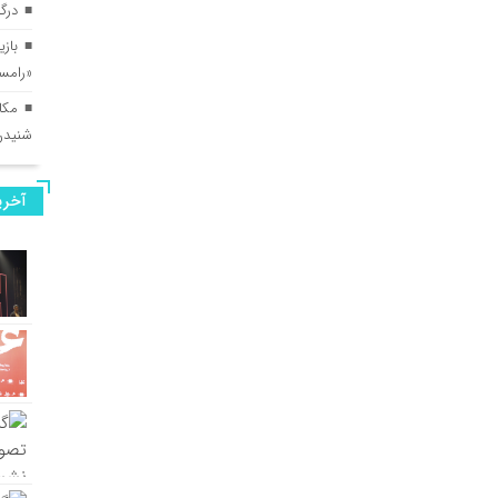
درگ
بازی
«رامس
مکا
شنیدن
آخری