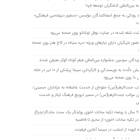
بین‌المللی کنشگران توسعه فردا
اد رودکی به جمع امضاکنندگان مؤسس «منشور دیپلماسی فرهنگی»
ت
نت شقه شده» در عمارت نوفل لوشاتو روی صحنه می‌رود
حضور بازیگران دارای نیازهای ویژه؛ «بره سیاه» در کاخ هنر روی صحنه
زیدگان سومین جشنواره بین‌المللی فیلم کوتاه کوکِر معرفی شدند
نمایش «کُت» به نویسندگی و کارگردانی سپنتا پزشکی از ۱۰ تیر در خانه
 دا روی صحنه می‌رود
ب جنت‌الزهرا(س)؛ جلوه‌ای از خدمت عاشقانه به عزاداران حسینی/
ن موکب جنت‌الزهرا(س) در مسیر ترویج فرهنگ ایثار و خدمت
ی
۲۵۰ سال با روضه؛ تکیه سادات اخوی روایتگر یک سنت ماندگار/چراغ
ر تکیه سادات اخوی؛ از محرم تا فاطمیه
ه کبود» از امشب در سینما آنلاین فیلم‌نت