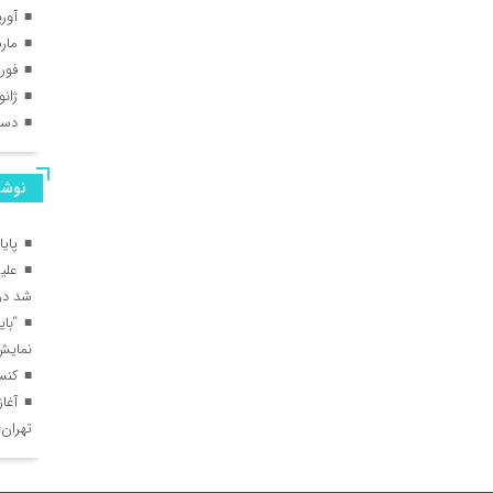
آوریل
مارس 
فوریه 
ژانویه
دسامب
نوشت
پای
علیر
شد در 
“با
نمایش
کنس
آغا
تهران–