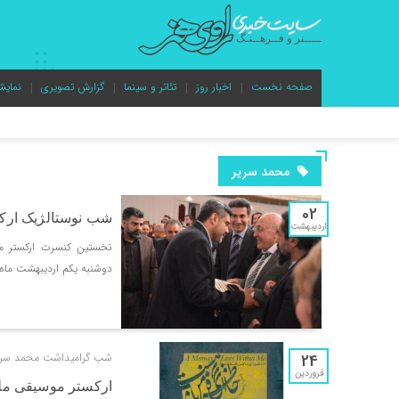
صفحه نخست
اخبار روز
تئاتر و سینما
گزارش تصویری
نمایش
محمد سریر
02
شب نوستالژیک ارکس
اردیبهشت
دو‌شنبه یکم اردیبهشت ماه،
24
شب گرامیداشت محمد سری
فروردین
ارکستر موسیقی ملی