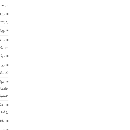
موسسه 
بنی
پیوس
ویک
با 
می‌رود
برگ
نمایش
موک
خادما
حسین
روضه د
«لال