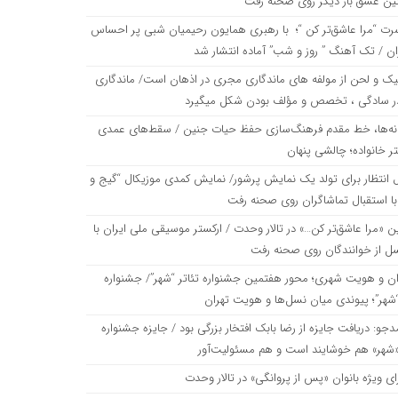
نین عشق بار دیگر روی صحنه رفت
رت “مرا عاشق‌تر کن “؛ با رهبری همایون رحیمیان شبی پر احساس
ان / تک آهنگ ” روز و شب” آماده انتشار شد
یک و لحن از مولفه های ماندگاری مجری در اذهان است/ ماندگاری
ر سادگی ، تخصص و مؤلف بودن شکل میگیرد
نه‌ها، خط مقدم فرهنگ‌سازی حفظ حیات جنین / سقط‌های عمدی
ر خانواده؛ چالشی پنهان
 انتظار برای تولد یک نمایش پرشور/ نمایش کمدی موزیکال “گیج و
با استقبال تماشاگران روی صحنه رفت
ن «مرا عاشق‌تر کن…» در تالار وحدت / ارکستر موسیقی ملی ایران با
ل از خوانندگان روی صحنه رفت
ان و هویت شهری؛ محور هفتمین جشنواره تئاتر “شهر”/ جشنواره
“شهر”؛ پیوندی میان نسل‌ها و هویت تهران
دجو: دریافت جایزه از رضا بابک افتخار بزرگی بود / جایزه جشنواره
 «شهر» هم خوشایند است و هم مسئولیت‌آور
ای ویژه بانوان «پس از پروانگی» در تالار وحدت