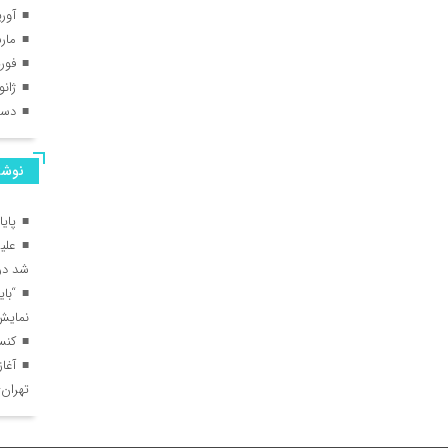
آوریل
مارس 
فوریه 
ژانویه
دسامب
نوشت
پای
علیر
شد در 
“با
نمایش
کنس
آغا
تهران–