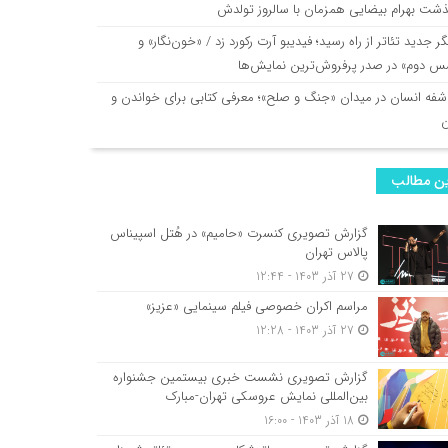
ذشت بهرام بیضایی همزمان با سالروز تولدش
گر جدید تئاتر از راه رسید؛ فیدیبو آرت رکورد زد / «خون‌نگار» و
س دوم» در صدر پرفروش‌ترین نمایش‌ها
شفه انسان در میدان «جنگ و صلح»؛ معرفی کتابی برای خواندن و
ن مطالب
گزارش تصویری کنسرت «حامیم» در هُتل اسپیناس
پالاس تهران
27 آذر 1403 - 12:44
مراسم اکران خصوصی فیلم سینمایی «عزیز»
27 آذر 1403 - 12:28
گزارش تصویری نشست خبری بیستمین جشنواره
بین‌المللی نمایش عروسکی تهران-مبارک
18 آذر 1403 - 16:00