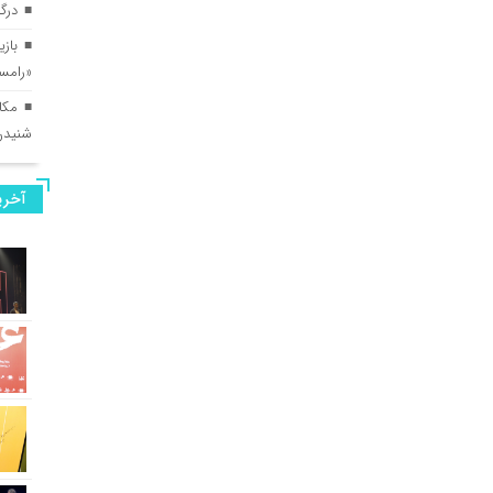
درگ
بازی
«رامس
مکا
شنیدن
آخری