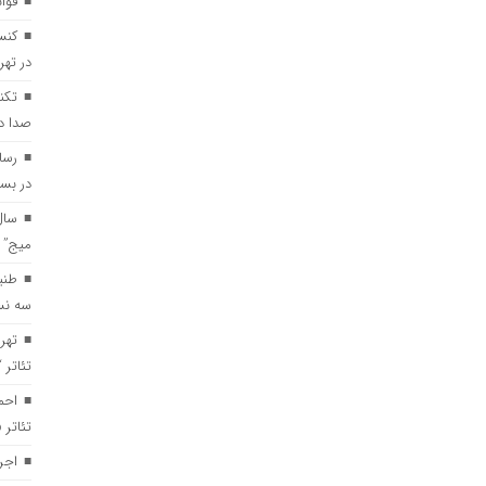
قوا
کنس
در تهر
تکن
صدا د
رسا
در بست
سال
میج” 
طنی
سه نس
تهر
تئاتر 
احم
تئاتر
اجر