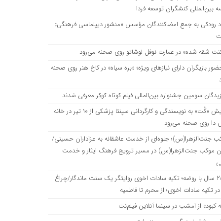
بین‌المللی کنشگران توسعه فردا
اد رودکی به جمع امضاکنندگان مؤسس «منشور دیپلماسی فرهنگی»
ت
نت شقه شده» در عمارت نوفل لوشاتو روی صحنه می‌رود
حضور بازیگران دارای نیازهای ویژه؛ «بره سیاه» در کاخ هنر روی صحنه
زیدگان سومین جشنواره بین‌المللی فیلم کوتاه کوکِر معرفی شدند
نمایش «کُت» به نویسندگی و کارگردانی سپنتا پزشکی از ۱۰ تیر در خانه
 دا روی صحنه می‌رود
ب جنت‌الزهرا(س)؛ جلوه‌ای از خدمت عاشقانه به عزاداران حسینی/
ن موکب جنت‌الزهرا(س) در مسیر ترویج فرهنگ ایثار و خدمت
ی
۲۵۰ سال با روضه؛ تکیه سادات اخوی روایتگر یک سنت ماندگار/چراغ
ر تکیه سادات اخوی؛ از محرم تا فاطمیه
ه کبود» از امشب در سینما آنلاین فیلم‌نت