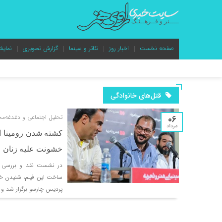
صفحه نخست
اخبار روز
تئاتر و سینما
گزارش تصویری
نمایش
قتل‌های خانوادگی
06
تحلیل اجتماعی و دغدغه‌مح
مرداد
کشته شدن رومینا اش
خشونت علیه زنان
در نشست نقد و بررسی فیلم
ساخت این فیلم، شنیدن خب
پردیس چارسو برگزار شد و 