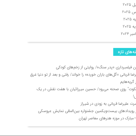
 2025
2025
2025
 2025
ر 2024
ه‌های تازه
ان فیلمبرداری «پدر سنگ»/ روایتی از زخم‌های کودکی
ضا قربانی «گل‌های باران خورده» را خواند/ رفتی و بعد از تو دنیا غرق
گریه‌هایم
یکوت” روی صحنه می‌رود/ حسین میرزائیان با هفت نقش در یک
!
رت علیرضا قربانی به زودی در شیراز
ز رویدادهای بیست‌ویکمین جشنواره بین‌المللی نمایش عروسکی
مبارک در موزه هنرهای معاصر تهران