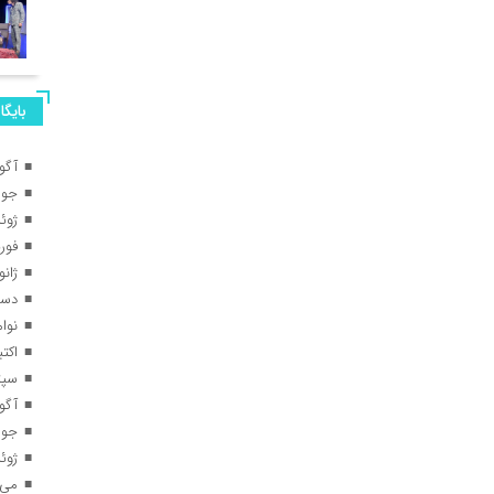
بایگا
آگوس
جولای
ژوئن 
فوریه 
ژانویه
دسامب
نوامبر
اکتبر 5
سپتام
آگوس
جولای
ژوئن 
می 025