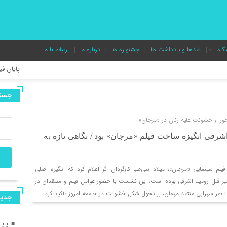
گاه
نقدها و یادداشت ها
جشنواره ها
درباره ما
ارتباط با ما
پایان فیلمبرداری «پدر سنگ
جستج
علیرضا قربانی «گل‌های باران
ور از خشونت علیه زنان در «مرجان»
رفی انگیزه ساخت فیلم «مرجان» بود / نگاهی تازه به
“بایکوت” روی صحنه می‌رو
 سینمایی «مرجان»، میلاد بنی‌طبا کارگردان اثر اعلام کرد که انگیزه اصلی
کنسرت علیرضا قربانی به زو
ر قتل رومینا اشرفی بوده است. این نشست با حضور عوامل فیلم و منتقدان در
ناصر سهرابی منتقد مهمان، بر تحول شکل خشونت در جامعه امروز تأکید کرد.
جديد
آغاز رویدادهای بیست‌ویکم
پای