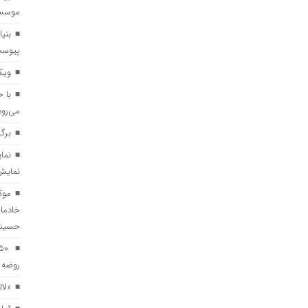
موسسه 
بنی
پیوس
ویک
با 
می‌رود
برگ
نمایش
موک
خادما
حسین
روضه د
«لال