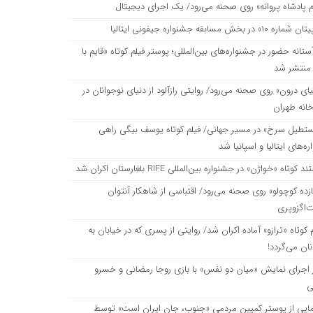
م پادشاه پروانه» روی صحنه می‌رود/ یک اجرای دیجیتال
اره ۱۰» در بخش مسابقه جشنواره جیفونی ایتالیا
های بین‌المللی؛ پوستر فیلم کوتاه «قایم با شَک» منتشر شد
ستانه حضور در جشنواره‌های بین‌المللی؛ پوستر فیلم کوتاه «قایم با
منتشر شد
ود/ روایتی رازآلود از دنیای نوجوانان در تماشاخانه طهران
ای درون» روی صحنه می‌رود/ روایتی رازآلود از دنیای نوجوانان در
انه طهران
تطیل سرخ» در مسیر جهانی/ فیلم کوتاه یوسف بیگی راهی
نی/ فیلم کوتاه یوسف بیگی راهی جشنواره‌های ایتالیا و اسپانیا شد
ه‌های ایتالیا و اسپانیا شد
 کوتاه «خواژن» در جشنواره بین‌المللی RIFE بلغارستان اکران شد
زده کوچولو» روی صحنه می‌رود/ اقتباسی از شاهکار آنتوان
‌اگزوپری
 کوتاه «ترازو» آماده اکران شد/ روایتی از پسری که در خیابان به
نان می‌گردد!
ز اجرای نمایش «میان دو نفس» با بازی روجا رمضانی و خسرو
ی
مایی از پوستر کمپین مردمی «جنوب، جان ایران است» توسط