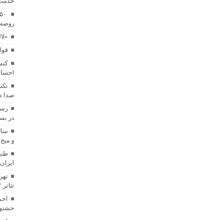
خدمت
روضه 
«لا
قوا
کنس
احساس
تکن
صدا د
رسا
در بست
سال
و میج
طنی
ایران
تهر
تئاتر 
احم
جشنوا