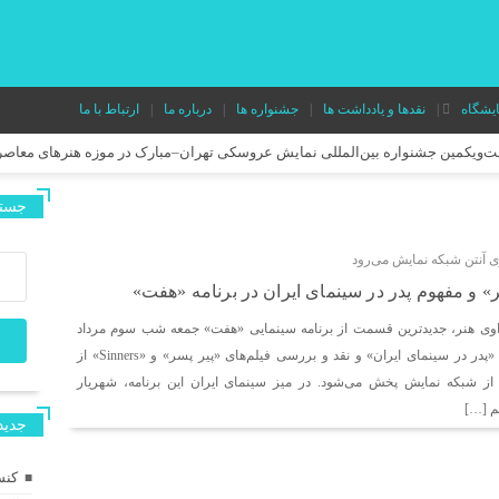
ایشگاه
نقدها و یادداشت ها
جشنواره ها
درباره ما
ارتباط با ما
ست‌ویکمین جشنواره بین‌المللی نمایش عروسکی تهران–مبارک در موزه هنرهای معاصر
دور دوم اجرای نمایش «میان دو نفس» در تئاتر هامون
جستج
اشا و اسپایک» رونمایی شد
ی آنتن شبکه نمایش می‌رود
 کنم؟» نقاشی زنده خلق می‌کند.
ر» و مفهوم پدر در سینمای ایران در برنامه «هفت»
ن از آزادگی برای مخاطب کودک و نوجوان
«بزم پادشاه پروانه» روی صحنه می‌رو
وی هنر، جدیدترین قسمت از برنامه سینمایی «هفت» جمعه شب سوم مرداد
در آستانه حضور در جشنواره‌های بین‌المللی؛ پوستر فیلم کوتاه «قایم با شَک» منتشر
۱۴۰۴، با محوریت موضوع «پدر در سینمای ایران» و نقد و بررسی فیلم‌های «پیر پسر» و «Sinners» از
در تماشاخانه طهران
 زنده از شبکه نمایش پخش می‌شود. در میز سینمای ایران این برنامه، شهریار
م […]
‌های ایتالیا و اسپانیا شد
مستند کوتاه «خواژن» در جشنواره بین‌المللی RIFE بلغارستان اکران شد
جديد
نت‌اگزوپری
فیلم کوتاه «ترازو» آماده اکران شد/ روایتی از پسری که در خیابان ب
کنس