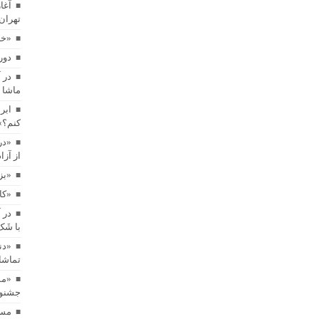
آغا
تهران
«خا
دور
در 
ماشا 
ابر
کنم؟»
«در
از آز
«بز
«کاپیتان شم
در 
با شَ
«دن
تماشا
«مس
جشنوار