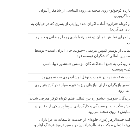
زده کوچولو» روی صحنه می‌رود/ اقتباسی از شاهکار آنتوان
‌اگزوپری
م کوتاه «ترازو» آماده اکران شد/ روایتی از پسری که در خیابان به
نان می‌گردد!
ز اجرای نمایش «میان دو نفس» با بازی روجا رمضانی و خسرو
ی
مایی از پوستر کمپین مردمی «جنوب، جان ایران است» توسط
 بین‌المللی کنشگران توسعه فردا
اد رودکی به جمع امضاکنندگان مؤسس «منشور دیپلماسی
ی» پیوست
نت شقه شده» در عمارت نوفل لوشاتو روی صحنه می‌رود
حضور بازیگران دارای نیازهای ویژه؛ «بره سیاه» در کاخ هنر روی
می‌رود
زیدگان سومین جشنواره بین‌المللی فیلم کوتاه کوکِر معرفی شدند
نمایش «کُت» به نویسندگی و کارگردانی سپنتا پزشکی از ۱۰ تیر در
نمایش دا روی صحنه می‌رود
ب جنت‌الزهرا(س)؛ جلوه‌ای از خدمت عاشقانه به عزاداران
/ خادمان موکب جنت‌الزهرا(س) در مسیر ترویج فرهنگ ایثار و