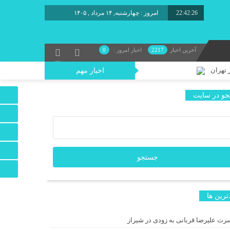
22:42:28
امروز : چهارشنبه, ۱۴ مرداد , ۱۴۰۵
آخرین اخبار
2217
اخبار امروز :
0
 تهران
اخبار مهم
و در سایت
د/ یک اجرای دیجیتال
 شد
ترين ها
ه دنبال نان می‌گردد!
رت علیرضا قربانی به زودی در شیراز