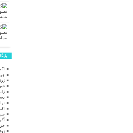
بایگا
آگوس
جولای
ژوئن 
فوریه
ژانویه
دسامب
نوامب
اکتبر 
سپتام
آگوس
جولای
ژوئن 