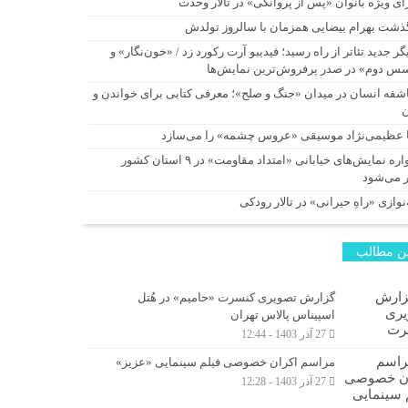
ای ویژه بانوان «پس از پروانگی» در تالار وحدت
ذشت بهرام بیضایی همزمان با سالروز تولدش
گر جدید تئاتر از راه رسید؛ فیدیبو آرت رکورد زد / «خون‌نگار» و
س دوم» در صدر پرفروش‌ترین نمایش‌ها
شفه انسان در میدان «جنگ و صلح»؛ معرفی کتابی برای خواندن و
ا عظیمی‌نژاد موسیقی «عروس چشمه» را می‌سازد
یادواره نمایش‌های خیابانی «امتداد مقاومت» در ۹ استان کشور
ر می‌شود
نوازی «راهِ حیرانی» در تالار رودکی
ن مطالب
گزارش تصویری کنسرت «حامیم» در هُتل
اسپیناس پالاس تهران
27 آذر 1403 - 12:44
مراسم اکران خصوصی فیلم سینمایی «عزیز»
27 آذر 1403 - 12:28