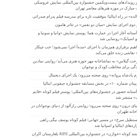
ز رویدادهای بیست‌ویکمین جشنواره بین‌المللی نمایش عروسکی
–مبارک در موزه هنرهای معاصر تهران
لده» در راه ایتالیا/ موفقیت تازه برای مدرسه فیلم پدرام صدرائی
 دوم اجرای نمایش «میان دو نفس» در تئاتر هامون
آستانه آغاز اجرا در عمارت هما؛ پوستر نمایش «وانیا و سونیا و
و اسپایک» رونمایی شد
اهیم برفرازی هم‌زمان با اجرای «مده‌آ اجرا نمی‌شود! خب چیکار
 نقاشی زنده خلق می‌کند.
خت گیلاس» به تماشاخانه مهر حوزه هنری می‌آید/ روایتی نمادین
ادگی برای مخاطب کودک و نوجوان
م پادشاه پروانه» روی صحنه می‌رود/ یک اجرای دیجیتال
اره ۱۰» در بخش مسابقه جشنواره جیفونی ایتالیا
آستانه حضور در جشنواره‌های بین‌المللی؛ پوستر فیلم کوتاه «قایم
ک» منتشر شد
یای درون» روی صحنه می‌رود/ روایتی رازآلود از دنیای نوجوانان در
خانه طهران
تطیل سرخ» در مسیر جهانی/ فیلم کوتاه یوسف بیگی راهی
ه‌های ایتالیا و اسپانیا شد
مستند کوتاه «خواژن» در جشنواره بین‌المللی RIFE بلغارستان اکران