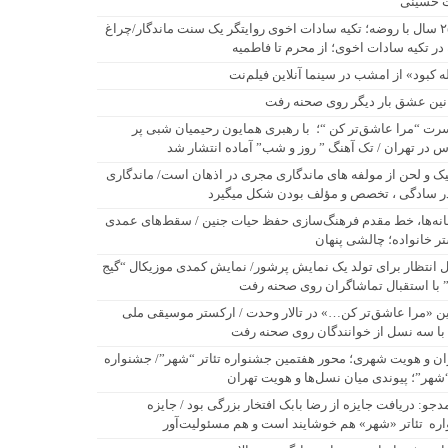
 حسینی
۲۵۰ سال با روضه؛ تکیه سادات اخوی روایتگر یک سنت ماندگار/چراغ
در تکیه سادات اخوی؛ از محرم تا فاطمیه
له کبود» از امشب در سینما آنلاین فیلم‌نت
نین عشق بار دیگر روی صحنه رفت
رت “مرا عاشق‌تر کن “؛ با رهبری همایون رحیمیان شبی پر
 در تهران / تک آهنگ ” روز و شب” آماده انتشار شد
یک و لحن از مولفه های ماندگاری مجری در اذهان است/ ماندگاری
ر سادگی ، تخصص و مؤلف بودن شکل میگیرد
نه‌ها، خط مقدم فرهنگ‌سازی حفظ حیات جنین / سقط‌های عمدی
ر خانواده؛ چالشی پنهان
 انتظار برای تولد یک نمایش پرشور/ نمایش کمدی موزیکال “گیج
” با استقبال تماشاگران روی صحنه رفت
ن «مرا عاشق‌تر کن…» در تالار وحدت / ارکستر موسیقی ملی
 با سه نسل از خوانندگان روی صحنه رفت
ان و هویت شهری؛ محور هفتمین جشنواره تئاتر “شهر”/ جشنواره
“شهر”؛ پیوندی میان نسل‌ها و هویت تهران
دجو: دریافت جایزه از رضا بابک افتخار بزرگی بود / جایزه
ره تئاتر «شهر» هم خوشایند است و هم مسئولیت‌آور