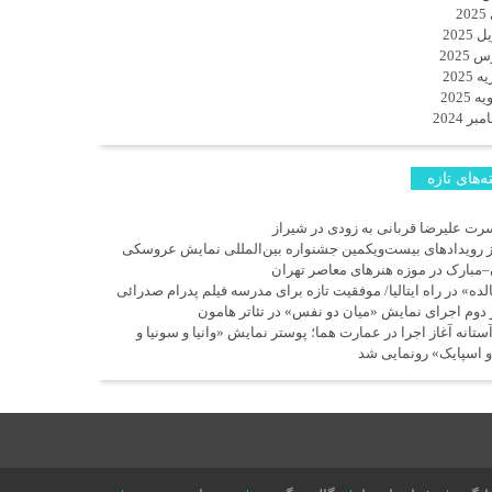
2
 2025
 2025
 2025
 2025
ر 2024
‌های تازه
رت علیرضا قربانی به زودی در شیراز
ز رویدادهای بیست‌ویکمین جشنواره بین‌المللی نمایش عروسکی
–مبارک در موزه هنرهای معاصر تهران
لده» در راه ایتالیا/ موفقیت تازه برای مدرسه فیلم پدرام صدرائی
 دوم اجرای نمایش «میان دو نفس» در تئاتر هامون
آستانه آغاز اجرا در عمارت هما؛ پوستر نمایش «وانیا و سونیا و
و اسپایک» رونمایی شد