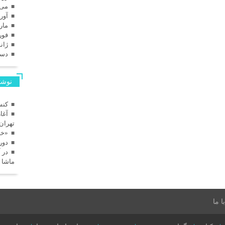
می 025
آوریل
مارس
فوریه
ژانویه
دسامب
نوشته
کنس
آغا
تهران
«خا
دور
در 
ماشا 
 ما