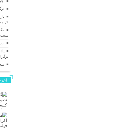
اجر
درگ
بازی
«رامس
مکا
شنیدن
آری
برگزا
سه‌
آخری