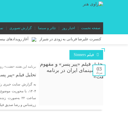
صفحه نخست
اخبار روز
تئاتر و سینما
گزارش تصویری
نم
کنسرت علیرضا قربانی به زودی در شیراز
آغاز رویدادهای بی
«خالده» در راه ایتالیا/ موفقیت تازه برای مدرسه فیلم پدرام صدرائی
فیلم Sinners
در آستانه آغاز اجرا در عمارت هما؛ پوستر نمایش «وانیا و سونیا و م
برنامه این هفته «هفت» رو
ابراهیم برفرازی هم‌زمان با اجرای «مده‌آ اجرا نمی‌شود! خب چیکار
03
مرداد
تحلیل فیلم «پیر پس
«درخت گیلاس» به تماشاخانه مهر حوزه هنری می‌آید/ روایتی نمادی
به گزارش سایت خبری را
«کاپیتان شماره ۱۰» در بخش مسابقه جشنواره جیفونی ایتالیا
«دنیای درون» روی صحنه می‌رود/ روایتی رازآلود از دنیای نوجوانان 
ساعت ۲۲ به‌صورت
زرشناس و رضا صدیق فیل
«مستطیل سرخ» در مسیر جهانی/ فیلم کوتاه یوسف بیگی راهی جشنواره
«شازده کوچولو» روی صحنه می‌رود/ اقتباسی از شاهکار آنتوان دوس