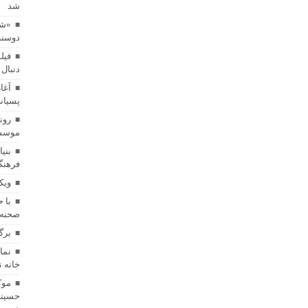
شد
«شا
دوسنت
فیل
دنبال 
آغا
پسیان
رون
موسسه
بنی
فرهنگ
ویک
با 
صحنه 
برگ
خانه 
موک
حسینی