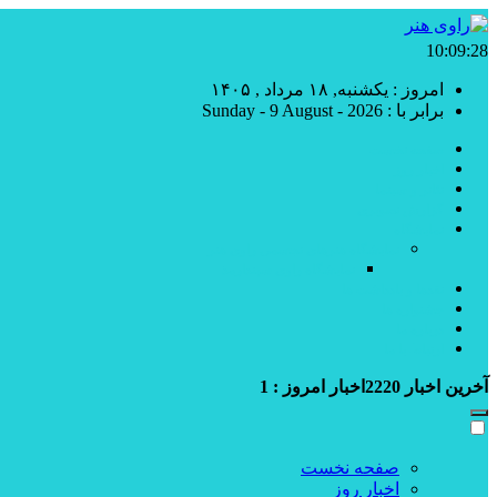
10:09:29
امروز : یکشنبه, ۱۸ مرداد , ۱۴۰۵
برابر با : Sunday - 9 August - 2026
صفحه نخست
اخبار روز
تئاتر و سینما
گزارش تصویری
نمایشگاه
نمایشگاه هنرهای تجسمی راوی هنر
نمایشگاه راوی سپندارمذ
نقدها و یادداشت ها
جشنواره ها
درباره ما
ارتباط با ما
آخرین اخبار
2220
اخبار امروز :
1
صفحه نخست
اخبار روز