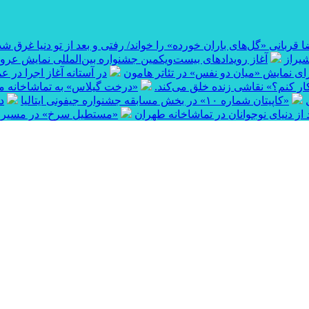
 قربانی «گل‌های باران خورده» را خواند/ رفتی و بعد از تو دنیا غرق شد 
یراز
آغاز رویدادهای بیست‌ویکمین جشنواره بین‌المللی نمایش عر
ای نمایش «میان دو نفس» در تئاتر هامون
در آستانه آغاز اجرا در 
کار کنم؟» نقاشی زنده خلق می‌کند.
«درخت گیلاس» به تماشاخانه مه
«کاپیتان شماره ۱۰» در بخش مسابقه جشنواره جیفونی ایتالیا
د
از دنیای نوجوانان در تماشاخانه طهران
«مستطیل سرخ» در مسیر جهان