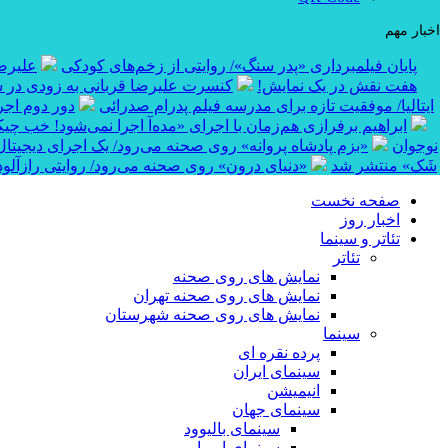
اخبار مهم
پایان فیلمبرداری «پدر سنگ»/ روایتی از زخم‌های کودکی
علیرضا
هفت نقش در یک نمایش!
کنسرت علیرضا قربانی به زودی در ش
ایتالیا/ موفقیت تازه برای مدرسه فیلم پدرام صدرائی
دور دوم اجر
ابراهیم برفرازی هم‌زمان با اجرای «مده‌آ اجرا نمی‌شود! خب چی
نوجوان
«بزم پادشاه پروانه» روی صحنه می‌رود/ یک اجرای دیجیتال
شَک» منتشر شد
«دنیای درون» روی صحنه می‌رود/ روایتی رازآلود 
صفحه نخست
اخبار روز
تئاتر و سینما
تئاتر
نمایش های روی صحنه
نمایش های روی صحنه تهران
نمایش های روی صحنه شهرستان
سینما
پرده نقره ای
سینمای ایران
انیمیشن
سینمای جهان
سینمای بالیوود
سینمای اروپا