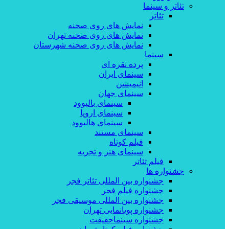
تئاتر و سینما
تئاتر
نمایش های روی صحنه
نمایش های روی صحنه تهران
نمایش های روی صحنه شهرستان
سینما
پرده نقره ای
سینمای ایران
انیمیشن
سینمای جهان
سینمای بالیوود
سینمای اروپا
سینمای هالیوود
سینمای مستند
فیلم کوتاه
سینمای هنر و تجربه
فیلم تئاتر
جشنواره ها
جشنواره بین المللی تئاتر فجر
جشنواره فیلم فجر
جشنواره بین المللی موسیقی فجر
جشنواره پویانمایی تهران
جشنواره سینماحقیقت