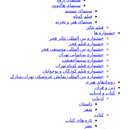
سینمای هالیوود
سینمای مستند
فیلم کوتاه
سینمای هنر و تجربه
فیلم تئاتر
جشنواره ها
جشنواره بین المللی تئاتر فجر
جشنواره فیلم فجر
جشنواره بین المللی موسیقی فجر
جشنواره پویانمایی تهران
جشنواره سینماحقیقت
جشنواره فیلم کوتاه تهران
جشنواره فیلم کودکان و نوجوانان
جشنواره بین المللی نمایش عروسکی تهران-مبارک
رویدادهای هنری
دین و قرآن
کتاب و ادبیات
ادبیات
داستان
شعر
کتاب
تازه های کتاب
نشر