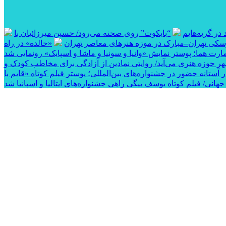
در گریه‌هایم
“بایکوت” روی صحنه می‌رود/ حسین میرزائیان با
وسکی تهران–مبارک در موزه هنرهای معاصر تهران
«خالده» در راه
عمارت هما؛ پوستر نمایش «وانیا و سونیا و ماشا و اسپایک» رونمایی شد
ر حوزه هنری می‌آید/ روایتی نمادین از آزادگی برای مخاطب کودک و
ر آستانه حضور در جشنواره‌های بین‌المللی؛ پوستر فیلم کوتاه «قایم با
ی/ فیلم کوتاه یوسف بیگی راهی جشنواره‌های ایتالیا و اسپانیا شد