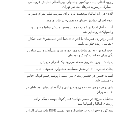
ز رویدادهای بیست‌ویکمین جشنواره بین‌المللی نمایش عروسکی
–مبارک در موزه هنرهای معاصر تهران
 نقاشی زنده خلق می‌کند.
لده» در راه ایتالیا/ موفقیت تازه برای مدرسه فیلم پدرام صدرائی
 دوم اجرای نمایش «میان دو نفس» در تئاتر هامون
آزادگی برای مخاطب کودک و نوجوان
آستانه آغاز اجرا در عمارت هما؛ پوستر نمایش «وانیا و سونیا و
و اسپایک» رونمایی شد
اهیم برفرازی هم‌زمان با اجرای «مده‌آ اجرا نمی‌شود! خب چیکار
 نقاشی زنده خلق می‌کند.
خت گیلاس» به تماشاخانه مهر حوزه هنری می‌آید/ روایتی نمادین
ادگی برای مخاطب کودک و نوجوان
م پادشاه پروانه» روی صحنه می‌رود/ یک اجرای دیجیتال
اره ۱۰» در بخش مسابقه جشنواره جیفونی ایتالیا
آستانه حضور در جشنواره‌های بین‌المللی؛ پوستر فیلم کوتاه «قایم
شَک» منتشر شد
ک» منتشر شد
یای درون» روی صحنه می‌رود/ روایتی رازآلود از دنیای نوجوانان در
خانه طهران
اشاخانه طهران
تطیل سرخ» در مسیر جهانی/ فیلم کوتاه یوسف بیگی راهی
ه‌های ایتالیا و اسپانیا شد
ایتالیا و اسپانیا شد
مستند کوتاه «خواژن» در جشنواره بین‌المللی RIFE بلغارستان اکران