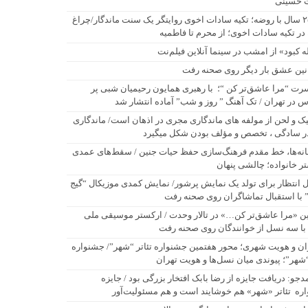
 حسینی
۲۵۰ سال با روضه؛ تکیه سادات اخوی روایتگر یک سنت ماندگار/چراغ
در تکیه سادات اخوی؛ از محرم تا فاطمیه
له کبود» از امشب در سینما آنلاین فیلم‌نت
نین عشق بار دیگر روی صحنه رفت
رت “مرا عاشق‌تر کن “؛ با رهبری همایون رحیمیان شبی پر
 در تهران / تک آهنگ ” روز و شب” آماده انتشار شد
یک و لحن از مولفه های ماندگاری مجری در اذهان است/ ماندگاری
ر سادگی ، تخصص و مؤلف بودن شکل میگیرد
نه‌ها، خط مقدم فرهنگ‌سازی حفظ حیات جنین / سقط‌های عمدی
ر خانواده؛ چالشی پنهان
 انتظار برای تولد یک نمایش پرشور/ نمایش کمدی موزیکال “گیج
” با استقبال تماشاگران روی صحنه رفت
ن «مرا عاشق‌تر کن…» در تالار وحدت / ارکستر موسیقی ملی
 با سه نسل از خوانندگان روی صحنه رفت
ان و هویت شهری؛ محور هفتمین جشنواره تئاتر “شهر”/ جشنواره
“شهر”؛ پیوندی میان نسل‌ها و هویت تهران
دجو: دریافت جایزه از رضا بابک افتخار بزرگی بود / جایزه
ره تئاتر «شهر» هم خوشایند است و هم مسئولیت‌آور