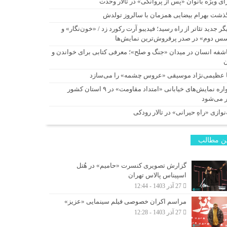
ای ویژه بانوان «پس از پروانگی» در تالار وحدت
ذشت بهرام بیضایی همزمان با سالروز تولدش
گر جدید تئاتر از راه رسید؛ فیدیبو آرت رکورد زد / «خون‌نگار» و
س دوم» در صدر پرفروش‌ترین نمایش‌ها
شفه انسان در میدان «جنگ و صلح»؛ معرفی کتابی برای خواندن و
ا عظیمی‌نژاد موسیقی «عروس چشمه» را می‌سازد
یادواره نمایش‌های خیابانی «امتداد مقاومت» در ۹ استان کشور
ر می‌شود
نوازی «راهِ حیرانی» در تالار رودکی
ن مطالب
گزارش تصویری کنسرت «حامیم» در هُتل
اسپیناس پالاس تهران
27 آذر 1403 - 12:44
مراسم اکران خصوصی فیلم سینمایی «عزیز»
27 آذر 1403 - 12:28