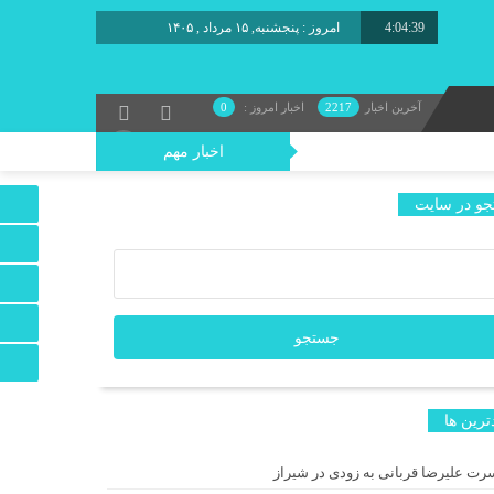
4:04:40
امروز : پنجشنبه, ۱۵ مرداد , ۱۴۰۵
آخرین اخبار
2217
اخبار امروز :
0
اخبار مهم
و در سایت
–مبارک در موزه هنرهای معاصر تهران
ترين ها
 اسپایک» رونمایی شد
رت علیرضا قربانی به زودی در شیراز