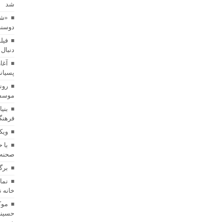
شد
«شا
دوسنت
مستند کوتاه «خواژن» در جشنواره بین‌المللی RIFE بلغارستان اکران شد
فیل
دنبال 
«شازده کوچولو» روی صحنه می‌رود/ اقتباسی از شاهکار آنتوان دوسنت‌اگ
آغا
پسیان
رون
فیلم کوتاه «ترازو» آماده اکران شد/ روایتی از پسری که در خیابان به دنبال
موسسه
بنی
فرهنگ
ویک
با 
صحنه 
برگ
خانه 
موک
حسینی