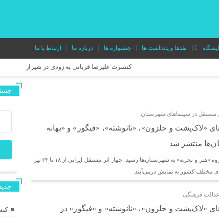
ایشگاه
نقدها و یادداشت ها
جشنواره ها
درباره ما
ارتباط با ما
کنسرت علیرضا قربانی به زودی در شیراز
جستج
آغاز رویدادهای بیست‌ویکمین جشنواره بین‌المللی نمایش عروسکی تهران
ی مستقل در سینماهای شهرستان
ی «لاک‌پشت و حلزون»، «نانوشته»، «فیگور» و «بهانه
«خالده» در راه ایتالیا/ موفقیت تازه برای مدرسه فیلم پدرام صدرائی
‌ها منتشر شد
اکران فیلم‌های متفاوت گروه «هنر و تجربه» به شهرستان‌ها رسید. چهار اثر مستقل ایرانی از ۱۸ تا ۲۴ تیر
دور دوم اجرای نمایش «میان دو نفس» در تئاتر هامون
 مختلف کشور به نمایش درمی‌آیند.
جديد
عدالت فرهنگی
در آستانه آغاز اجرا در عمارت هما؛ پوستر نمایش «وانیا و سونیا و ماشا و
ی «لاک‌پشت و حلزون»، «نانوشته» و «فیگور» در
کنس