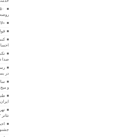
خدمت
روضه 
«لا
قوا
کنس
احساس
تکن
صدا د
رسا
در بست
سال
و میج
طنی
ایران
تهر
تئاتر 
احم
جشنوا