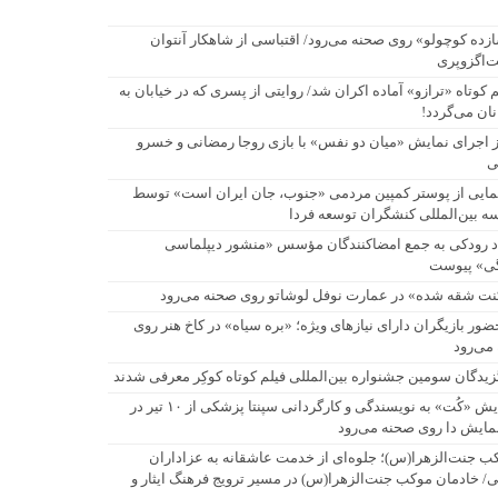
زده کوچولو» روی صحنه می‌رود/ اقتباسی از شاهکار آنتوان
‌اگزوپری
م کوتاه «ترازو» آماده اکران شد/ روایتی از پسری که در خیابان به
نان می‌گردد!
زوپری
ز اجرای نمایش «میان دو نفس» با بازی روجا رمضانی و خسرو
ی
مایی از پوستر کمپین مردمی «جنوب، جان ایران است» توسط
 نان می‌گردد!
 بین‌المللی کنشگران توسعه فردا
اد رودکی به جمع امضاکنندگان مؤسس «منشور دیپلماسی
ی» پیوست
نت شقه شده» در عمارت نوفل لوشاتو روی صحنه می‌رود
حضور بازیگران دارای نیازهای ویژه؛ «بره سیاه» در کاخ هنر روی
می‌رود
زیدگان سومین جشنواره بین‌المللی فیلم کوتاه کوکِر معرفی شدند
نمایش «کُت» به نویسندگی و کارگردانی سپنتا پزشکی از ۱۰ تیر در
نمایش دا روی صحنه می‌رود
ب جنت‌الزهرا(س)؛ جلوه‌ای از خدمت عاشقانه به عزاداران
/ خادمان موکب جنت‌الزهرا(س) در مسیر ترویج فرهنگ ایثار و