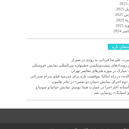
2
 2025
 2025
 2025
 2025
ر 2024
‌های تازه
رت علیرضا قربانی به زودی در شیراز
ز رویدادهای بیست‌ویکمین جشنواره بین‌المللی نمایش عروسکی
–مبارک در موزه هنرهای معاصر تهران
لده» در راه ایتالیا/ موفقیت تازه برای مدرسه فیلم پدرام صدرائی
 دوم اجرای نمایش «میان دو نفس» در تئاتر هامون
آستانه آغاز اجرا در عمارت هما؛ پوستر نمایش «وانیا و سونیا و
و اسپایک» رونمایی شد