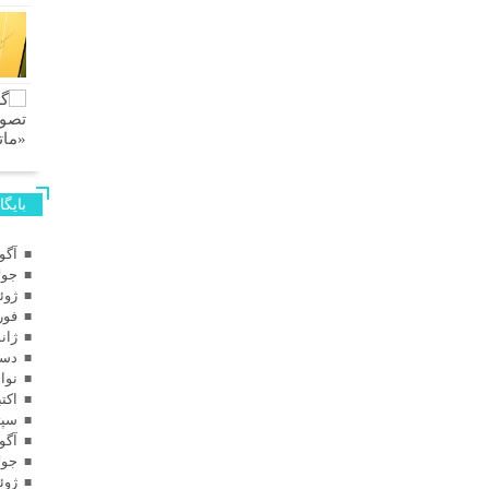
بایگا
آگوس
جولای
ژوئن 
فوریه
ژانویه
دسامب
نوامب
اکتبر 
سپتام
آگوس
جولای
ژوئن 