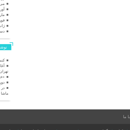
می 025
آوریل
مارس
فوریه
ژانویه
دسامب
نوشته
کنس
آغا
تهران
«خا
دور
در 
ماشا 
 ما