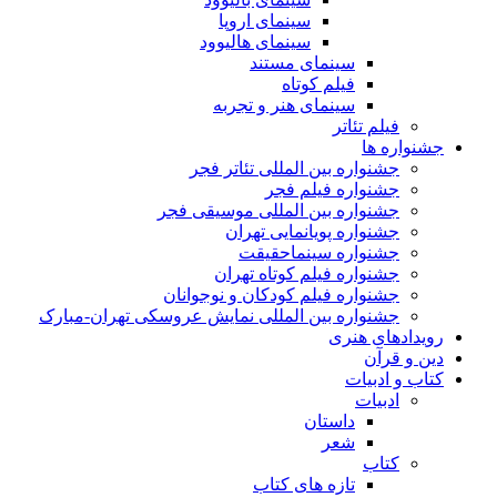
سینمای اروپا
سینمای هالیوود
سینمای مستند
فیلم کوتاه
سینمای هنر و تجربه
فیلم تئاتر
جشنواره ها
جشنواره بین المللی تئاتر فجر
جشنواره فیلم فجر
جشنواره بین المللی موسیقی فجر
جشنواره پویانمایی تهران
جشنواره سینماحقیقت
جشنواره فیلم کوتاه تهران
جشنواره فیلم کودکان و نوجوانان
جشنواره بین المللی نمایش عروسکی تهران-مبارک
رویدادهای هنری
دین و قرآن
کتاب و ادبیات
ادبیات
داستان
شعر
کتاب
تازه های کتاب