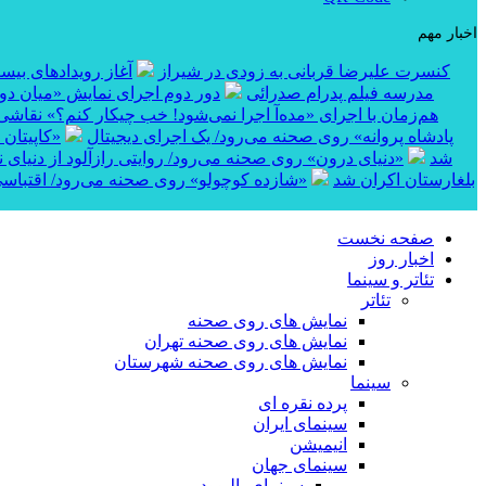
اخبار مهم
کنسرت علیرضا قربانی به زودی در شیراز
آغاز رویدادهای بی
مدرسه فیلم پدرام صدرائی
دور دوم اجرای نمایش «میان دو 
هم‌زمان با اجرای «مده‌آ اجرا نمی‌شود! خب چیکار کنم؟» نقاشی
پادشاه پروانه» روی صحنه می‌رود/ یک اجرای دیجیتال
«کاپیتان شماره ۱۰» در بخش مساب
شد
«دنیای درون» روی صحنه می‌رود/ روایتی رازآلود از دنیای 
کوتاه «خواژن» در جشنواره بین‌المللی RIFE بلغارستان اکران شد
«شازده کوچولو» روی صحنه می‌رود/ اقتباسی
صفحه نخست
اخبار روز
تئاتر و سینما
تئاتر
نمایش های روی صحنه
نمایش های روی صحنه تهران
نمایش های روی صحنه شهرستان
سینما
پرده نقره ای
سینمای ایران
انیمیشن
سینمای جهان
سینمای بالیوود