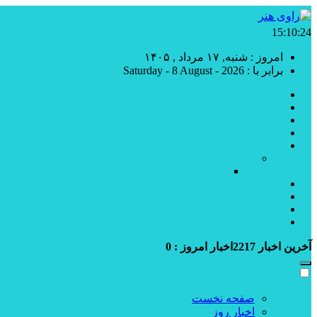
15:10:25
امروز : شنبه, ۱۷ مرداد , ۱۴۰۵
برابر با : Saturday - 8 August - 2026
صفحه نخست
اخبار روز
تئاتر و سینما
گزارش تصویری
نمایشگاه
نمایشگاه هنرهای تجسمی راوی هنر
نمایشگاه راوی سپندارمذ
نقدها و یادداشت ها
جشنواره ها
درباره ما
ارتباط با ما
آخرین اخبار
2217
اخبار امروز :
0
صفحه نخست
اخبار روز