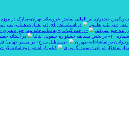
ست‌ویکمین جشنواره بین‌المللی نمایش عروسکی تهران–مبارک در موزه
نفس» در تئاتر هامون
در آستانه آغاز اجرا در عمارت هما؛ پوستر نم
 زنده خلق می‌کند.
«درخت گیلاس» به تماشاخانه مهر حوزه هنری می‌
قه جشنواره جیفونی ایتالیا
در آستانه حضور
نوجوانان در تماشاخانه طهران
«مستطیل سرخ» در مسیر جهانی/ فیلم ک
 از شاهکار آنتوان دوسنت‌اگزوپری
فیلم کوتاه «ترازو» آماده اکران