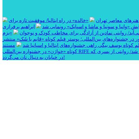
 هنرهای معاصر تهران
«خالده» در راه ایتالیا/ موفقیت تازه برای
ایش «وانیا و سونیا و ماشا و اسپایک» رونمایی شد
ابراهیم برفرازی
آید/ روایتی نمادین از آزادگی برای مخاطب کودک و نوجوان
«بزم
 در جشنواره‌های بین‌المللی؛ پوستر فیلم کوتاه «قایم با شَک» منتشر
وتاه یوسف بیگی راهی جشنواره‌های ایتالیا و اسپانیا شد
مستند
 شد/ روایتی از پسری که
در خیابان به دنبال نان می‌گردد!