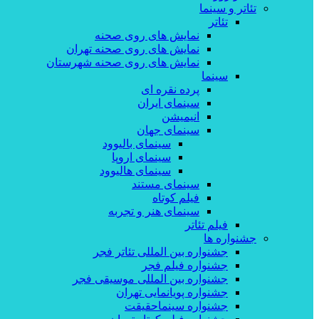
تئاتر و سینما
تئاتر
نمایش های روی صحنه
نمایش های روی صحنه تهران
نمایش های روی صحنه شهرستان
سینما
پرده نقره ای
سینمای ایران
انیمیشن
سینمای جهان
سینمای بالیوود
سینمای اروپا
سینمای هالیوود
سینمای مستند
فیلم کوتاه
سینمای هنر و تجربه
فیلم تئاتر
جشنواره ها
جشنواره بین المللی تئاتر فجر
جشنواره فیلم فجر
جشنواره بین المللی موسیقی فجر
جشنواره پویانمایی تهران
جشنواره سینماحقیقت