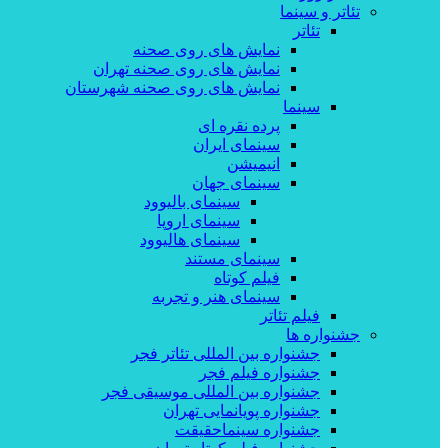
تئاتر و سینما
تئاتر
نمایش های روی صحنه
نمایش های روی صحنه تهران
نمایش های روی صحنه شهرستان
سینما
پرده نقره ای
سینمای ایران
انیمیشن
سینمای جهان
سینمای بالیوود
سینمای اروپا
سینمای هالیوود
سینمای مستند
فیلم کوتاه
سینمای هنر و تجربه
فیلم تئاتر
جشنواره ها
جشنواره بین المللی تئاتر فجر
جشنواره فیلم فجر
جشنواره بین المللی موسیقی فجر
جشنواره پویانمایی تهران
جشنواره سینماحقیقت