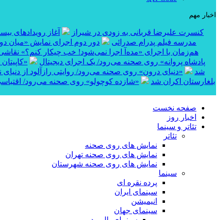
اخبار مهم
کنسرت علیرضا قربانی به زودی در شیراز
آغاز رویدادهای بی
مدرسه فیلم پدرام صدرائی
دور دوم اجرای نمایش «میان دو 
هم‌زمان با اجرای «مده‌آ اجرا نمی‌شود! خب چیکار کنم؟» نقاشی
پادشاه پروانه» روی صحنه می‌رود/ یک اجرای دیجیتال
«کاپیتان شماره ۱۰» در بخش مساب
شد
«دنیای درون» روی صحنه می‌رود/ روایتی رازآلود از دنیای 
کوتاه «خواژن» در جشنواره بین‌المللی RIFE بلغارستان اکران شد
«شازده کوچولو» روی صحنه می‌رود/ اقتباسی
صفحه نخست
اخبار روز
تئاتر و سینما
تئاتر
نمایش های روی صحنه
نمایش های روی صحنه تهران
نمایش های روی صحنه شهرستان
سینما
پرده نقره ای
سینمای ایران
انیمیشن
سینمای جهان
سینمای بالیوود