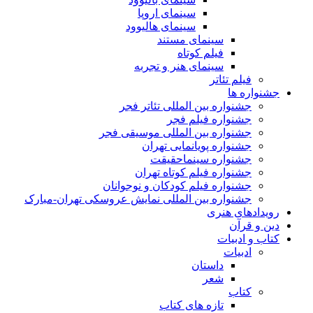
سینمای اروپا
سینمای هالیوود
سینمای مستند
فیلم کوتاه
سینمای هنر و تجربه
فیلم تئاتر
جشنواره ها
جشنواره بین المللی تئاتر فجر
جشنواره فیلم فجر
جشنواره بین المللی موسیقی فجر
جشنواره پویانمایی تهران
جشنواره سینماحقیقت
جشنواره فیلم کوتاه تهران
جشنواره فیلم کودکان و نوجوانان
جشنواره بین المللی نمایش عروسکی تهران-مبارک
رویدادهای هنری
دین و قرآن
کتاب و ادبیات
ادبیات
داستان
شعر
کتاب
تازه های کتاب