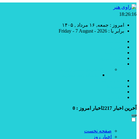
18:26:17
امروز : جمعه, ۱۶ مرداد , ۱۴۰۵
برابر با : Friday - 7 August - 2026
صفحه نخست
اخبار روز
تئاتر و سینما
گزارش تصویری
نمایشگاه
نمایشگاه هنرهای تجسمی راوی هنر
نمایشگاه راوی سپندارمذ
نقدها و یادداشت ها
جشنواره ها
درباره ما
ارتباط با ما
آخرین اخبار
2217
اخبار امروز :
0
صفحه نخست
اخبار روز