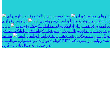
 هنرهای معاصر تهران
«خالده» در راه ایتالیا/ موفقیت تازه برای
ایش «وانیا و سونیا و ماشا و اسپایک» رونمایی شد
ابراهیم برفرازی
آید/ روایتی نمادین از آزادگی برای مخاطب کودک و نوجوان
«بزم
 در جشنواره‌های بین‌المللی؛ پوستر فیلم کوتاه «قایم با شَک» منتشر
وتاه یوسف بیگی راهی جشنواره‌های ایتالیا و اسپانیا شد
مستند
 شد/ روایتی از پسری که
در خیابان به دنبال نان می‌گردد!