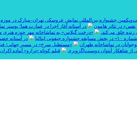
ست‌ویکمین جشنواره بین‌المللی نمایش عروسکی تهران–مبارک در موزه
نفس» در تئاتر هامون
در آستانه آغاز اجرا در عمارت هما؛ پوستر نم
 زنده خلق می‌کند.
«درخت گیلاس» به تماشاخانه مهر حوزه هنری می‌
قه جشنواره جیفونی ایتالیا
در آستانه حضور
نوجوانان در تماشاخانه طهران
«مستطیل سرخ» در مسیر جهانی/ فیلم ک
 از شاهکار آنتوان دوسنت‌اگزوپری
فیلم کوتاه «ترازو» آماده اکران