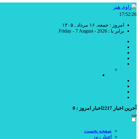
17:52:27
امروز : جمعه, ۱۶ مرداد , ۱۴۰۵
برابر با : Friday - 7 August - 2026
صفحه نخست
اخبار روز
تئاتر و سینما
گزارش تصویری
نمایشگاه
نمایشگاه هنرهای تجسمی راوی هنر
نمایشگاه راوی سپندارمذ
نقدها و یادداشت ها
جشنواره ها
درباره ما
ارتباط با ما
آخرین اخبار
2217
اخبار امروز :
0
صفحه نخست
اخبار روز