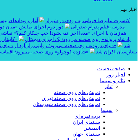
اخبار مهم
کنسرت علیرضا قربانی به زودی در شیراز
آغاز رویدادهای بی
مدرسه فیلم پدرام صدرائی
دور دوم اجرای نمایش «میان دو 
هم‌زمان با اجرای «مده‌آ اجرا نمی‌شود! خب چیکار کنم؟» نقاشی
پادشاه پروانه» روی صحنه می‌رود/ یک اجرای دیجیتال
«کاپیتان شماره ۱۰» در بخش مساب
شد
«دنیای درون» روی صحنه می‌رود/ روایتی رازآلود از دنیای 
کوتاه «خواژن» در جشنواره بین‌المللی RIFE بلغارستان اکران شد
«شازده کوچولو» روی صحنه می‌رود/ اقتباسی
صفحه نخست
اخبار روز
تئاتر و سینما
تئاتر
نمایش های روی صحنه
نمایش های روی صحنه تهران
نمایش های روی صحنه شهرستان
سینما
پرده نقره ای
سینمای ایران
انیمیشن
سینمای جهان
سینمای بالیوود