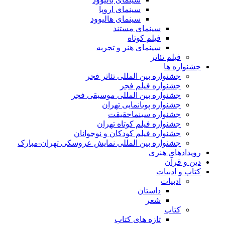
سینمای اروپا
سینمای هالیوود
سینمای مستند
فیلم کوتاه
سینمای هنر و تجربه
فیلم تئاتر
جشنواره ها
جشنواره بین المللی تئاتر فجر
جشنواره فیلم فجر
جشنواره بین المللی موسیقی فجر
جشنواره پویانمایی تهران
جشنواره سینماحقیقت
جشنواره فیلم کوتاه تهران
جشنواره فیلم کودکان و نوجوانان
جشنواره بین المللی نمایش عروسکی تهران-مبارک
رویدادهای هنری
دین و قرآن
کتاب و ادبیات
ادبیات
داستان
شعر
کتاب
تازه های کتاب