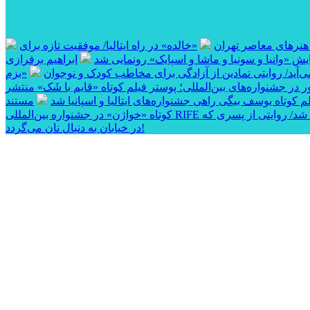
 هنرهای معاصر تهران
«خالده» در راه ایتالیا/ موفقیت تازه برای
ایش «وانیا و سونیا و ماشا و اسپایک» رونمایی شد
ابراهیم برفرازی
آید/ روایتی نمادین از آزادگی برای مخاطب کودک و نوجوان
«بزم
 در جشنواره‌های بین‌المللی؛ پوستر فیلم کوتاه «قایم با شَک» منتشر
وتاه یوسف بیگی راهی جشنواره‌های ایتالیا و اسپانیا شد
مستند
 شد/ روایتی از پسری که
در خیابان به دنبال نان می‌گردد!