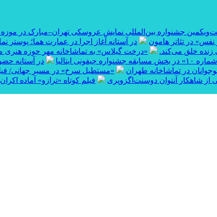
ست‌ویکمین جشنواره بین‌المللی نمایش عروسکی تهران–مبارک در موزه
نفس» در تئاتر هامون
در آستانه آغاز اجرا در عمارت هما؛ پوستر نم
 زنده خلق می‌کند.
«درخت گیلاس» به تماشاخانه مهر حوزه هنری می‌
قه جشنواره جیفونی ایتالیا
در آستانه حضور
نوجوانان در تماشاخانه طهران
«مستطیل سرخ» در مسیر جهانی/ فیلم ک
 از شاهکار آنتوان دوسنت‌اگزوپری
فیلم کوتاه «ترازو» آماده اکران