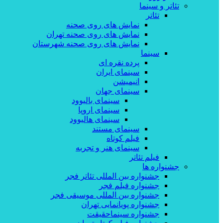
تئاتر و سینما
تئاتر
نمایش های روی صحنه
نمایش های روی صحنه تهران
نمایش های روی صحنه شهرستان
سینما
پرده نقره ای
سینمای ایران
انیمیشن
سینمای جهان
سینمای بالیوود
سینمای اروپا
سینمای هالیوود
سینمای مستند
فیلم کوتاه
سینمای هنر و تجربه
فیلم تئاتر
جشنواره ها
جشنواره بین المللی تئاتر فجر
جشنواره فیلم فجر
جشنواره بین المللی موسیقی فجر
جشنواره پویانمایی تهران
جشنواره سینماحقیقت