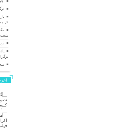
اجر
درگ
بازی
«رامس
مکا
شنیدن
آری
برگزا
سه‌
آخری