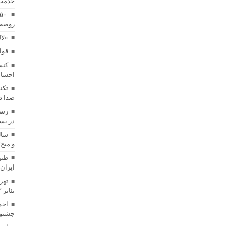
خدمت
روضه 
«لا
قوا
کنس
احساس
تکن
صدا د
رسا
در بست
سال
و میج
طنی
ایران
تهر
تئاتر 
احم
جشنوا