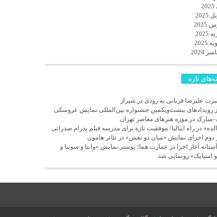
2
 2025
 2025
 2025
 2025
ر 2024
‌های تازه
رت علیرضا قربانی به زودی در شیراز
ز رویدادهای بیست‌ویکمین جشنواره بین‌المللی نمایش عروسکی
–مبارک در موزه هنرهای معاصر تهران
لده» در راه ایتالیا/ موفقیت تازه برای مدرسه فیلم پدرام صدرائی
 دوم اجرای نمایش «میان دو نفس» در تئاتر هامون
آستانه آغاز اجرا در عمارت هما؛ پوستر نمایش «وانیا و سونیا و
و اسپایک» رونمایی شد