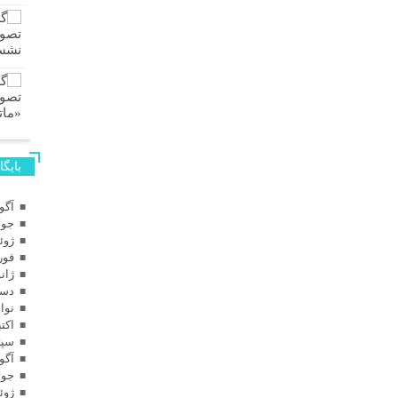
بایگا
آگوس
جولای
ژوئن 
فوریه
ژانویه
دسامب
نوامب
اکتبر 
سپتام
آگوس
جولای
ژوئن 