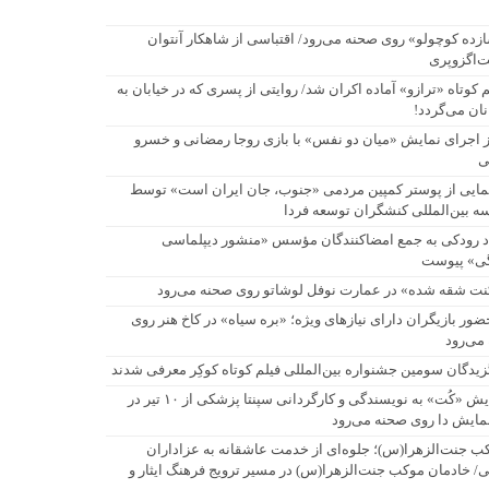
زده کوچولو» روی صحنه می‌رود/ اقتباسی از شاهکار آنتوان
‌اگزوپری
م کوتاه «ترازو» آماده اکران شد/ روایتی از پسری که در خیابان به
نان می‌گردد!
ز اجرای نمایش «میان دو نفس» با بازی روجا رمضانی و خسرو
ی
مایی از پوستر کمپین مردمی «جنوب، جان ایران است» توسط
 بین‌المللی کنشگران توسعه فردا
اد رودکی به جمع امضاکنندگان مؤسس «منشور دیپلماسی
ی» پیوست
نت شقه شده» در عمارت نوفل لوشاتو روی صحنه می‌رود
حضور بازیگران دارای نیازهای ویژه؛ «بره سیاه» در کاخ هنر روی
می‌رود
زیدگان سومین جشنواره بین‌المللی فیلم کوتاه کوکِر معرفی شدند
نمایش «کُت» به نویسندگی و کارگردانی سپنتا پزشکی از ۱۰ تیر در
نمایش دا روی صحنه می‌رود
ب جنت‌الزهرا(س)؛ جلوه‌ای از خدمت عاشقانه به عزاداران
/ خادمان موکب جنت‌الزهرا(س) در مسیر ترویج فرهنگ ایثار و