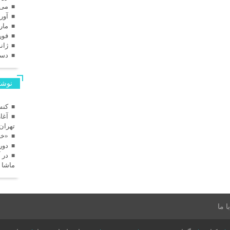
می 025
آوریل
مارس
فوریه
ژانویه
دسامب
نوشته
کنس
آغا
تهران
«خا
دور
در 
ماشا 
 ما