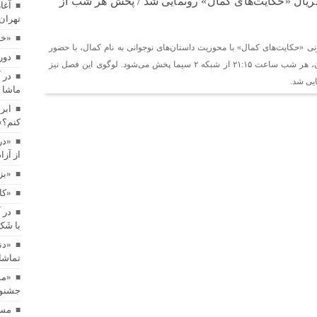
یال «حکایت‌های کمال» رونمایی شد / پخش هر شب از
آغا
تهران
«خا
ی «حکایت‌های کمال» با محوریت داستان‌های نوجوانی به نام کمال، با حضور
دور
بازیگران نام‌آشنا و نوجوان، هر شب ساعت ۲۱:۱۵ از شبکه ۲ سیما پخش می‌شود. لوگوی این فصل نیز
در 
یی شد.
ماشا 
ابر
کنم؟»
«در
از آز
«بز
«کاپیتان شم
در 
با شَ
«دن
تماشا
«مس
جشنوار