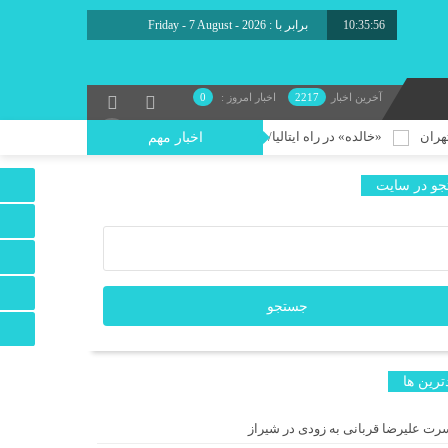
10:35:57
برابر با : Friday - 7 August - 2026
آخرین اخبار
2217
اخبار امروز :
0
«خالده» در راه ایتالیا/ موفقیت تازه برای مدرسه فیلم پدرام صدرائی
دور دوم ا
اخبار مهم
و در سایت
ترين ها
رت علیرضا قربانی به زودی در شیراز