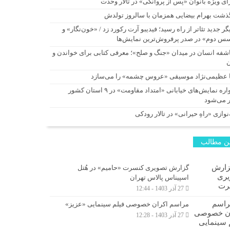
ای ویژه بانوان «پس از پروانگی» در تالار وحدت
ذشت بهرام بیضایی همزمان با سالروز تولدش
گر جدید تئاتر از راه رسید؛ فیدیبو آرت رکورد زد / «خون‌نگار» و
س دوم» در صدر پرفروش‌ترین نمایش‌ها
شفه انسان در میدان «جنگ و صلح»؛ معرفی کتابی برای خواندن و
ا عظیمی‌نژاد موسیقی «عروس چشمه» را می‌سازد
یادواره نمایش‌های خیابانی «امتداد مقاومت» در ۹ استان کشور
ر می‌شود
نوازی «راهِ حیرانی» در تالار رودکی
ن مطالب
گزارش تصویری کنسرت «حامیم» در هُتل
اسپیناس پالاس تهران
27 آذر 1403 - 12:44
مراسم اکران خصوصی فیلم سینمایی «عزیز»
27 آذر 1403 - 12:28