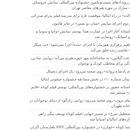
ز رویدادهای بیست‌ویکمین جشنواره بین‌المللی نمایش عروسکی
–مبارک در موزه هنرهای معاصر تهران
لده» در راه ایتالیا/ موفقیت تازه برای مدرسه فیلم پدرام صدرائی
 دوم اجرای نمایش «میان دو نفس» در تئاتر هامون
آستانه آغاز اجرا در عمارت هما؛ پوستر نمایش «وانیا و سونیا و
و اسپایک» رونمایی شد
اهیم برفرازی هم‌زمان با اجرای «مده‌آ اجرا نمی‌شود! خب چیکار
 نقاشی زنده خلق می‌کند.
خت گیلاس» به تماشاخانه مهر حوزه هنری می‌آید/ روایتی نمادین
ادگی برای مخاطب کودک و نوجوان
م پادشاه پروانه» روی صحنه می‌رود/ یک اجرای دیجیتال
اره ۱۰» در بخش مسابقه جشنواره جیفونی ایتالیا
آستانه حضور در جشنواره‌های بین‌المللی؛ پوستر فیلم کوتاه «قایم
ک» منتشر شد
یای درون» روی صحنه می‌رود/ روایتی رازآلود از دنیای نوجوانان در
خانه طهران
تطیل سرخ» در مسیر جهانی/ فیلم کوتاه یوسف بیگی راهی
ه‌های ایتالیا و اسپانیا شد
مستند کوتاه «خواژن» در جشنواره بین‌المللی RIFE بلغارستان اکران