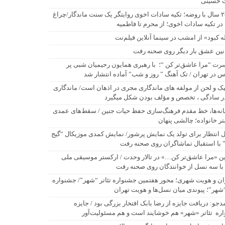
 حسینی
۲۵۰ سال با روضه؛ تکیه سادات اخوی روایتگر یک سنت ماندگار/چراغ
در تکیه سادات اخوی؛ از محرم تا فاطمیه
له کبود» از امشب در سینما آنلاین فیلم‌نت
نین عشق بار دیگر روی صحنه رفت
رت “مرا عاشق‌تر کن “؛ با رهبری همایون رحیمیان شبی پر
 در تهران / تک آهنگ ” روز و شب” آماده انتشار شد
یک و لحن از مولفه های ماندگاری مجری در اذهان است/ ماندگاری
ر سادگی ، تخصص و مؤلف بودن شکل میگیرد
نه‌ها، خط مقدم فرهنگ‌سازی حفظ حیات جنین / سقط‌های عمدی
ر خانواده؛ چالشی پنهان
 انتظار برای تولد یک نمایش پرشور/ نمایش کمدی موزیکال “گیج
” با استقبال تماشاگران روی صحنه رفت
ن «مرا عاشق‌تر کن…» در تالار وحدت / ارکستر موسیقی ملی
 با سه نسل از خوانندگان روی صحنه رفت
ان و هویت شهری؛ محور هفتمین جشنواره تئاتر “شهر”/ جشنواره
“شهر”؛ پیوندی میان نسل‌ها و هویت تهران
دجو: دریافت جایزه از رضا بابک افتخار بزرگی بود / جایزه
ره تئاتر «شهر» هم خوشایند است و هم مسئولیت‌آور