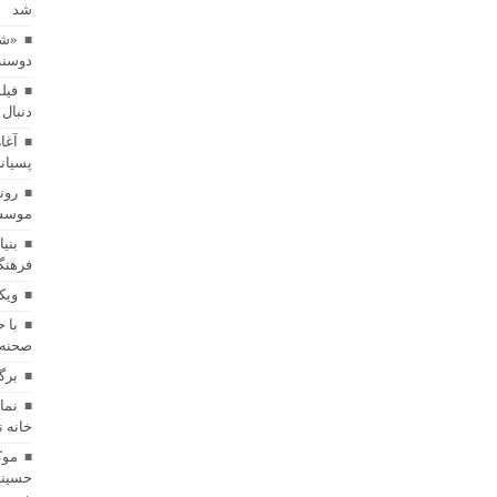
شد
«شا
دوسنت
فیل
دنبال 
آغا
پسیان
رون
موسسه
بنی
فرهنگ
ویک
با 
صحنه 
برگ
خانه 
موک
حسینی