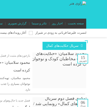
صفحه نخست
اخبار روز
تئاتر و سینما
گزارش تصویری
نم
کنسرت علیرضا قربانی به زودی در شیراز
آغاز رویدادهای بیست‌ویکمین جش
سریال حکایت‌های کمال
بازخوردهای مثبت از فصل 
15
شهریور
کرده است
نوجوانان بسیاری را جذب 
دارد.
فصل جدید با حال‌وهوای نو
06
مرداد