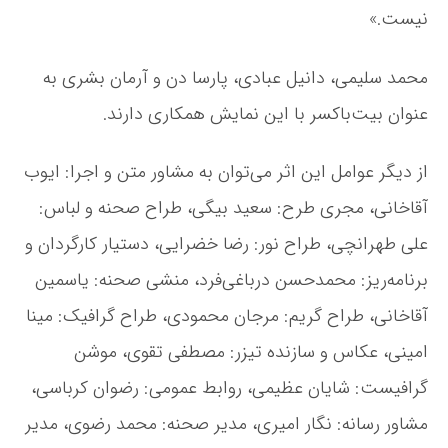
نیست.»
ت
خ
ف
محمد سلیمی، دانیل عبادی، پارسا ‌دن و آرمان بشری به
ی
ف
عنوان بیت‌باکسر با این نمایش همکاری دارند.
ر
و
از دیگر عوامل این اثر می‌توان به مشاور متن و اجرا: ایوب
ی
ص
آقاخانی، مجری طرح: سعید بیگی، طراح صحنه و لباس:
ح
ن
علی طهرانچی، طراح نور: رضا خضرایی، دستیار کارگردان و
ه
برنامه‌ریز: محمدحسن درباغی‌فرد، منشی صحنه: یاسمین
م
ی‌
آقاخانی، طراح گریم: مرجان محمودی، طراح گرافیک: مینا
ر
و
امینی، عکاس و سازنده تیزر: مصطفی تقوی، موشن
د
گرافیست: شایان عظیمی، روابط عمومی: رضوان کرباسی،
مشاور رسانه: نگار امیری، مدیر صحنه: محمد رضوی، مدیر