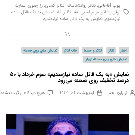
ایوب آقاخانی
,
تئاتر روانشناسانه
,
تئاتر کمدی
,
رز رضوی
,
عمارت
نوفل‌لوشاتو
,
مریم امینی
,
نقد تئاتر
,
نقد نمایش به یک قاتل ساده
ب
نیازمندیم
,
نمایش به یک قاتل ساده نیازمندیم
ر
چ
س
ب‌
ه
د
اخبار
تئاتر
تئاتر و سینما
خانه تئاتر
نمایش های روی صحنه
ا
س
نمایش های روی صحنه تهران
ت
ه‌
نمایش «به یک قاتل ساده نیازمندیم» سوم خرداد با ۵۰
ه
درصد تخفیف روی صحنه می‌رود
ا
ب
از
راوی هنر
اردیبهشت 31, 1404
هیچ دیدگاهی
ثبت نشده
ت
ر
ا
ا
ر
ی
ی
ن
خ
م
ن
ا
و