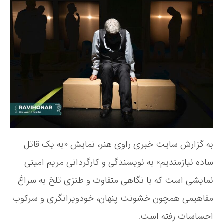
ت
ن
خ
ح
د
ن
ل
ه
و
ی
ن
ش
ل
و
ت
ر
ش
ه
و
ت
ا
ه
ن‌
ش
ن
ا
س
ا
به گزارش سایت خبری راوی هنر، نمایش «به یک قاتل
ن
ساده نیازمندیم» به نویسندگی و کارگردانی مریم امینی
ه‌
ا
نمایشی‌ است که با نگاهی متفاوت و طنزی تلخ به سراغ
ز
مفاهیمی همچون خشونت پنهان، خودویرانگری و سرکوب
خ
ش
احساسات رفته است.
و