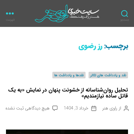
جستجو
فهرست
ر
ا
و
برچسب:
رز رضوی
ی
ه
ن
ر
د
نقد و یادداشت های تئاتر
نقدها و یادداشت ها
س
ت
تحلیل روان‌شناسانه‌ از خشونت پنهان در نمایش «به یک
ه‌
قاتل ساده نیازمندیم»
ه
ا
ب
از
راوی هنر
خرداد 3, 1404
هیچ دیدگاهی
ثبت نشده
ن
ت
ر
و
ا
ا
ی
ر
ی
س
ی