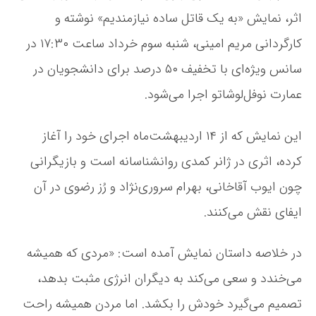
ن
اثر، نمایش «به یک قاتل ساده نیازمندیم» نوشته و
د
ی
کارگردانی مریم امینی، شنبه سوم خرداد ساعت ۱۷:۳۰ در
م
»
سانس ویژه‌ای با تخفیف ۵۰ درصد برای دانشجویان در
س
عمارت نوفل‌لوشاتو اجرا می‌شود.
و
م
خ
این نمایش که از ۱۴ اردیبهشت‌ماه اجرای خود را آغاز
ر
د
کرده، اثری در ژانر کمدی روانشناسانه است و بازیگرانی
ا
چون ایوب آقاخانی، بهرام سروری‌نژاد و رُز رضوی در آن
د
ب
ایفای نقش می‌کنند.
ا
۵
۰
در خلاصه داستان نمایش آمده است: «مردی که همیشه
د
می‌خندد و سعی می‌کند به دیگران انرژی مثبت بدهد،
ر
ص
تصمیم می‌گیرد خودش را بکشد. اما مردن همیشه راحت
د