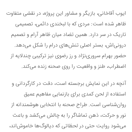
ن
ت
ایوب آقاخانی، بازیگر و مشاور این پروژه، در نقشی متفاوت
پ
ظاهر شده است: مردی که با لبخندی دائمی، تصمیمی
ن
ه
تاریک در سر دارد. همین تضاد میان ظاهر آرام و تصمیم
ا
ن
درونی‌اش، بستر اصلی تنش‌های درام را شکل می‌دهد.
د
حضور بهرام سروری‌نژاد و رز رضوی نیز ترکیبی چندلایه از
ر
ن
اضطراب، طنز و واقعیت را روی صحنه زنده می‌کند.
م
ا
ی
آنچه در این نمایش برجسته است، دقت در کارگردانی و
ش
استفاده از لحن کمدی برای بازنمایی مفاهیم عمیق
«
ب
روان‌شناسی‌ است. طراح صحنه با انتخابی هوشمندانه از
ه
ی
نور و حرکت، ذهن تماشاگر را به چالش می‌کشد و باعث
ک
می‌شود روایت حتی در لحظاتی که دیالوگ‌ها خاموش‌اند،
ق