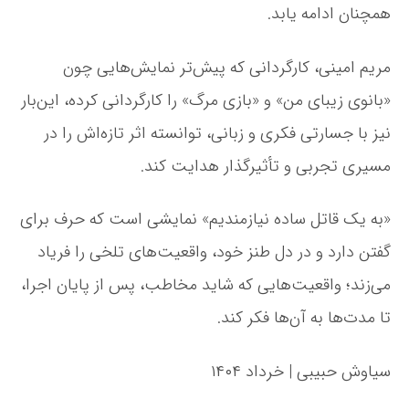
ا
همچنان ادامه یابد.
ت
ل
مریم امینی، کارگردانی که پیش‌تر نمایش‌هایی چون
س
ا
«بانوی زیبای من» و «بازی مرگ» را کارگردانی کرده، این‌بار
د
ه
نیز با جسارتی فکری و زبانی، توانسته اثر تازه‌اش را در
ن
مسیری تجربی و تأثیرگذار هدایت کند.
ی
ا
ز
«به یک قاتل ساده نیازمندیم» نمایشی است که حرف برای
م
ن
گفتن دارد و در دل طنز خود، واقعیت‌های تلخی را فریاد
د
می‌زند؛ واقعیت‌هایی که شاید مخاطب، پس از پایان اجرا،
ی
م
تا مدت‌ها به آن‌ها فکر کند.
»
سیاوش حبیبی | خرداد ۱۴۰۴