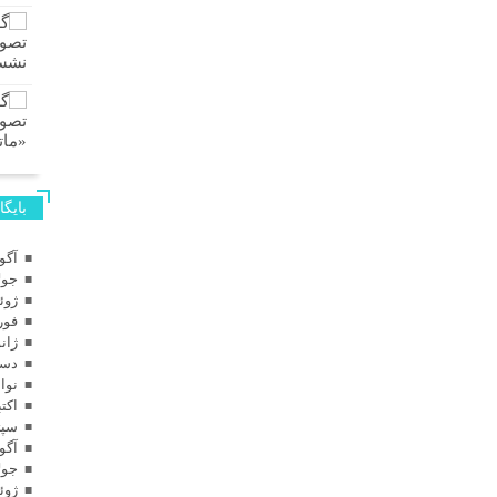
بایگا
آگوس
جولای
ژوئن 
فوریه
ژانویه
دسامب
نوامب
اکتبر 
سپتام
آگوس
جولای
ژوئن 