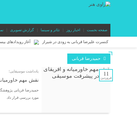
صفحه نخست
اخبار روز
تئاتر و سینما
گزارش تصویری
نم
کنسرت علیرضا قربانی به زودی در شیراز
آغاز رویدادهای بی
«خالده» در راه ایتالیا/ موفقیت تازه برای مدرسه فیلم پدرام صدرائی
حميدرضا قربانی
در آستانه آغاز اجرا در عمارت هما؛ پوستر نمایش «وانیا و سونیا و م
یادداشت موسیقایی؛
ابراهیم برفرازی هم‌زمان با اجرای «مده‌آ اجرا نمی‌شود! خب چیکار
11
فروردین
نقش مهم خاورمیانه
«درخت گیلاس» به تماشاخانه مهر حوزه هنری می‌آید/ روایتی نمادی
حمیدرضا قربانی پژوهشگر 
«کاپیتان شماره ۱۰» در بخش مسابقه جشنواره جیفونی ایتالیا
مورد بررسی قرار داد.
«دنیای درون» روی صحنه می‌رود/ روایتی رازآلود از دنیای نوجوانان 
«مستطیل سرخ» در مسیر جهانی/ فیلم کوتاه یوسف بیگی راهی جشنواره
«شازده کوچولو» روی صحنه می‌رود/ اقتباسی از شاهکار آنتوان دوس