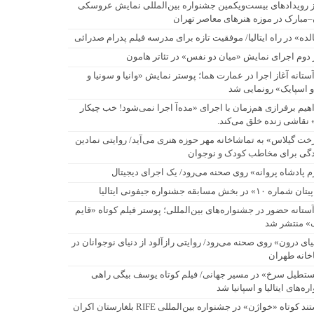
ز رویدادهای بیست‌ویکمین جشنواره بین‌المللی نمایش عروسکی
–مبارک در موزه هنرهای معاصر تهران
لده» در راه ایتالیا/ موفقیت تازه برای مدرسه فیلم پدرام صدرائی
 دوم اجرای نمایش «میان دو نفس» در تئاتر هامون
آستانه آغاز اجرا در عمارت هما؛ پوستر نمایش «وانیا و سونیا و
و اسپایک» رونمایی شد
اهیم برفرازی هم‌زمان با اجرای «مده‌آ اجرا نمی‌شود! خب چیکار
 نقاشی زنده خلق می‌کند.
خت گیلاس» به تماشاخانه مهر حوزه هنری می‌آید/ روایتی نمادین
ادگی برای مخاطب کودک و نوجوان
م پادشاه پروانه» روی صحنه می‌رود/ یک اجرای دیجیتال
اره ۱۰» در بخش مسابقه جشنواره جیفونی ایتالیا
آستانه حضور در جشنواره‌های بین‌المللی؛ پوستر فیلم کوتاه «قایم
ک» منتشر شد
یای درون» روی صحنه می‌رود/ روایتی رازآلود از دنیای نوجوانان در
خانه طهران
تطیل سرخ» در مسیر جهانی/ فیلم کوتاه یوسف بیگی راهی
ه‌های ایتالیا و اسپانیا شد
مستند کوتاه «خواژن» در جشنواره بین‌المللی RIFE بلغارستان اکران