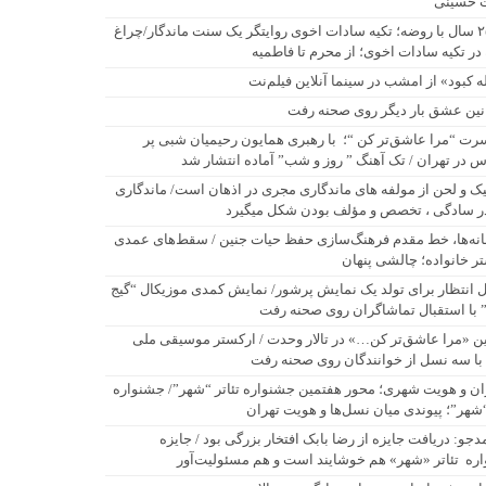
 حسینی
۲۵۰ سال با روضه؛ تکیه سادات اخوی روایتگر یک سنت ماندگار/چراغ
در تکیه سادات اخوی؛ از محرم تا فاطمیه
له کبود» از امشب در سینما آنلاین فیلم‌نت
نین عشق بار دیگر روی صحنه رفت
رت “مرا عاشق‌تر کن “؛ با رهبری همایون رحیمیان شبی پر
 در تهران / تک آهنگ ” روز و شب” آماده انتشار شد
یک و لحن از مولفه های ماندگاری مجری در اذهان است/ ماندگاری
ر سادگی ، تخصص و مؤلف بودن شکل میگیرد
نه‌ها، خط مقدم فرهنگ‌سازی حفظ حیات جنین / سقط‌های عمدی
ر خانواده؛ چالشی پنهان
 انتظار برای تولد یک نمایش پرشور/ نمایش کمدی موزیکال “گیج
” با استقبال تماشاگران روی صحنه رفت
ن «مرا عاشق‌تر کن…» در تالار وحدت / ارکستر موسیقی ملی
 با سه نسل از خوانندگان روی صحنه رفت
ان و هویت شهری؛ محور هفتمین جشنواره تئاتر “شهر”/ جشنواره
“شهر”؛ پیوندی میان نسل‌ها و هویت تهران
دجو: دریافت جایزه از رضا بابک افتخار بزرگی بود / جایزه
ره تئاتر «شهر» هم خوشایند است و هم مسئولیت‌آور