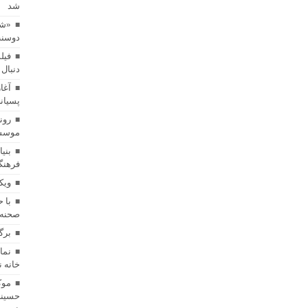
شد
«شا
دوسنت
فیل
دنبال 
آغا
پسیان
رون
موسسه
بنی
فرهنگ
ویک
با 
صحنه 
برگ
خانه 
موک
حسینی