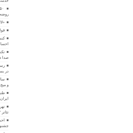
خدمت
روضه 
«لا
قوا
کنس
احساس
تکن
صدا د
رسا
در بست
سال
و میج
طنی
ایران
تهر
تئاتر 
احم
جشنوا