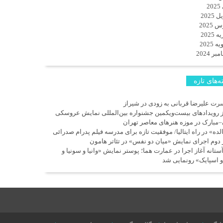
2
 2025
 2025
 2025
 2025
ر 2024
‌های تازه
رت علیرضا قربانی به زودی در شیراز
ز رویدادهای بیست‌ویکمین جشنواره بین‌المللی نمایش عروسکی
–مبارک در موزه هنرهای معاصر تهران
لده» در راه ایتالیا/ موفقیت تازه برای مدرسه فیلم پدرام صدرائی
 دوم اجرای نمایش «میان دو نفس» در تئاتر هامون
آستانه آغاز اجرا در عمارت هما؛ پوستر نمایش «وانیا و سونیا و
و اسپایک» رونمایی شد