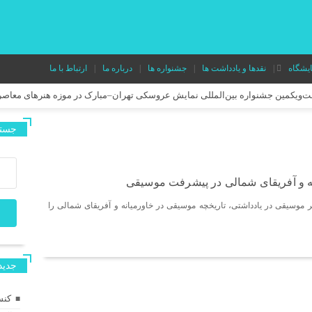
ایشگاه
نقدها و یادداشت ها
جشنواره ها
درباره ما
ارتباط با ما
ست‌ویکمین جشنواره بین‌المللی نمایش عروسکی تهران–مبارک در موزه هنرهای معاصر
دور دوم اجرای نمایش «میان دو نفس» در تئاتر هامون
جستج
اشا و اسپایک» رونمایی شد
 کنم؟» نقاشی زنده خلق می‌کند.
 و آفریقای شمالی در پیشرفت موسیقی
ن از آزادگی برای مخاطب کودک و نوجوان
«بزم پادشاه پروانه» روی صحنه می‌رو
موسیقی در یادداشتی، تاریخچه موسیقی در خاورمیانه و آفریقای شمالی را
در آستانه حضور در جشنواره‌های بین‌المللی؛ پوستر فیلم کوتاه «قایم با شَک» منتشر
در تماشاخانه طهران
‌های ایتالیا و اسپانیا شد
مستند کوتاه «خواژن» در جشنواره بین‌المللی RIFE بلغارستان اکران شد
جديد
نت‌اگزوپری
فیلم کوتاه «ترازو» آماده اکران شد/ روایتی از پسری که در خیابان ب
کنس