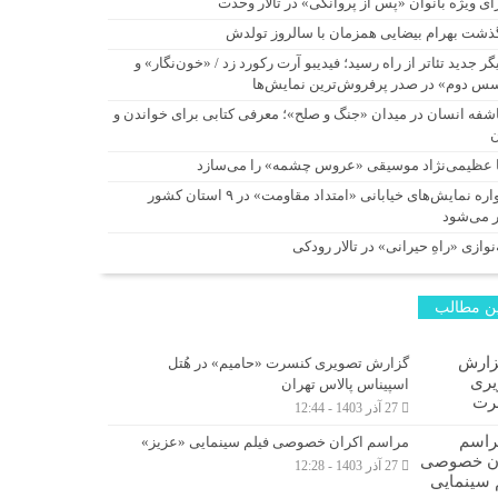
ای ویژه بانوان «پس از پروانگی» در تالار وحدت
ذشت بهرام بیضایی همزمان با سالروز تولدش
گر جدید تئاتر از راه رسید؛ فیدیبو آرت رکورد زد / «خون‌نگار» و
س دوم» در صدر پرفروش‌ترین نمایش‌ها
شفه انسان در میدان «جنگ و صلح»؛ معرفی کتابی برای خواندن و
ا عظیمی‌نژاد موسیقی «عروس چشمه» را می‌سازد
یادواره نمایش‌های خیابانی «امتداد مقاومت» در ۹ استان کشور
ر می‌شود
نوازی «راهِ حیرانی» در تالار رودکی
ن مطالب
گزارش تصویری کنسرت «حامیم» در هُتل
اسپیناس پالاس تهران
27 آذر 1403 - 12:44
مراسم اکران خصوصی فیلم سینمایی «عزیز»
27 آذر 1403 - 12:28