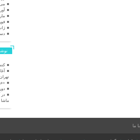
می 025
آوریل
مارس
فوریه
ژانویه
دسامب
نوشته
کنس
آغا
تهران
«خا
دور
در 
ماشا 
 ما