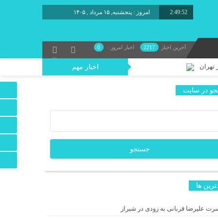
2:49:53
امروز : پنجشنبه, ۱۵ مرداد , ۱۴۰۵
آخرین اخبار
2217
اخبار امروز :
0
 تهران
اخبار مهم
و در سایت
د/ یک اجرای دیجیتال
 شد
ترين ها
ه دنبال نان می‌گردد!
رت علیرضا قربانی به زودی در شیراز