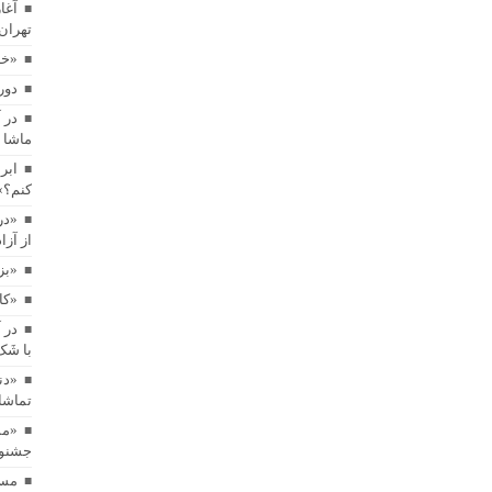
آغا
تهران
«خا
دور
در 
ماشا 
ابر
کنم؟»
«در
از آز
«بز
«کاپیتان شم
در 
با شَ
«دن
تماشا
«مس
جشنوار