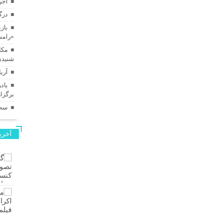
اجر
درگ
بازی
«رامس
مکا
شنیدن
آری
برگزا
سه‌
آخری