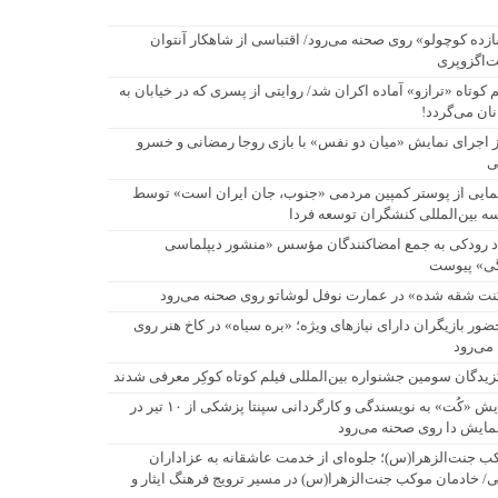
زده کوچولو» روی صحنه می‌رود/ اقتباسی از شاهکار آنتوان
‌اگزوپری
م کوتاه «ترازو» آماده اکران شد/ روایتی از پسری که در خیابان به
نان می‌گردد!
ز اجرای نمایش «میان دو نفس» با بازی روجا رمضانی و خسرو
ی
مایی از پوستر کمپین مردمی «جنوب، جان ایران است» توسط
 بین‌المللی کنشگران توسعه فردا
اد رودکی به جمع امضاکنندگان مؤسس «منشور دیپلماسی
ی» پیوست
نت شقه شده» در عمارت نوفل لوشاتو روی صحنه می‌رود
حضور بازیگران دارای نیازهای ویژه؛ «بره سیاه» در کاخ هنر روی
می‌رود
زیدگان سومین جشنواره بین‌المللی فیلم کوتاه کوکِر معرفی شدند
نمایش «کُت» به نویسندگی و کارگردانی سپنتا پزشکی از ۱۰ تیر در
نمایش دا روی صحنه می‌رود
ب جنت‌الزهرا(س)؛ جلوه‌ای از خدمت عاشقانه به عزاداران
/ خادمان موکب جنت‌الزهرا(س) در مسیر ترویج فرهنگ ایثار و