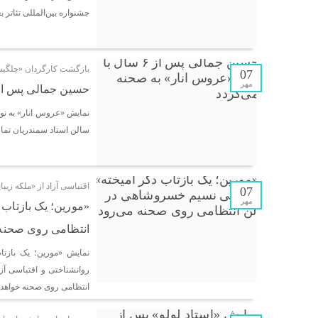
جشنواره بین‌المللی تئاتر 
بازگشت کارگردان «چلگیس»
07
مهر
حسین جمالی پس از ۶ سال با نمایش «عروس انار» به صحنه بازمی
نمایش «عروس انار» به ن
سالن استاد سمندریان تما
اقتباسی آزاد از «ملکه زیبا
07
مهر
«مورین؛ یک بازتاب
انتظامی روی صحنه 
نمایش «مورین؛ یک بازتا
روانشناختی و اقتباسی آزاد
انتظامی روی صحنه خواهد