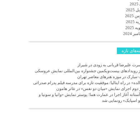
2
 2025
 2025
 2025
 2025
ر 2024
‌های تازه
رت علیرضا قربانی به زودی در شیراز
ز رویدادهای بیست‌ویکمین جشنواره بین‌المللی نمایش عروسکی
–مبارک در موزه هنرهای معاصر تهران
لده» در راه ایتالیا/ موفقیت تازه برای مدرسه فیلم پدرام صدرائی
 دوم اجرای نمایش «میان دو نفس» در تئاتر هامون
آستانه آغاز اجرا در عمارت هما؛ پوستر نمایش «وانیا و سونیا و
و اسپایک» رونمایی شد