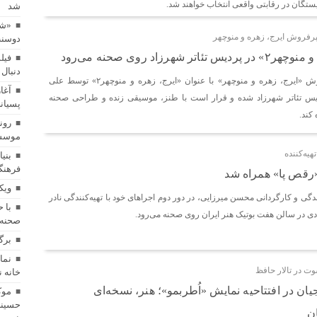
ستگان در رقابتی واقعی انتخاب خواهند شد.
شد
«شا
 پرفروش ایرج، زهره و منوچهر
دوسنت
مستند کوتاه «خواژن» در جشنواره بین‌المللی RIFE بلغارستان اکران شد
شهرزاد روی صحنه می‌رود
فیل
دنبال 
نسخه جدید نمایش پرفروش «ایرج، زهره و منوچهر» با عنوان «ایرج، زهره و منوچهر۲» توسط علی
«شازده کوچولو» روی صحنه می‌رود/ اقتباسی از شاهکار آنتوان دوسنت‌اگزوپر
آغا
پردیس تئاتر شهرزاد شده و قرار است با طنز، موسیقی زنده و طراحی صحنه
پسیان
کند.
رون
فیلم کوتاه «ترازو» آماده اکران شد/ روایتی از پسری که در خیابان به دنبال نان
موسسه
هیه‌کننده
بنی
فرهنگ
 «رقص پا» همراه شد
ویک
گی و کارگردانی محسن میرزایی، در دور دوم اجراهای خود با تهیه‌کنندگی نادر
با 
دی در سالن هفت بوتیک هنر ایران روی صحنه می‌رود.
صحنه 
برگ
ت در تالار حافظ
خانه 
جیان در افتتاحیه نمایش «اُطربمو»؛ هنر، نسخه‌ای
موک
حسینی
ن