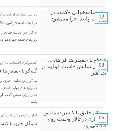
روایتی متفاوت از کورت 
12
شهریور
نمایشنامه‌خوانی «کم
به گزارش سایت خبری راوی 
روزهای جمعه چهاردهم و ب
گفت‌وگوی اختصاصی «راوی 
08
شهریور
گفتگو با حمیدرضا ف
به گزارش سایت خبری راوی
دشواری‌های تولید کمدی، 
تئاتر ایران سخن گفت. او 
باشد.
آغاز پیش‌فروش بلیت‌های 
06
شهریور
سوگل خلیق با کنسر