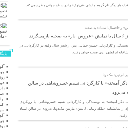
بغداد، بار دیگر نام گروه نمایشی «تی‌توک» را در سطح جهانی مطرح می‌کند.
 و «احتمال اشتباه» به صحنه
‌گردد
ویسندگی و کارگردانی حسین جمالی، پس از شش سال وقفه در کارگردانی، در
شاخانه ایرانشهر روی صحنه خواهد رفت.
بایگا
آگوس
جولای
یی لی‌نین» مک‌دونا
ژوئن 
 دگر آمیخته» با کارگردانی نسیم خسروشاهی در سالن
فوریه
ژانویه
می‌رود
دسامب
نوامب
ب دگر آمیخته» به نویسندگی و کارگردانی نسیم خسروشاهی، با رویکردی
اکتبر 
 از نمایشنامه «ملکه زیبایی لی‌نین» مارتین مک‌دونا، به‌زودی در سالن استاد
سپتام
آگوس
 رفت.
جولای
ژوئن 