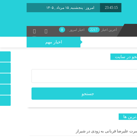
23:45:16
براب
آخرین اخبار
2217
اخبار امروز :
0
اخبار مهم
و در سایت
رک در موزه هنرهای معاصر تهران
ترين ها
ایک» رونمایی شد
رت علیرضا قربانی به زودی در شیراز