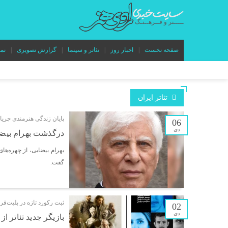
صفحه نخست
اخبار روز
تئاتر و سینما
گزارش تصویری
نم
تئاتر ایران
پایان زندگی هنرمندی جریان‌
06
دی
درگذشت بهرام بیضا
بهرام بیضایی، از چهره‌های
گفت.
ثبت رکورد تازه در بلیت‌فر
02
دی
بازیگر جدید تئاتر ا