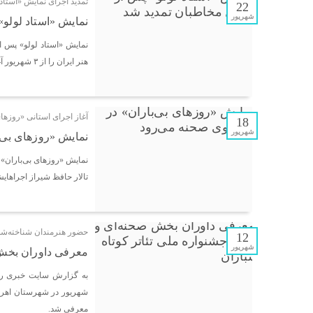
تمدید اجرای نمایش «استاد لولو» در س
22
شهریور
نمایش «استاد لولو»
هنر ایران را از ۳ شهریور آغاز کرد و با تمدید اجراها ادامه خواهد یافت.
آغاز اجرای استانی «روزهای
18
شهریور
نمایش «روزهای بی‌
تالار حافظ شیراز اجراهای
حضور هنرمندان شناخته‌شد
12
شهریور
معرفی داوران بخش ص
شهریور در شهرستان اهر ب
معرفی شد.