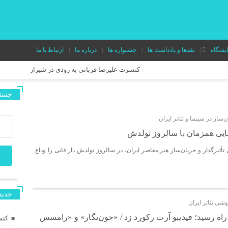
ایشگاه
نقدها و یادداشت ها
جشنواره ها
درباره ما
ارتباط با ما
کنسرت علیرضا قربانی به زودی در شیراز
جستج
آغاز رویدادهای بیست‌ویکمین جشنواره بین‌المللی نمایش عروسکی تهران–مبا
ساز در سینما و تئاتر ایران
یی همزمان با سالروز تولدش
«خالده» در راه ایتالیا/ موفقیت تازه برای مدرسه فیلم پدرام صدرائی
 تأثیرگذار و جریان‌ساز هنر معاصر ایران، در سالروز تولدش دار فانی را وداع
دور دوم اجرای نمایش «میان دو نفس» در تئاتر هامون
جديد
وشی تئاتر ایران
در آستانه آغاز اجرا در عمارت هما؛ پوستر نمایش «وانیا و سونیا و ماشا و اسپ
ز راه رسید؛ فیدیبو آرت رکورد زد / «خون‌نگار» و «رامسس
کنس