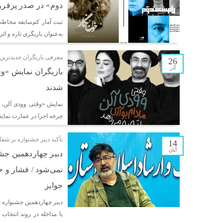
دوم» در صدر پرفرو
ثبت آمار کم‌سابقه مخاط
به‌عنوان بازیگری تازه و اث
معرفی بازیگران جدیدترین ا
26
آذر
بازیگران نمایش «وق
شدند
نمایش «وقتی وودی آلن، ما
چرخه اجرا در عمارت نمای
تأکید دبیر جشنواره بر شفا
14
آبان
دبیر چهاردهمین جشنوا
نمی‌شود / فشار و ح
جوایز
دبیر چهاردهمین جشنواره تئ
یا مداخله در روند انتخاب