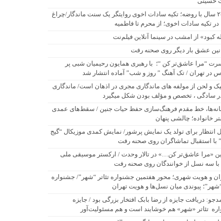
 حسینی
۲۵۰ سال با روضه؛ تکیه سادات اخوی روایتگر یک سنت ماندگار/چراغ
در تکیه سادات اخوی؛ از محرم تا فاطمیه
له کبود» از امشب در سینما آنلاین فیلم‌نت
نین عشق بار دیگر روی صحنه رفت
رت “مرا عاشق‌تر کن “؛ با رهبری همایون رحیمیان شبی پر
 در تهران / تک آهنگ ” روز و شب” آماده انتشار شد
یک و لحن از مولفه های ماندگاری مجری در اذهان است/ ماندگاری
ر سادگی ، تخصص و مؤلف بودن شکل میگیرد
نه‌ها، خط مقدم فرهنگ‌سازی حفظ حیات جنین / سقط‌های عمدی
ر خانواده؛ چالشی پنهان
 انتظار برای تولد یک نمایش پرشور/ نمایش کمدی موزیکال “گیج
” با استقبال تماشاگران روی صحنه رفت
ن «مرا عاشق‌تر کن…» در تالار وحدت / ارکستر موسیقی ملی
 با سه نسل از خوانندگان روی صحنه رفت
ان و هویت شهری؛ محور هفتمین جشنواره تئاتر “شهر”/ جشنواره
“شهر”؛ پیوندی میان نسل‌ها و هویت تهران
دجو: دریافت جایزه از رضا بابک افتخار بزرگی بود / جایزه
ره تئاتر «شهر» هم خوشایند است و هم مسئولیت‌آور