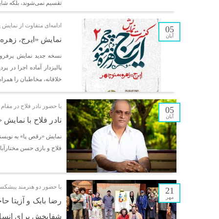
تقسیم نمی‌شوند، بلکه شای
ادامه‌ای متفاوت از نمایش
05
آبان
نمایش «ایرج، زهره و منوچهر۲» در پردیس تئاتر 
پالیزدار آماده اجرا در 
خلاقانه، مخاطبان را همراه 
با حضور نادر فلاح در مقام ت
05
آبان
نادر فلاح با نمایش
نمایش «رقص پا» به نویسند
فلاح و بازی حسن مختارآبا
با حضور دو هنرمند پیشکسو
21
مهر
رضا بابک و آزیتا حا
شفابخش برای انسا