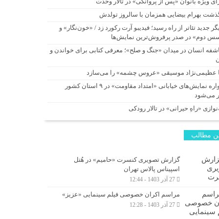
ای ویژه بانوان «پس از پروانگی» در تالار وحدت
ذشت بهرام بیضایی همزمان با سالروز تولدش
گر جدید تئاتر از راه رسید؛ فیدیبو آرت رکورد زد / «خون‌نگار» و
س دوم» در صدر پرفروش‌ترین نمایش‌ها
شفه انسان در میدان «جنگ و صلح»؛ معرفی کتابی برای خواندن و
ا عظیمی‌نژاد موسیقی «عروس چشمه» را می‌سازد
یادواره نمایش‌های خیابانی «امتداد مقاومت» در ۹ استان کشور
ر می‌شود
نوازی «راهِ حیرانی» در تالار رودکی
ن مطالب
گزارش تصویری کنسرت «حامیم» در هُتل
اسپیناس پالاس تهران
27 آذر 1403 - 12:44
مراسم اکران خصوصی فیلم سینمایی «عزیز»
27 آذر 1403 - 12:28