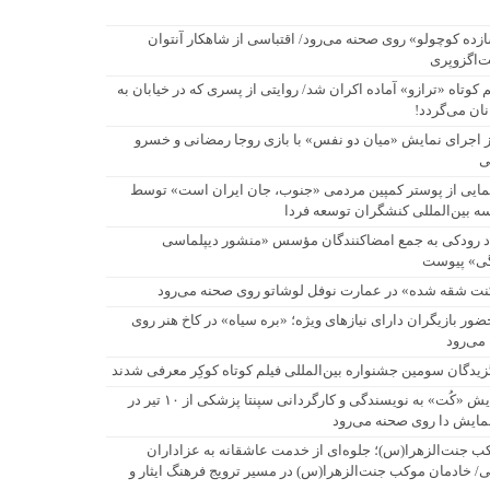
زده کوچولو» روی صحنه می‌رود/ اقتباسی از شاهکار آنتوان
‌اگزوپری
م کوتاه «ترازو» آماده اکران شد/ روایتی از پسری که در خیابان به
نان می‌گردد!
ی
ز اجرای نمایش «میان دو نفس» با بازی روجا رمضانی و خسرو
ی
مایی از پوستر کمپین مردمی «جنوب، جان ایران است» توسط
 می‌گردد!
 بین‌المللی کنشگران توسعه فردا
اد رودکی به جمع امضاکنندگان مؤسس «منشور دیپلماسی
ی» پیوست
نت شقه شده» در عمارت نوفل لوشاتو روی صحنه می‌رود
حضور بازیگران دارای نیازهای ویژه؛ «بره سیاه» در کاخ هنر روی
می‌رود
زیدگان سومین جشنواره بین‌المللی فیلم کوتاه کوکِر معرفی شدند
نمایش «کُت» به نویسندگی و کارگردانی سپنتا پزشکی از ۱۰ تیر در
نمایش دا روی صحنه می‌رود
ب جنت‌الزهرا(س)؛ جلوه‌ای از خدمت عاشقانه به عزاداران
/ خادمان موکب جنت‌الزهرا(س) در مسیر ترویج فرهنگ ایثار و