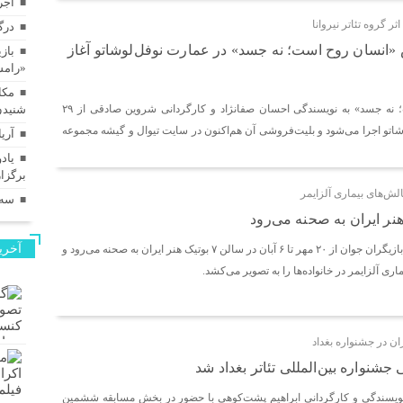
اجر
ر گروه تئاتر نیروانا
درگ
«انسان روح است؛ نه جسد» در عمارت نوفل‌لوشاتو آغاز
بازی
«رامس
مکا
نمایش «انسان روح است؛ نه جسد» به نویسندگی احسان صفانژاد و کارگردانی شروین صادقی از ۲۹
شنیدن
شاتو اجرا می‌شود و بلیت‌فروشی آن هم‌اکنون در سایت تیوال و گیشه مجموعه
آری
برگزا
لش‌های بیماری آلزایمر
سه‌
هنر ایران به صحنه می‌رود
آخری
نمایش «آلزایمر» با حضور بازیگران جوان از ۲۰ مهر تا ۶ آبان در سالن ۷ بوتیک هنر ایران به صحنه می‌رود و
ماری آلزایمر در خانواده‌ها را به تصویر می‌کشد.
ن در جشنواره بغداد
شنواره بین‌المللی تئاتر بغداد شد
ویسندگی و کارگردانی ابراهیم پشت‌کوهی با حضور در بخش مسابقه ششمین