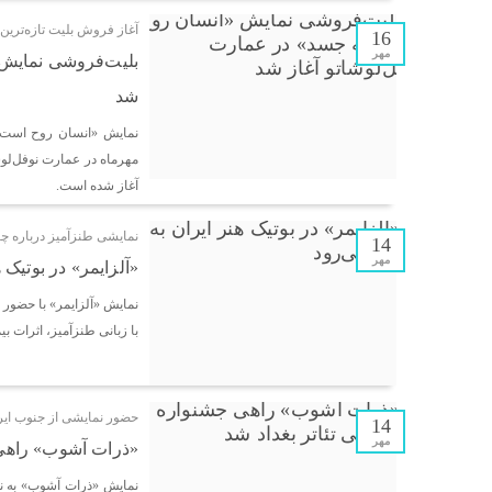
آغاز فروش بلیت تازه‌ترین اث
16
مهر
بلیت‌فروشی نمایش 
شد
مهرماه در عمارت نوفل‌لو
آغاز شده است.
نمایشی طنزآمیز درباره چا
14
مهر
«آلزایمر» در بوتیک 
با زبانی طنزآمیز، اثرات بی
حضور نمایشی از جنوب ایرا
14
مهر
«ذرات آشوب» راهی ج
نمایش «ذرات آشوب» به ن