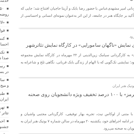
خدمت
دانی امیر مشهدی‌عباس با حضور رضا بابک و آزیتا حاجیان افتتاح شد؛ جایی که
روضه 
کید بر جایگاه هنر در جامعه، از این اثر به‌عنوان نمونه‌ای انسانی و احساسی از
«لا
قوا
کنس
احساس
 نمایش «ناگهان سامورایی» در کارگاه نمایش تئاترشهر
تکن
نمایش «ناگهان سامورایی» به کارگردانی سیامک زین‌الدینی از ۲۲ مهرماه در کارگاه نمایش مجموعه
صدا د
 نمایشی تک‌گویی که با الهام از زندگی بابک قربانی، نگاهی تلخ و شاعرانه به
رسا
در بست
سال
و میج
تیک هنر ایران
طنی
نمایش «اسپیدوی قرمز» با ۱۰۰ درصد تخفیف ویژه دانشجویان روی صحنه
ایران
تهر
تئاتر 
ا متنی از لوکاس نیث، تجربه بهار توفیقی، کارگردانی مجتبی واشیان و
احم
تهیه‌کنندگی فرشاد نصیری در ادامه اجراهای خود، یکشنبه ۲۰ مهرماه در سالن شماره ۷ بوتیک هنر ایران به
جشنوا
ان به صحنه می‌رود.