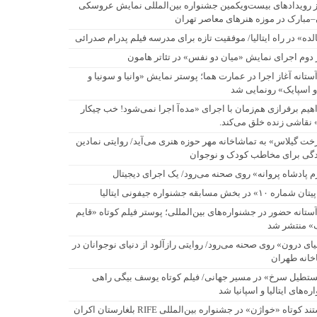
ز رویدادهای بیست‌ویکمین جشنواره بین‌المللی نمایش عروسکی
–مبارک در موزه هنرهای معاصر تهران
شی زنده خلق می‌کند.
لده» در راه ایتالیا/ موفقیت تازه برای مدرسه فیلم پدرام صدرائی
 دوم اجرای نمایش «میان دو نفس» در تئاتر هامون
گی برای مخاطب کودک و نوجوان
آستانه آغاز اجرا در عمارت هما؛ پوستر نمایش «وانیا و سونیا و
و اسپایک» رونمایی شد
اهیم برفرازی هم‌زمان با اجرای «مده‌آ اجرا نمی‌شود! خب چیکار
 نقاشی زنده خلق می‌کند.
خت گیلاس» به تماشاخانه مهر حوزه هنری می‌آید/ روایتی نمادین
ادگی برای مخاطب کودک و نوجوان
م پادشاه پروانه» روی صحنه می‌رود/ یک اجرای دیجیتال
اره ۱۰» در بخش مسابقه جشنواره جیفونی ایتالیا
آستانه حضور در جشنواره‌های بین‌المللی؛ پوستر فیلم کوتاه «قایم
 منتشر شد
ک» منتشر شد
یای درون» روی صحنه می‌رود/ روایتی رازآلود از دنیای نوجوانان در
خانه طهران
انه طهران
تطیل سرخ» در مسیر جهانی/ فیلم کوتاه یوسف بیگی راهی
ه‌های ایتالیا و اسپانیا شد
لیا و اسپانیا شد
مستند کوتاه «خواژن» در جشنواره بین‌المللی RIFE بلغارستان اکران