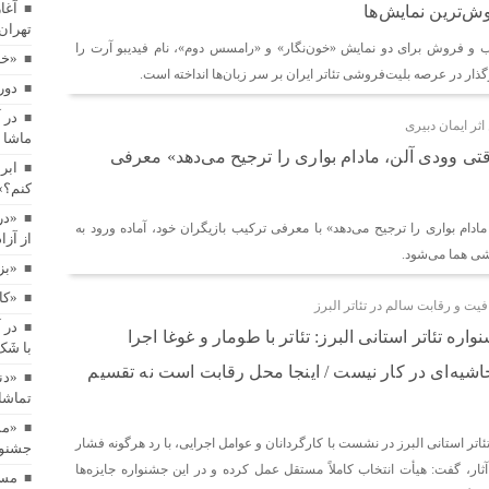
آغا
ش‌ترین نمایش‌ها
تهران
ابراهیم برفرازی هم‌زمان با اجرای «مده‌آ اجرا نمی‌شود! خب چیکار کنم؟» نقا
ب و فروش برای دو نمایش «خون‌نگار» و «رامسس دوم»، نام فیدیبو آرت را
«خا
رگذار در عرصه بلیت‌فروشی تئاتر ایران بر سر زبان‌ها انداخته است.
دور
«درخت گیلاس» به تماشاخانه مهر حوزه هنری می‌آید/ روایتی نمادین از آزاد
در 
ثر ایمان دبیری
ماشا 
تی وودی آلن، مادام بواری را ترجیح می‌دهد» معرفی
ابر
«بزم پادشاه پروانه» روی صحنه می‌رود/ یک اجرای دیجیتال
کنم؟»
«در
دام بواری را ترجیح می‌دهد» با معرفی ترکیب بازیگران خود، آماده ورود به
از آز
«کاپیتان شماره ۱۰» در بخش مسابقه جشنواره جیفونی ایتالیا
شی هما می‌شود.
«بز
«کاپیتان شم
فیت و رقابت سالم در تئاتر البرز
در 
در آستانه حضور در جشنواره‌های بین‌المللی؛ پوستر فیلم کوتاه «قایم با شَک»
ره تئاتر استانی البرز: تئاتر با طومار و غوغا اجرا
با شَ
اشیه‌ای در کار نیست / اینجا محل رقابت است نه تقسیم
«دن
تماشا
«دنیای درون» روی صحنه می‌رود/ روایتی رازآلود از دنیای نوجوانان در تماشاخ
«مس
اتر استانی البرز در نشست با کارگردانان و عوامل اجرایی، با رد هرگونه فشار
جشنوار
 آثار، گفت: هیأت انتخاب کاملاً مستقل عمل کرده و در این جشنواره جایزه‌ها
«مستطیل سرخ» در مسیر جهانی/ فیلم کوتاه یوسف بیگی راهی جشنواره‌های ایتا