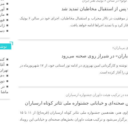
الن ۶ بوتیک هنر ایران
می 025
 پس از استقبال مخاطبان تمدید شد
آوریل
مارس
نمایش «استاد لولو» پس از موفقیت در تالار محراب و استقبال مخاطبان، اجرای خود در سالن ۶ بوتیک
فوریه
ژانویه
دسامب
نوشته
 بی‌باران»
باران» در شیراز روی صحنه می‌رود
کنس
آغا
نمایش «روزهای بی‌باران» نوشته و کارگردانی امین بهروزی در ادامه تور استانی خود، از ۱۷ شهریورماه در
تهران
ش را آغاز کرده است.
«خا
دور
در 
ماشا 
ه در ترکیب هیئت داوران جشنواره ارسباران
حنه‌ای و خیابانی جشنواره ملی تئاتر کوتاه ارسباران
به گزارش سایت خبری راوی هنر، هفدهمین جشنواره ملی تئاتر کوتاه ارسباران (قره‌داغ) از ۱۱ تا ۱۵
رگزار می‌شود و ترکیب هیئت داوران بخش‌های صحنه‌ای و خیابانی این رویداد