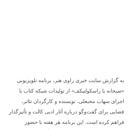
ی
س
ی
«
ن
خ
ص
د
ن
ب
ه
و
ح
ن
ش
ا
و
ت
ن
ش
ه
ه
ت
ب
ه
ا
ر
ا
س
به گزارش سایت خبری راوی هنر، برنامه تلویزیونی
ک
«صبحانه با راسکولنیکف» از تولیدات شبکه کتاب با
و
ل
اجرای سهاب محبعلی، نویسنده و کارگردان تئاتر،
ن
ی
فضایی برای گفت‌وگو درباره آثار ادبی کالت و تأثیرگذار
ک
فراهم کرده است. این برنامه هر هفته با حضور
ف