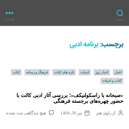
جستجو
فهرست
ر
ا
و
برچسب:
برنامه ادبی
ی
ه
ن
ر
د
اخبار
اخبار روز
ادبیات
تازه های کتاب
فرهنگ و رسانه
کتاب
س
کتاب و ادبیات
ت
ه‌
«صبحانه با راسکولنیکف»؛ بررسی آثار ادبی کالت با
ه
حضور چهره‌های برجسته فرهنگی
ا
ب
از
راوی هنر
تیر 30, 1404
هیچ دیدگاهی
ثبت نشده
ن
ت
ر
و
ا
ا
ی
ر