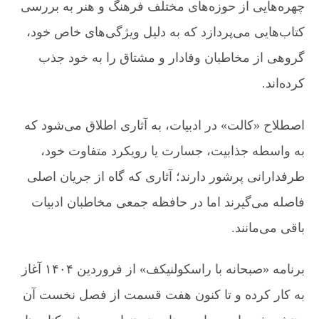
»
چهره‌هایی از حوزه‌های مختلف فرهنگ و هنر به بررسی
؛
کتاب‌هایی می‌پردازد که به دلیل ویژگی‌های خاص خود،
ب
ر
گروهی از مخاطبان وفادار و مشتاق را به خود جذب
ر
س
کرده‌اند.
ی
آ
اصطلاح «کالت» در ادبیات، به آثاری اطلاق می‌شود که
ث
ا
به واسطه جذابیت، جسارت یا رویکرد متفاوت خود،
ر
ا
طرفدارانی پرشور دارند؛ آثاری که گاه از جریان اصلی
د
فاصله می‌گیرند اما در حافظه جمعی مخاطبان ادبیات
ب
ی
باقی می‌مانند.
ک
ا
ل
برنامه «صبحانه با راسکولنیکف» از فروردین ۱۴۰۴ آغاز
ت
به کار کرده و تا کنون هفت قسمت از فصل نخست آن
ب
ا