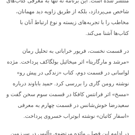
منتشر شده است. این برنامه نه تنها به معرفی کتاب‌های
ح
شاخص می‌پردازد، بلکه از طریق زاویه دید مهمانان،
ض
و
مخاطب را با تجربه‌های زیسته و نوع ارتباط آنان با
ر
چ
کتاب‌ها آشنا می‌کند.
ه
ر
در قسمت نخست، فریور خراباتی به تحلیل رمان
ه‌
ه
«مرشد و مارگاریتا» اثر میخائیل بولگاکف پرداخت. مژده
ا
ی
لواسانی در قسمت دوم، کتاب «زندگی در پیش رو»
ب
نوشته رومن گاری را بررسی کرد. حمید باباوند درباره
ر
ج
«مسخ» اثر فرانتس کافکا در قسمت سوم سخن گفت و
س
ت
سعیدرضا خوش‌شانس در قسمت چهارم به معرفی
ه
«اسفار کاتبان» نوشته ابوتراب خسروی پرداخت.
ف
ر
ه
در ادامه این فصل، مائده مرتضوی «آلیس در سرزمین