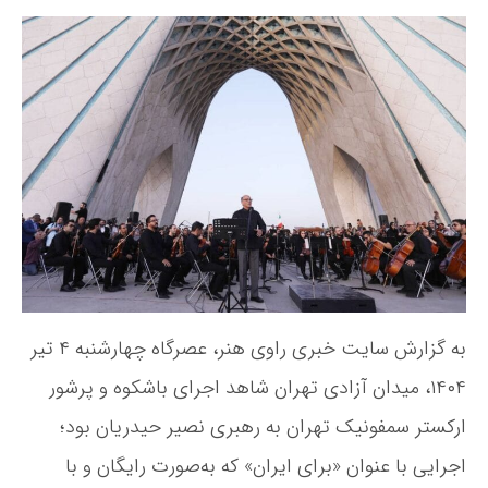
ی
س
ی
ش
ن
خ
ک
د
ن
و
ه
و
ه
ن
ش
ه
و
ت
م
ش
ه
د
ت
ل
ه
ی
د
ر
ص
د
ا
به گزارش سایت خبری راوی هنر، عصرگاه چهارشنبه ۴ تیر
ی
۱۴۰۴، میدان آزادی تهران شاهد اجرای باشکوه و پرشور
ا
ر
ارکستر سمفونیک تهران به رهبری نصیر حیدریان بود؛
ک
اجرایی با عنوان «برای ایران» که به‌صورت رایگان و با
س