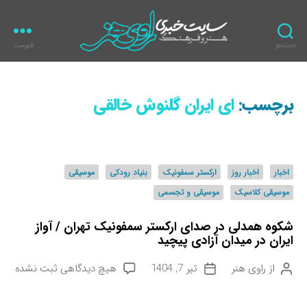
جستجو
فهرست
ر
ا
و
برچسب:
ای ایران گلنوش خالقی
ی
ه
ن
ر
د
اخبار
اخبار روز
ارکستر سمفونیک
بنیاد رودکی
موسیقی
س
موسیقی کلاسیک
موسیقی و تجسمی
ت
ه‌
شکوه همدلی در صدای ارکستر سمفونیک تهران / آواز
ه
ایران در میدان آزادی پیچید
ا
ب
از
راوی هنر
تیر 7, 1404
هیچ دیدگاهی
ثبت نشده
ن
ت
ر
و
ا
ا
ی
ر