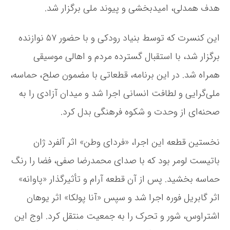
ت
هدف همدلی، امیدبخشی و پیوند ملی برگزار شد.
ر
س
م
این کنسرت که توسط بنیاد رودکی و با حضور ۵۷ نوازنده
ف
برگزار شد، با استقبال گسترده مردم و اهالی موسیقی
و
ن
همراه شد. در این برنامه، قطعاتی با مضمون صلح، حماسه،
ی
ک
ملی‌گرایی و لطافت انسانی اجرا شد و میدان آزادی را به
ت
صحنه‌ای از وحدت و شکوه فرهنگی بدل کرد.
ه
ر
ا
نخستین قطعه این اجرا، «فردای وطن» اثر آلفرد ژان
ن
/
باتیست لومر بود که با صدای محمدرضا صفی، فضا را رنگ
آ
حماسه بخشید. پس از آن قطعه آرام و تأثیرگذار «پاوانه»
و
ا
اثر گابریل فوره اجرا شد و سپس «آنا پولکا» اثر یوهان
ز
ا
اشتراوس، شور و تحرک را به جمعیت منتقل کرد. اوج این
ی