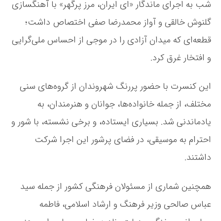
شب به اجرای ماندگار «ای ایران، مرز پرگهر» با آهنگسازی
ر
ا
گلنوش خالقی و آواز محمدرضا صفی اختصاص داشت؛
ن
قطعه‌ای که میدان آزادی را در موجی از احساس ملی‌گرایی
د
ر
و افتخار غرق کرد.
م
ی
د
این کنسرت با حضور پررنگ شهروندان از گروه‌های سنی
ا
مختلف، از جمله خانواده‌ها، جوانان و هنرمندان، به
ن
آ
یادماندنی شد. بسیاری ایستاده، و برخی نشسته، با شور و
ز
ا
احترام به موسیقی، در فضای پرشور این اجرا شرکت
د
داشتند.
ی
پ
ی
همچنین شماری از مسئولان فرهنگی کشور از جمله سید
چ
ی
عباس صالحی وزیر فرهنگ و ارشاد اسلامی، فاطمه
د