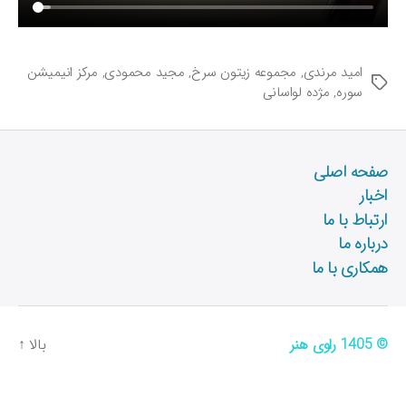
امید مرندی
,
مجموعه زیتون سرخ
,
مجید محمودی
,
مرکز انیمیشن
ب
سوره
,
مژده لواسانی
ر
چ
س
ب‌
صفحه اصلی
ه
اخبار
ا
ارتباط با ما
درباره ما
همکاری با ما
© 1405
راوی هنر
بالا
↑