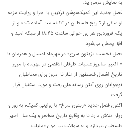
ن
به نمایش درمی‌آید.
و
فصل جدید این کمیک‌موشن ترکیبی با اجرا و روایت مژده
ر
و
لواسانی از تاریخ فلسطین در ١٣ قسمت آماده شده و از
ز
ر
یکم فروردین هر روز حوالی ساعت ١٨:۴۵ از شبکه امید و
و
افق پخش می‌شود.
ی
آ
فصل نخست «زیتون سرخ» در مهرماه امسال و همزمان با
ن
ت
٧ اکتبر، سالروز عملیات طوفان الاقصی در مهرماه با مرور
ن
تاریخ اشغال فلسطین از آغاز تا امروز برای مخاطبان
م
ی‌
نوجوانان روی آنتن رسانه ملی رفت و مورد استقبال قرار
ر
گرفت.
و
د
اکنون فصل جدید «زیتون سرخ» با روایتی کمیک، به روز و
/
ت
روان تلاش دارد تا به وقایع تاریخ معاصر و یک سال اخیر
ا
فلسطین بپردازد و به سوالات پیرامون عملیات
ر