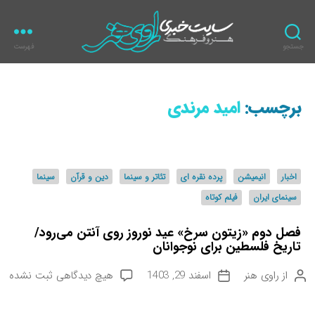
جستجو
فهرست
ر
ا
و
برچسب:
امید مرندی
ی
ه
ن
ر
د
اخبار
انیمیشن
پرده نقره ای
تئاتر و سینما
دین و قرآن
سینما
س
سینمای ایران
فیلم کوتاه
ت
ه‌
فصل دوم «زیتون سرخ» عید نوروز روی آنتن می‌رود/
ه
تاریخ فلسطین برای نوجوانان
ا
ب
از
راوی هنر
اسفند 29, 1403
هیچ دیدگاهی
ثبت نشده
ن
ت
ر
و
ا
ا
ی
ر