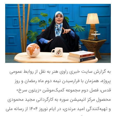
ی
س
ی
ف
ن
خ
ص
د
ن
ل
ه
و
د
ن
ش
و
و
ت
م
ش
ه
«
ت
ز
ه
ی
ت
و
ن
به گزارش سایت خبری راوی هنر به نقل از روابط عمومی
س
پروژه، همزمان با فرارسیدن نیمه دوم ماه رمضان و روز
ر
خ
قدس، فصل دوم مجموعه کمیک‌موشن «زیتون سرخ»
»
محصول مرکز انیمیشن سوره به کارگردانی مجید محمودی
ع
ی
و تهیه‌کنندگی امید مرندی، در ایام نوروز ١۴٠۴ از رسانه ملی
د