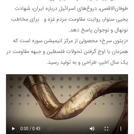
ی
طوفان‌الاقصی، دروغ‌های اسرائیل درباره ایران، شهادت
خ
ف
یحیی سنوار، روایت مقاومت مردم غزه و… برای مخاطب
ل
نونهال و نوجوان پاسخ دهد.
س
ط
«زیتون سرخ» محصولی از مرکز انیمیشن سوره است که
ی
ن
همزمان با اوج گرفتن تحولات فلسطین و جبهه مقاومت در
ب
یک سال اخیر، طراحی و به تولید رسید.
ر
ا
ی
ن
و
ج
و
ا
ن
ا
ن