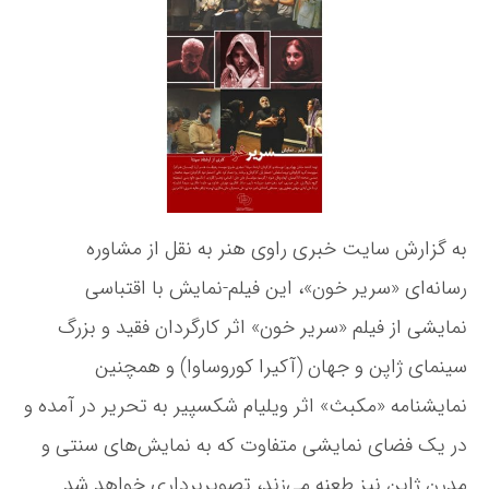
ک
د
ن
ب
ه
و
ث
ن
ش
د
و
ت
ر
ش
ه
ا
ت
ی
ه
ر
ا
ن
ل
به گزارش سایت خبری راوی هنر به نقل از مشاوره
ب
رسانه‌ای «سریر خون»، این فیلم-نمایش با اقتباسی
ا
س
نمایشی از فیلم «سریر خون» اثر کارگردان فقید و بزرگ
س
ا
سینمای ژاپن و جهان (آکیرا کوروساوا) و همچنین
م
نمایشنامه «مکبث» اثر ویلیام شکسپیر به تحریر در آمده و
و
ر
در یک فضای نمایشی متفاوت که به نمایش‌های سنتی و
ا
مدرن ژاپن نیز طعنه می‌زند، تصویربرداری خواهد شد.
ی