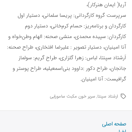
آریا( ایمان هنرکار)،
سرپرست گروه کارگردانی: پریسا سلمانی، دستیار اول
کارگردان و برنامه‌ریز: حسام کرم‌خانی، دستیار دوم
کارگردان: سپیده محمدی، منشی صحنه: الهام وطن‌خواه و
آنا امینیان، دستیار تصویر : علیرضا افتخاری، طراح صحنه:
اَرشتاد سپنتا، لباس: زهرا گلزاری، طراح گریم: سولماز
جانجان، طراح دکور :داوود بنی‌اسمعیلیه، طراح پوستر و
گرافیست: آنا امینیان.
ارشتاد سپنتا
,
سریر خون مکبث سامورایی
ب
ر
چ
س
ب‌
صفحه اصلی
ه
اخبار