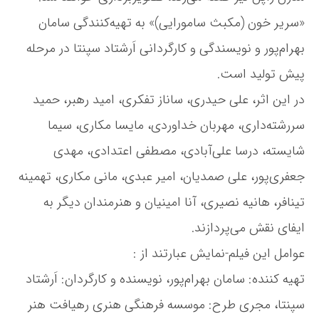
ی
«سریر خون (مکبث سامورایی)» به تهیه‌کنندگی سامان
ب
ر
بهرام‌پور و نویسندگی و کارگردانی اَرشتاد سپنتا در مرحله
ت
پیش تولید است.
ن
م
در این اثر، علی حیدری، ساناز تفکری، امید رهبر، حمید
ی‌
ک
سررشته‌داری، مهربان خداوردی، مایسا مکاری، سیما
ن
شایسته، درسا علی‌آبادی، مصطفی اعتدادی، مهدی
د
جعفری‌پور، علی صمدیان، امیر عبدی، مانی مکاری، تهمینه
تینافر، هانیه نصیری، آنا امینیان و هنرمندان دیگر به
ایفای نقش می‌پردازند.
عوامل این فیلم-نمایش عبارتند از :
تهیه کننده: سامان بهرام‌پور، نویسنده و کارگردان: اَرشتاد
سپنتا، مجری طرح: موسسه فرهنگی هنری رهیافت هنر