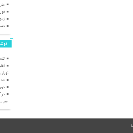
مارس 
فوریه 
ژانویه
دسامب
نوشت
کنس
آغا
تهران–
«خال
دور
در آ
اسپای
ا