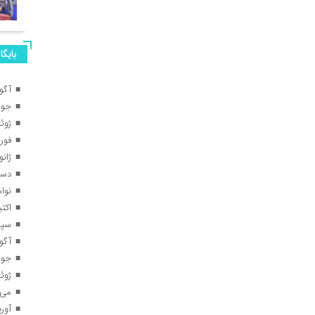
بایگا
آگوس
جولای
ژوئن 
فوریه 
ژانویه
دسامب
نوامبر
اکتبر 5
سپتام
آگوس
جولای
ژوئن 
می 025
آوریل