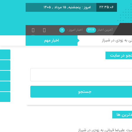
22:35:07
برابر با : Thursday - 6 August - 2026
آخرین اخبار
2217
اخبار امروز :
0
ز
اخبار مهم
و در سایت
ه بین‌المللی نمایش عروسکی تهران–مبارک در موزه هنرهای معاصر تهران
رای مدرسه فیلم پدرام صدرائی
 در تئاتر هامون
ترين ها
ستر نمایش «وانیا و سونیا و ماشا و اسپایک» رونمایی شد
رت علیرضا قربانی به زودی در شیراز