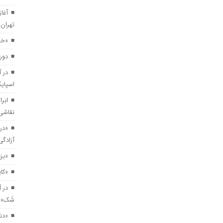
آغا
ابراهیم برفرازی هم‌زمان با اجرای «مد
تهران–
«خال
«درخت گیلاس» به تماشاخانه مهر حوز
دور
در آ
«بزم پادشاه پروانه» روی صحنه می‌رو
اسپای
ابرا
نقاشی 
«کاپیتان شماره ۱۰» در بخش مسابقه جشنواره جیفونی ایتالیا
«در
آزادگ
در آستانه حضور در جشنواره‌های بین‌ال
«بز
«کاپیتان شم
«دنیای درون» روی صحنه می‌رود/ روایتی
در آ
شَک» 
«دنی
«مستطیل سرخ» در مسیر جهانی/ فیلم ک