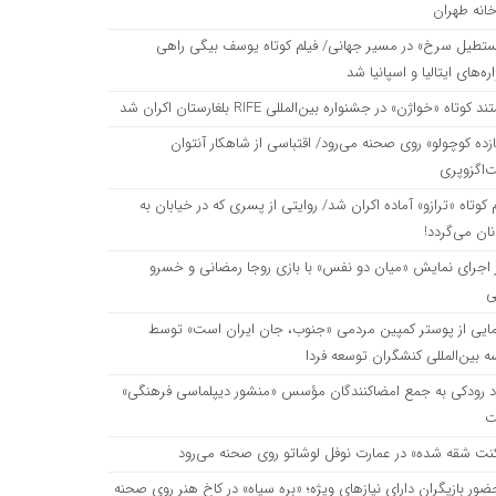
انه طهران
تطیل سرخ» در مسیر جهانی/ فیلم کوتاه یوسف بیگی راهی
ن اکران شد
ه‌های ایتالیا و اسپانیا شد
 کوتاه «خواژن» در جشنواره بین‌المللی RIFE بلغارستان اکران شد
تباسی از شاهکار آنتوان دوسنت‌اگزوپری
زده کوچولو» روی صحنه می‌رود/ اقتباسی از شاهکار آنتوان
‌اگزوپری
 کوتاه «ترازو» آماده اکران شد/ روایتی از پسری که در خیابان به
ایتی از پسری که در خیابان به دنبال نان می‌گردد!
نان می‌گردد!
ز اجرای نمایش «میان دو نفس» با بازی روجا رمضانی و خسرو
ی
مایی از پوستر کمپین مردمی «جنوب، جان ایران است» توسط
بین‌المللی کنشگران توسعه فردا
اد رودکی به جمع امضاکنندگان مؤسس «منشور دیپلماسی فرهنگی»
ت
نت شقه شده» در عمارت نوفل لوشاتو روی صحنه می‌رود
حضور بازیگران دارای نیازهای ویژه؛ «بره سیاه» در کاخ هنر روی صحنه