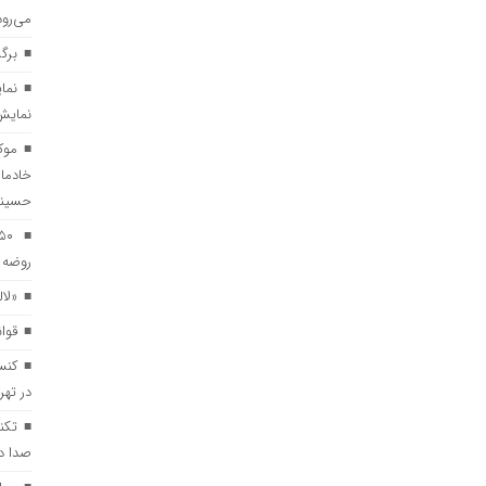
می‌رود
برگ
نمایش
موک
خادما
حسین
روضه د
«لال
قوا
کنس
در تهر
تکن
صدا د