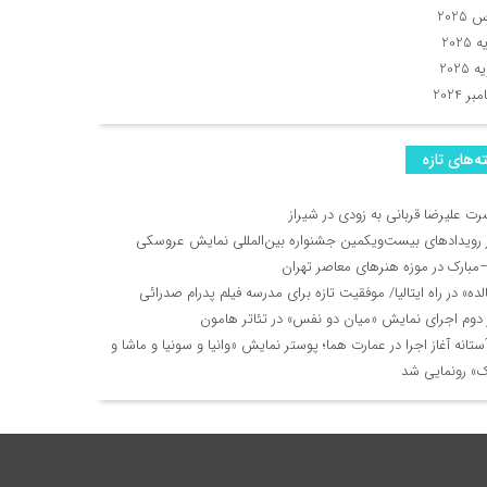
2025
2025
 2025
ر 2024
ه‌های تازه
رت علیرضا قربانی به زودی در شیراز
ز رویدادهای بیست‌ویکمین جشنواره بین‌المللی نمایش عروسکی
مبارک در موزه هنرهای معاصر تهران
ده» در راه ایتالیا/ موفقیت تازه برای مدرسه فیلم پدرام صدرائی
 دوم اجرای نمایش «میان دو نفس» در تئاتر هامون
ستانه آغاز اجرا در عمارت هما؛ پوستر نمایش «وانیا و سونیا و ماشا و
ک» رونمایی شد