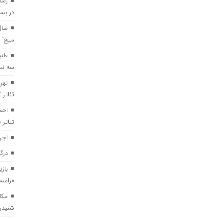
رسا
در بست
سال
میج” 
طنی
سه نس
تهر
تئاتر 
احم
تئاتر
اجر
درگ
بازی
«رامس
مکا
شنیدن