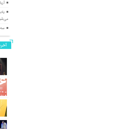
آری
می‌شو
سه‌ن
آخری