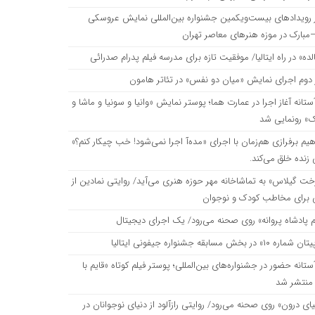
ز رویدادهای بیست‌ویکمین جشنواره بین‌المللی نمایش عروسکی
ه‌آ اجرا نمی‌شود! خب چیکار کنم؟» نقاشی زنده خلق می‌کند.
مبارک در موزه هنرهای معاصر تهران
ده» در راه ایتالیا/ موفقیت تازه برای مدرسه فیلم پدرام صدرائی
ه هنری می‌آید/ روایتی نمادین از آزادگی برای مخاطب کودک و نوجوان
 دوم اجرای نمایش «میان دو نفس» در تئاتر هامون
ستانه آغاز اجرا در عمارت هما؛ پوستر نمایش «وانیا و سونیا و ماشا و
د/ یک اجرای دیجیتال
ک» رونمایی شد
هیم برفرازی هم‌زمان با اجرای «مده‌آ اجرا نمی‌شود! خب چیکار کنم؟»
زنده خلق می‌کند.
خت گیلاس» به تماشاخانه مهر حوزه هنری می‌آید/ روایتی نمادین از
ی برای مخاطب کودک و نوجوان
مللی؛ پوستر فیلم کوتاه «قایم با شَک» منتشر شد
م پادشاه پروانه» روی صحنه می‌رود/ یک اجرای دیجیتال
اره ۱۰» در بخش مسابقه جشنواره جیفونی ایتالیا
 رازآلود از دنیای نوجوانان در تماشاخانه طهران
ستانه حضور در جشنواره‌های بین‌المللی؛ پوستر فیلم کوتاه «قایم با
منتشر شد
ای درون» روی صحنه می‌رود/ روایتی رازآلود از دنیای نوجوانان در
وتاه یوسف بیگی راهی جشنواره‌های ایتالیا و اسپانیا شد