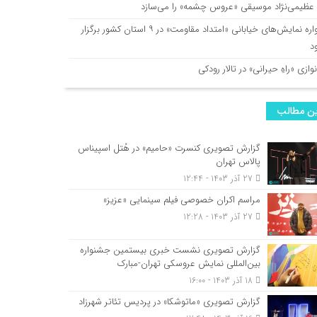
ا عظیمی‌نژاد موسیقی «عروس چشمه» را می‌سازد
یادواره نمایش‌های خیابانی «امتداد مقاومت» در ۹ استان کشور برگزار
د
وازی «راهِ حیرانی» در تالار رودکی
ن مطالب
گزارش تصویری کنسرت «حامیم» در هُتل اسپیناس
پالاس تهران
27 آذر 1403 - 12:44
مراسم اکران خصوصی فیلم سینمایی «عزیز»
27 آذر 1403 - 12:28
گزارش تصویری نشست خبری بیستمین جشنواره
بین‌المللی نمایش عروسکی تهران-مبارک
18 آذر 1403 - 16:00
گزارش تصویری «ماتوشکا» در پردیس تئاتر شهرزاد