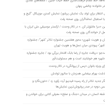
نه‌ها، خط مقدم فرهنگ‌سازی حفظ حیات جنین / سقط‌های عمدی
ر خانواده؛ چالشی پنهان
 انتظار برای تولد یک نمایش پرشور/ نمایش کمدی موزیکال “گیج و
با استقبال تماشاگران روی صحنه رفت
ن «مرا عاشق‌تر کن…» در تالار وحدت / ارکستر موسیقی ملی ایران با
ل از خوانندگان روی صحنه رفت
ان و هویت شهری؛ محور هفتمین جشنواره تئاتر “شهر”/ جشنواره
“شهر”؛ پیوندی میان نسل‌ها و هویت تهران
دجو: دریافت جایزه از رضا بابک افتخار بزرگی بود / جایزه جشنواره
 «شهر» هم خوشایند است و هم مسئولیت‌آور
ای ویژه بانوان «پس از پروانگی» در تالار وحدت
ذشت بهرام بیضایی همزمان با سالروز تولدش
گر جدید تئاتر از راه رسید؛ فیدیبو آرت رکورد زد / «خون‌نگار» و
س دوم» در صدر پرفروش‌ترین نمایش‌ها
شفه انسان در میدان «جنگ و صلح»؛ معرفی کتابی برای خواندن و