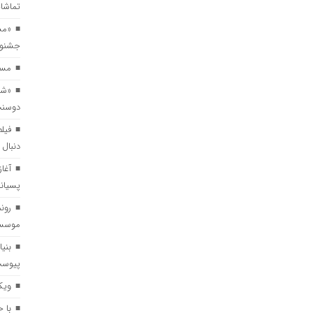
تماشاخ
«مس
مستند کوتاه «خواژن» در جشنواره بین‌المللی RIFE بلغارستا
جشنوار
مستند
«شازده کوچولو» روی صحنه می‌رود/ اق
«شا
دوسنت
فیلم
فیلم کوتاه «ترازو» آماده اکران شد/ رو
دنبال 
آغا
پسیان
رون
موسسه 
بنی
پیوس
ویک
با 