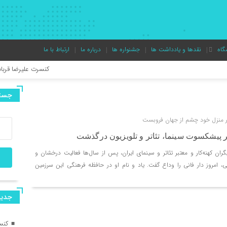
گاه
نقدها و یادداشت ها
جشنواره ها
درباره ما
ارتباط با ما
کنسرت علیرضا قربانی به زودی در شیرا
جستج
آغاز رویدادهای بیست‌ویکمین جشنوار
در منزل خود چشم از جهان فروبست
ر پیشکسوت سینما، تئاتر و تلویزیون درگذشت
«خالده» در راه ایتالیا/ موفقیت تازه ب
یگران کهنه‌کار و معتبر تئاتر و سینمای ایران، پس از سال‌ها فعالیت درخشان و
دنی، امروز دار فانی را وداع گفت. یاد و نام او در حافظه فرهنگی این سرزمین
دور دوم اجرای نمایش «میان دو نفس»
جديد
در آستانه آغاز اجرا در عمارت هما؛ پو
کنس