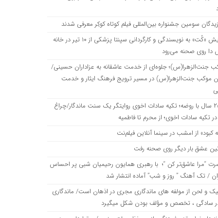
زیدگان سومین جشنواره بین‌المللی فیلم کوتاه کوکِر معرفی شدند
نمایش «کُت» به نویسندگی و کارگردانی سپنتا پزشکی از ۱۰ تیر در خانه
 دا روی صحنه می‌رود
ب جنت‌الزهرا(س)؛ جلوه‌ای از خدمت عاشقانه به عزاداران حسینی/
ن موکب جنت‌الزهرا(س) در مسیر ترویج فرهنگ ایثار و خدمت
ی
۲۵۰ سال با روضه؛ تکیه سادات اخوی روایتگر یک سنت ماندگار/چراغ
ر تکیه سادات اخوی؛ از محرم تا فاطمیه
ه کبود» از امشب در سینما آنلاین فیلم‌نت
نین عشق بار دیگر روی صحنه رفت
رت “مرا عاشق‌تر کن “؛ با رهبری همایون رحیمیان شبی پر احساس
ان / تک آهنگ ” روز و شب” آماده انتشار شد
یک و لحن از مولفه های ماندگاری مجری در اذهان است/ ماندگاری
ر سادگی ، تخصص و مؤلف بودن شکل میگیرد