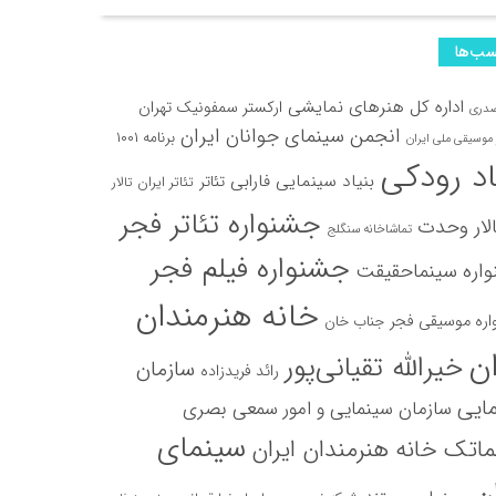
ب‌ها
ره بین‌المللی RIFE بلغارستان اکران شد
اداره کل هنرهای نمایشی
ارکستر سمفونیک تهران
صدری
انجمن سینمای جوانان ایران
 صحنه می‌رود/ اقتباسی از شاهکار آنتوان دوسنت‌اگزوپری
برنامه ۱۰۰۱
موسیقی ملی ایران
اد رودکی
بنیاد سینمایی فارابی
تئاتر
تئاتر ایران
تالار
آماده اکران شد/ روایتی از پسری که در خیابان به دنبال نان می‌گردد!
جشنواره تئاتر فجر
لار وحدت
تماشاخانه سنگلج
جشنواره فیلم فجر
اره سینماحقیقت
خانه هنرمندان
ره موسیقی فجر
جناب خان
ان
خیرالله تقیانی‌پور
سازمان
رائد فریدزاده
ایی
سازمان سینمایی و امور سمعی بصری
سینمای
اتک خانه هنرمندان ایران
ان