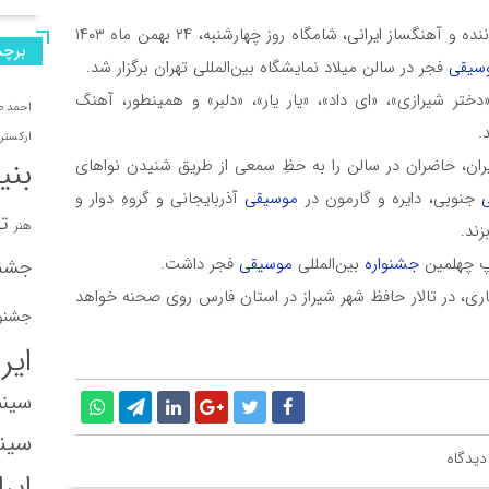
، کنسرت امید حاجیلی خواننده و آهنگساز ایرانی، شامگاه روز چهارشنبه، ۲۴ بهمن ماه ۱۴۰۳
برچس
مستند کوتاه «خواژن» در جشنوا
سیقی
فجر در سالن میلاد نمایشگاه بین‌المللی تهران برگزار شد.
تر شیرازی»، «ای داد»، «یار یار»، «دلبر» و همینطور، آهنگ
احمد 
.
«شازده کوچولو» روی
ارکستر 
بنی
ران، حاضران در سالن را به حظِ سمعی از طریق شنیدن نواهای
جنوبی، دایره و گارمون در
موسیقی
آذربایجانی و گروهِ دوار و
فیلم کوتاه «ترازو» 
تا
هنر
زند.
 چهلمین
جشنواره
بین‌المللی
موسیقی
فجر داشت.
جشنو
 تاریخ ۲۸ و ۲۹ بهمن ماه سال جاری، در تالار حافظ شهر شیراز در استان فارس روی صحنه خواهد
جشنوا
ایر
سینم
سینم
دیدگاه
ایر