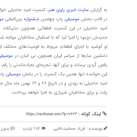
به گزارش
سایت خبری راوی هنر
در قالب بخش
موسیقی
پاپ چهلمین
جشنواره
بین‌المللی
مو
امید حاجیلی در این کنسرت قطعاتی همچون «باریکلا»، «دخ
جدیدش «زِینو» را اجرا کرد که با استقبال مخاطبان مواجه شد
او کوشید با اجرای قطعاتِ مربوط به قومیت‌های مختلف ای
دلنشینِ سازها از سراسر ایران همچون نی انبان در
موسیقی
رقصِ کُردی برساند و برای آنها، تجربه‌ای به‌یادماندنی را رقم ب
این خواننده تنها همین یک کنسرت را در بخش
موسیقی
پاپ
امید حاجیلی به زودی و در
رفت و برای مخاطبانِ شیرازی به اجرا خواهد پرداخت.
لینک کوتاه :
https://ravihonar.com/?p=7423
نویسنده : فرزاد جمشیددانایی
286 بازدید
بدون 