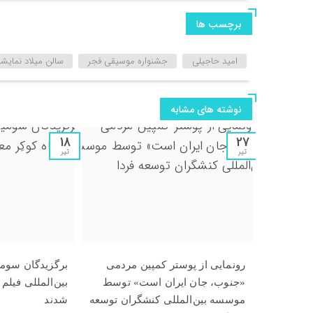
برچسب ها
امید حاجیلی
جشنواره موسیقی فجر
سالن میلاد نمایشگا
نوشته های مشابه
18
27
تیر
تیر
رونمایی از پوستر کمپین مردمی
برگزیدگان سوم
«جنوب، جان ایران است» توسط
بین‌المللی فیلم
موسسه بین‌المللی کنشگران توسعه
شدند