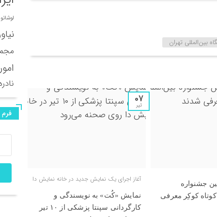
لوشاتو
نیاو
ه بین‌المللی تهران
مجمو
امور
نادره
07
تیر
فرم 
آغاز اجرای یک نمایش جدید در خانه نمایش دا
ین جشنواره
نمایش «کُت» به نویسندگی و
 کوتاه کوکِر معرفی
کارگردانی سپنتا پزشکی از ۱۰ تیر