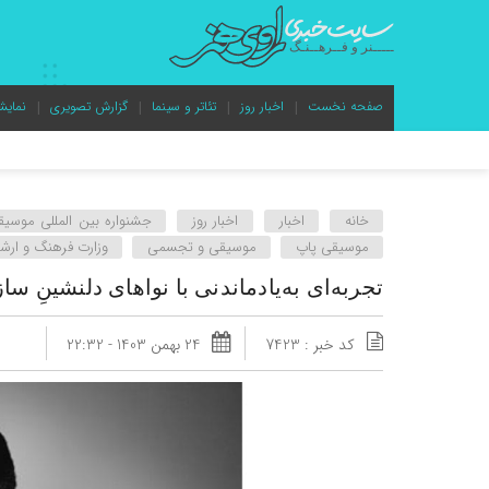
صفحه نخست
اخبار روز
تئاتر و سینما
گزارش تصویری
نمایش
خانه
اخبار
اخبار روز
جشنواره بین المللی موسیق
موسیقی پاپ
موسیقی و تجسمی
وزارت فرهنگ و ارشا
تجربه‌ای به‌یادماندنی با نواهای دلنشینِ سا
کد خبر : 7423
24 بهمن 1403 - 22:32