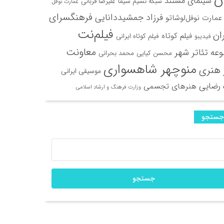
سینمای مستند
شبکه نسیم سیما
علیرضا قربانی
عمارت نوفل
فرهنگسرای
فرزاد جمشیددانایی
عمارت نوفل‌لوشاتو
فیلم‌نت
ران
فیلم کوتاه
فیلم کوتاه ایرانی
فیدیبو
معاونت
عه تئاتر شهر
محسن کیایی
محمد بحرانی
منوچهر شاهسواری
 هنری
موسیقی ایرانی
 رضایی
هنرهای تجسمی
وزارت فرهنگ و ارشاد اسلامی
جستجو