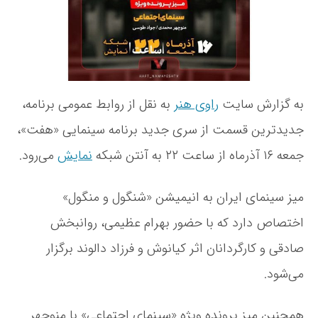
و
و
ت
ل
ش
ه
و
ت
م
ه
ن
گ
و
به گزارش سایت
راوی هنر
به نقل از روابط عمومی برنامه،
ل
جدیدترین قسمت از سری جدید برنامه سینمایی «هفت»،
»
ب
جمعه ۱۶ آذرماه از ساعت ۲۲ به آنتن شبکه
نمایش
می‌رود.
ه
«
ه
میز سینمای ایران به انیمیشن «شنگول و منگول»
ف
اختصاص دارد که با حضور بهرام عظیمی، روانبخش
ت
»
صادقی و کارگردانان اثر کیانوش و فرزاد دالوند برگزار
م
ی‌
می‌شود.
آ
ی
همچنین میز پرونده ویژه «سینمای اجتماعی» با منوچهر
د