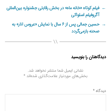
ا
ب‌
م
ه
←
فیلم کوتاه «خانه ماه» در بخش رقابتی جشنواره بین‌المللی
ی
ا
آگروفیلم اسلواکی
ر
و
→
حسین جمالی پس از ۶ سال با نمایش «عروس انار» به
ی
صحنه بازمی‌گردد
ص
ح
ن
ه
م
دیدگاهتان را بنویسید
ی‌
ر
نشانی ایمیل شما منتشر نخواهد شد.
و
بخش‌های موردنیاز علامت‌گذاری شده‌اند
*
د
دیدگاه
*