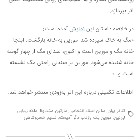
ی
م
اثر بپردازد.
خ
س
در خلاصه داستان این
نمایش
آمده است:
ر
و
«مگ به خاک سپرده شد. مورین به خانه بازگشت. اینجا
ش
خانه مگ و مورین است و اکنون، صدای مگ از چهار گوشه
ا
ه
خانه شنیده می‌شود. مورین بر صندلی راحتی مگ نشسته
ی
د
است و…»
ر
س
اطلاعات تکمیلی درباره این اثر به‌زودی منتشر خواهد شد.
ا
ل
ن
تئاتر ایران
,
سالن استاد انتظامی
,
مارتین مک‌دونا
,
ملکه زیبایی
ا
ب
لی‌نین
,
مورین یک بازتاب دگر آمیخته
,
نسیم خسروشاهی
ن
ر
ت
چ
ظ
س