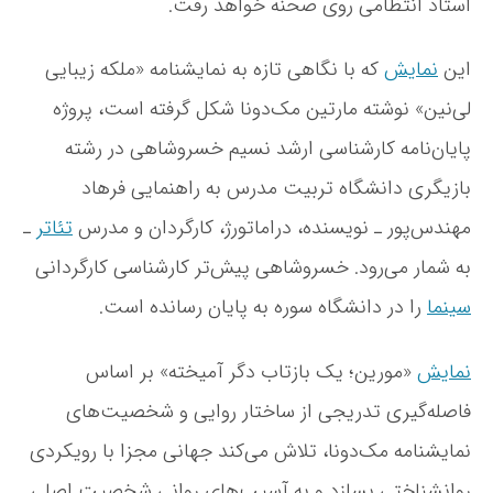
استاد انتظامی روی صحنه خواهد رفت.
آ
م
ی
این
نمایش
که با نگاهی تازه به نمایشنامه «ملکه زیبایی
خ
لی‌نین» نوشته مارتین مک‌دونا شکل گرفته است، پروژه
ت
ه
پایان‌نامه کارشناسی ارشد نسیم خسروشاهی در رشته
»
بازیگری دانشگاه تربیت مدرس به راهنمایی فرهاد
ب
ا
مهندس‌پور ـ نویسنده، دراماتورژ، کارگردان و مدرس
تئاتر
ـ
ک
ا
به شمار می‌رود. خسروشاهی پیش‌تر کارشناسی کارگردانی
ر
سینما
را در دانشگاه سوره به پایان رسانده است.
گ
ر
د
نمایش
«مورین؛ یک بازتاب دگر آمیخته» بر اساس
ا
ن
فاصله‌گیری تدریجی از ساختار روایی و شخصیت‌های
ی
نمایشنامه مک‌دونا، تلاش می‌کند جهانی مجزا با رویکردی
ن
س
روانشناختی بسازد و به آسیب‌های روانی شخصیت اصلی