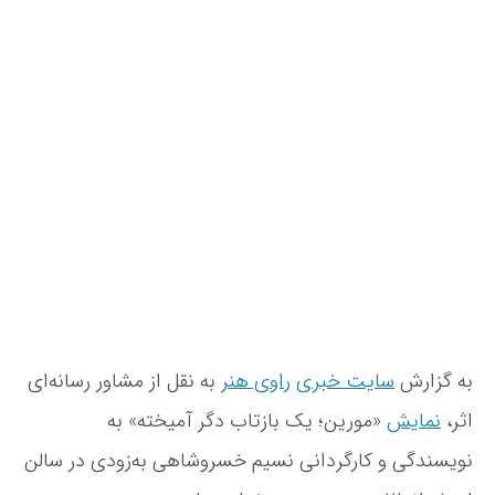
ر
و
ا
ا
ی
ر
ی
س
ی
«
ن
خ
م
د
ن
و
ه
و
ر
ن
ش
ی
و
ت
ن
ش
ه
؛
ت
ی
ه
ک
ب
ا
ز
ت
به گزارش
سایت خبری
راوی هنر
به نقل از مشاور رسانه‌ای
ا
ب
اثر،
نمایش
«مورین؛ یک بازتاب دگر آمیخته» به
د
نویسندگی و کارگردانی نسیم خسروشاهی به‌زودی در سالن
گ
ر