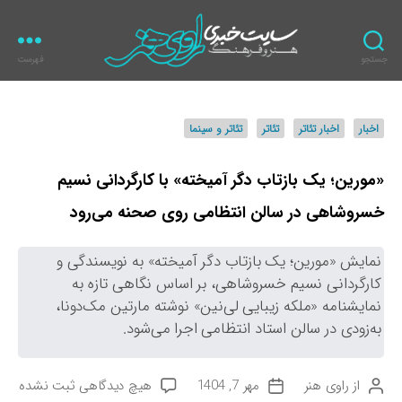
جستجو
فهرست
ر
ا
و
د
اخبار
اخبار تئاتر
تئاتر
تئاتر و سینما
ی
س
ه
ت
ن
ه‌
«مورین؛ یک بازتاب دگر آمیخته» با کارگردانی نسیم
ر
ه
خسروشاهی در سالن انتظامی روی صحنه می‌رود
ا
نمایش «مورین؛ یک بازتاب دگر آمیخته» به نویسندگی و
کارگردانی نسیم خسروشاهی، بر اساس نگاهی تازه به
نمایشنامه «ملکه زیبایی لی‌نین» نوشته مارتین مک‌دونا،
به‌زودی در سالن استاد انتظامی اجرا می‌شود.
ب
از
راوی هنر
مهر 7, 1404
هیچ دیدگاهی
ثبت نشده
ن
ت