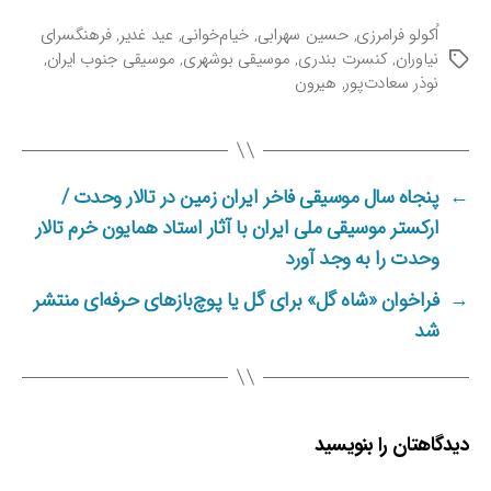
ی
اُکولو فرامرزی
,
حسین سهرابی
,
خیام‌خوانی
,
عید غدیر
,
فرهنگسرای
ن
نیاوران
,
کنسرت بندری
,
موسیقی بوشهری
,
موسیقی جنوب ایران
,
ب
ی
نوذر سعادت‌پور
,
هیرون
ر
ا
چ
و
س
ر
ب‌
ا
ه
ن
←
پنجاه سال موسیقی فاخر ایران زمین در تالار وحدت /
ا
ط
ارکستر موسیقی ملی ایران با آثار استاد همایون خرم تالار
ن
ی
وحدت را به وجد آورد
ن‌
→
فراخوان «شاه گل» برای گل یا پوچ‌بازهای حرفه‌ای منتشر
ا
ن
شد
د
ا
ز
م
دیدگاهتان را بنویسید
ی‌
ش