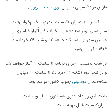
ر
فارس فرهنگسرای نیاوران
روی صحنه می‌رود
.
و
ه
این کنسرت با عنوان «کنسرت بندری و خیام‌خوانی» به
«
ه
سرپرستی نوذر سعادت‌پور و خوانندگی اُکولو فرامرزی و
ی
ر
حسین سهرابی، شامگاه جمعه ۲۳ و شنبه ۲۴ خردادماه
و
۱۴۰۴ برگزار می‌شود.
ن
»
د
در شب نخست، اجرای برنامه از ساعت ۲۱ آغاز خواهد شد
ر
ف
و در شب دوم (شنبه ۲۴ خرداد)، از ساعت ۲۰ میزبان
ر
علاقه‌مندان
موسیقی
جنوب کشور خواهد بود.
ه
ن
گ
بلیت این رویداد هنری هم‌اکنون از طریق سایت
س
ر
ایران‌کنسرت قابل تهیه است.
ا