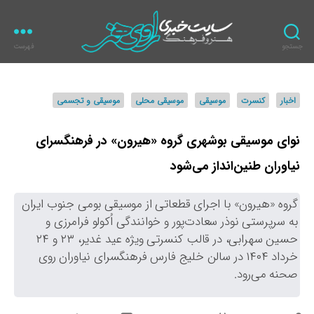
جستجو
فهرست
ر
ا
و
د
اخبار
کنسرت
موسیقی
موسیقی محلی
موسیقی و تجسمی
ی
س
ه
ت
ن
ه‌
نوای موسیقی بوشهری گروه «هیرون» در فرهنگسرای
ر
ه
نیاوران طنین‌انداز می‌شود
ا
گروه «هیرون» با اجرای قطعاتی از موسیقی بومی جنوب ایران
به سرپرستی نوذر سعادت‌پور و خوانندگی اُکولو فرامرزی و
حسین سهرابی، در قالب کنسرتی ویژه عید غدیر، ۲۳ و ۲۴
خرداد ۱۴۰۴ در سالن خلیج فارس فرهنگسرای نیاوران روی
صحنه می‌رود.