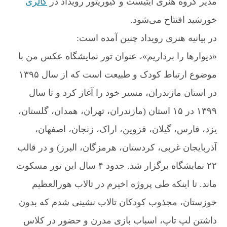
مدیر گروه هنری آیتیست و کیوریتور رویداد در
گالری
ل
ر
خورشید افتتاح می‌شود.
ی
در بیانیه هنری رویداد چنین آمده است:
خ
و
«دیوارها را برداریم»، عنوان تور نمایشگاه عکس من با
ر
ش
موضوع ارتباط کودک و طبیعت است که از سال ۱۳۹۵
ی
در استان مازندران، مسیر خود را آغاز کرد و تا سال
د
«
۱۳۹۹ در ۱۵ استان (مازندران، تهران، همدان، گلستان،
د
یزد، فارس، گیلان، قزوین، اراک، زنجان، اصفهان،
ی
و
آذربایجان غربی، کردستان، هرمزگان، البرز) و در قالب
ا
ر
۲۲ نمایشگاه برگزار شد. حدود ۴ سال این تور مسکوت
ه
ماند. تا اینکه طی پروژه اخیرم در تالاب هورالعظیم
ا
ر
خوزستان، مجذوب کودکان تالاب نشینی شدم که بدون
ا
ب
داشتن لپ تاپ، اسباب بازی مدرن و حضور در کلاس