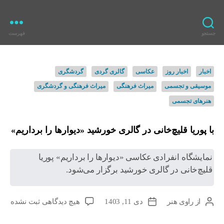
جستجو
فهرست
ر
ا
و
د
اخبار
اخبار روز
عکاسی
گالری گردی
گردشگری
ی
س
ه
موسیقی و تجسمی
میراث فرهنگی
میراث فرهنگی و گردشگری
ت
ن
ه‌
هنرهای تجسمی
ر
ه
ا
با پوریا قلیچ‌خانی در گالری خورشید «دیوارها را برداریم»
نمایشگاه انفرادی عکاسی «دیوارها را برداریم» پوریا
قلیچ‌خانی در گالری خورشید برگزار می‌شود.
ب
از
راوی هنر
دی 11, 1403
هیچ دیدگاهی
ثبت نشده
ن
ت
ر
و
ا
ا
ی
ر