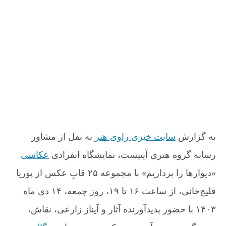
ی
س
ی
ب
ن
خ
ا
د
ن
پ
ه
و
و
ن
ش
ر
و
ت
ی
ش
ه
ا
ت
ق
ه
ل
ی
چ‌
به گزارش
سایت خبری راوی هنر
به نقل از مشاور
خ
رسانه گروه هنری آیتیست، نمایشگاه انفرادی
عکاسی
ا
ن
«دیوارها را برداریم» با مجموعه ۲۵ قابِ عکس از پوریا
ی
د
قلیچ‌خانی، از ساعت ۱۶ تا ۱۹، روز جمعه، ۱۴ دی ماه
ر
۱۴۰۳ با حضور پدیدآورنده آثار و آیناز زارعی، نقاش،
گ
ا