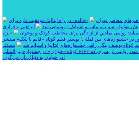
 هنرهای معاصر تهران
«خالده» در راه ایتالیا/ موفقیت تازه برای
ایش «وانیا و سونیا و ماشا و اسپایک» رونمایی شد
ابراهیم برفرازی
آید/ روایتی نمادین از آزادگی برای مخاطب کودک و نوجوان
«بزم
 در جشنواره‌های بین‌المللی؛ پوستر فیلم کوتاه «قایم با شَک» منتشر
وتاه یوسف بیگی راهی جشنواره‌های ایتالیا و اسپانیا شد
مستند
 شد/ روایتی از پسری که
در خیابان به دنبال نان می‌گردد!