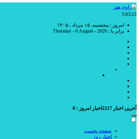
5:03:25
امروز : پنجشنبه, ۱۵ مرداد , ۱۴۰۵
برابر با : Thursday - 6 August - 2026
صفحه نخست
اخبار روز
تئاتر و سینما
گزارش تصویری
نمایشگاه
نمایشگاه هنرهای تجسمی راوی هنر
نمایشگاه راوی سپندارمذ
نقدها و یادداشت ها
جشنواره ها
درباره ما
ارتباط با ما
آخرین اخبار
2217
اخبار امروز :
0
صفحه نخست
اخبار روز