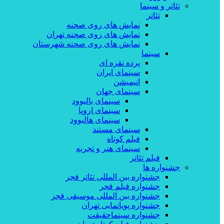
تئاتر و سینما
تئاتر
نمایش های روی صحنه
نمایش های روی صحنه تهران
نمایش های روی صحنه شهرستان
سینما
پرده نقره ای
سینمای ایران
انیمیشن
سینمای جهان
سینمای بالیوود
سینمای اروپا
سینمای هالیوود
سینمای مستند
فیلم کوتاه
سینمای هنر و تجربه
فیلم تئاتر
جشنواره ها
جشنواره بین المللی تئاتر فجر
جشنواره فیلم فجر
جشنواره بین المللی موسیقی فجر
جشنواره پویانمایی تهران
جشنواره سینماحقیقت