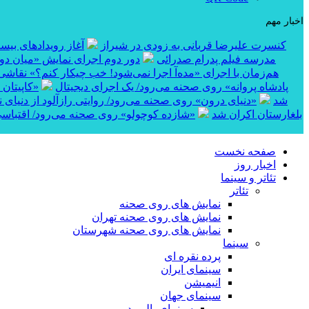
اخبار مهم
کنسرت علیرضا قربانی به زودی در شیراز
آغاز رویدادهای بی
مدرسه فیلم پدرام صدرائی
دور دوم اجرای نمایش «میان دو 
هم‌زمان با اجرای «مده‌آ اجرا نمی‌شود! خب چیکار کنم؟» نقاشی
پادشاه پروانه» روی صحنه می‌رود/ یک اجرای دیجیتال
«کاپیتان شماره ۱۰» در بخش مساب
شد
«دنیای درون» روی صحنه می‌رود/ روایتی رازآلود از دنیای 
کوتاه «خواژن» در جشنواره بین‌المللی RIFE بلغارستان اکران شد
«شازده کوچولو» روی صحنه می‌رود/ اقتباسی
صفحه نخست
اخبار روز
تئاتر و سینما
تئاتر
نمایش های روی صحنه
نمایش های روی صحنه تهران
نمایش های روی صحنه شهرستان
سینما
پرده نقره ای
سینمای ایران
انیمیشن
سینمای جهان
سینمای بالیوود