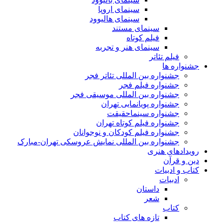
سینمای اروپا
سینمای هالیوود
سینمای مستند
فیلم کوتاه
سینمای هنر و تجربه
فیلم تئاتر
جشنواره ها
جشنواره بین المللی تئاتر فجر
جشنواره فیلم فجر
جشنواره بین المللی موسیقی فجر
جشنواره پویانمایی تهران
جشنواره سینماحقیقت
جشنواره فیلم کوتاه تهران
جشنواره فیلم کودکان و نوجوانان
جشنواره بین المللی نمایش عروسکی تهران-مبارک
رویدادهای هنری
دین و قرآن
کتاب و ادبیات
ادبیات
داستان
شعر
کتاب
تازه های کتاب