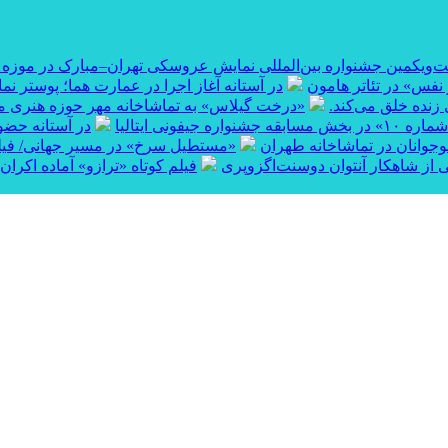
ست‌ویکمین جشنواره بین‌المللی نمایش عروسکی تهران–مبارک در موزه
نفس» در تئاتر هامون
در آستانه آغاز اجرا در عمارت هما؛ پوستر نم
 زنده خلق می‌کند.
«درخت گیلاس» به تماشاخانه مهر حوزه هنری می‌
قه جشنواره جیفونی ایتالیا
در آستانه حضور
نوجوانان در تماشاخانه طهران
«مستطیل سرخ» در مسیر جهانی/ فیلم ک
 از شاهکار آنتوان دوسنت‌اگزوپری
فیلم کوتاه «ترازو» آماده اکران