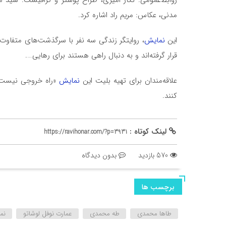
مدنی، عکاس: مریم راد اشاره کرد.
این
نمایش
، روایتگر زندگی سه نفر با سرگذشت‌های متفاوت 
قرار گرفته‌اند و به دنبال راهی هستند برای رهایی….
علاقه‌مندان برای تهیه بلیت این
نمایش
«راه خروجی نیست» م
کنند.
لینک کوتاه :
https://ravihonar.com/?p=3931
570 بازدید
بدون دیدگاه
برچسب ها
طاها محمدی
طه محمدی
عمارت نوفل لوشاتو
نم