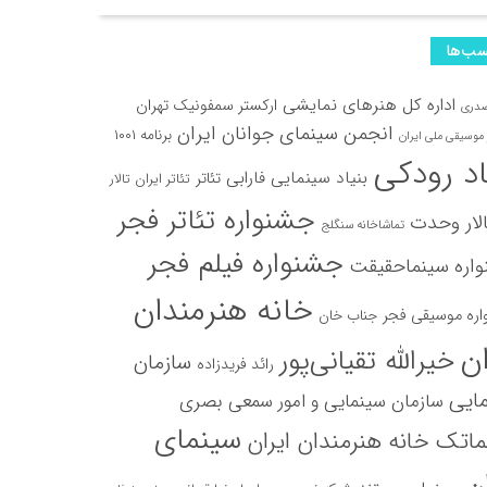
ب‌ها
اداره کل هنرهای نمایشی
ارکستر سمفونیک تهران
صدری
انجمن سینمای جوانان ایران
برنامه ۱۰۰۱
موسیقی ملی ایران
اد رودکی
بنیاد سینمایی فارابی
تئاتر
تئاتر ایران
تالار
جشنواره تئاتر فجر
لار وحدت
تماشاخانه سنگلج
جشنواره فیلم فجر
اره سینماحقیقت
خانه هنرمندان
ره موسیقی فجر
جناب خان
ان
خیرالله تقیانی‌پور
سازمان
رائد فریدزاده
ایی
سازمان سینمایی و امور سمعی بصری
سینمای
اتک خانه هنرمندان ایران
ان