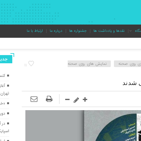
گاه
نقدها و یادداشت ها
جشنواره ها
درباره ما
ارتباط با ما
جديد
ی روی صحنه
نمایش های روی صحنه
11
کنس
 شدند
آغا
تهران–
«خال
دور
در آ
اسپای