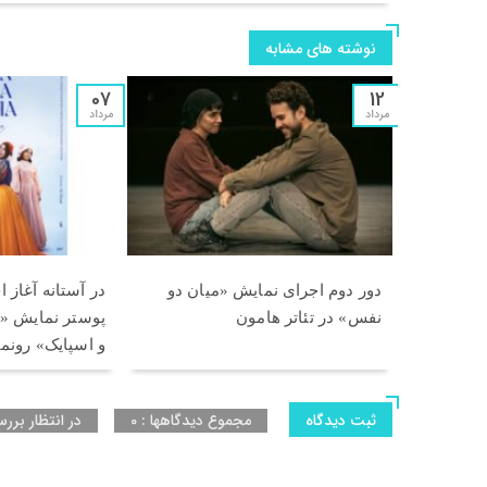
نوشته های مشابه
07
12
مرداد
مرداد
دور دوم اجرای نمایش «میان دو
در آستانه آغاز 
نفس» در تئاتر هامون
پوستر نمایش «وا
و اسپایک» رونم
ثبت دیدگاه
مجموع دیدگاهها : 0
در انتظار بررس