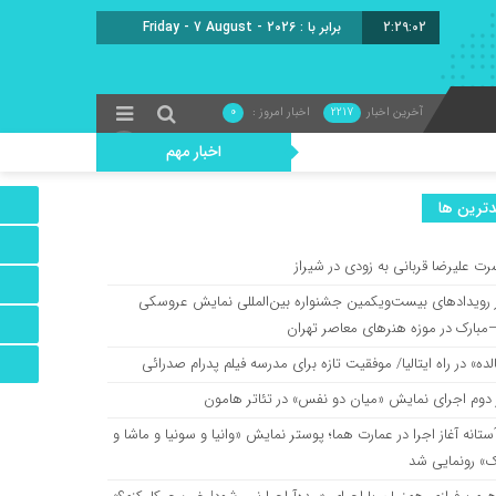
2:29:03
امروز : جمعه, ۱۶ مرداد , ۱۴۰۵
آخرین اخبار
2217
اخبار امروز :
0
اخبار مهم
ترين ها
رت علیرضا قربانی به زودی در شیراز
ز رویدادهای بیست‌ویکمین جشنواره بین‌المللی نمایش عروسکی
مبارک در موزه هنرهای معاصر تهران
ده» در راه ایتالیا/ موفقیت تازه برای مدرسه فیلم پدرام صدرائی
 دوم اجرای نمایش «میان دو نفس» در تئاتر هامون
ستانه آغاز اجرا در عمارت هما؛ پوستر نمایش «وانیا و سونیا و ماشا و
ک» رونمایی شد