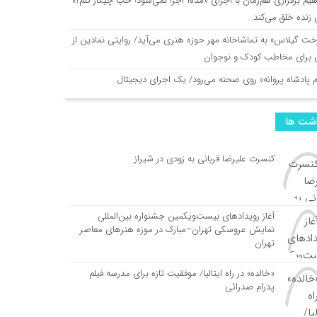
هیم برفرازی هم‌زمان با اجرای «مده‌آ اجرا نمی‌شود! خب چیکار کنم؟»
زنده خلق می‌کند.
خت گیلاس» به تماشاخانه مهر حوزه هنری می‌آید/ روایتی نمادین از
ی برای مخاطب کودک و نوجوان
م پادشاه پروانه» روی صحنه می‌رود/ یک اجرای دیجیتال
اشت ها
کنسرت علیرضا قربانی به زودی در شیراز
آغاز رویدادهای بیست‌ویکمین جشنواره بین‌المللی
نمایش عروسکی تهران–مبارک در موزه هنرهای معاصر
تهران
«خالده» در راه ایتالیا/ موفقیت تازه برای مدرسه فیلم
پدرام صدرائی