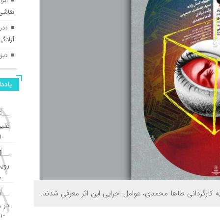
ابرا
نقاشی 
«در
آزادگ
«بز
یادد
 کارگردانی طاها محمدی، عوامل اجرایی این اثر معرفی شدند.