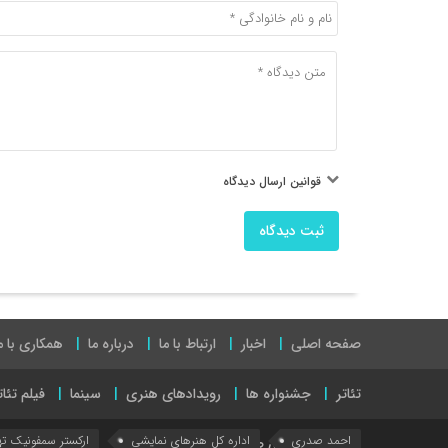
قوانین ارسال دیدگاه
ثبت دیدگاه
صفحه اصلی
اخبار
ارتباط با ما
درباره ما
همکاری با م
تئاتر
جشنواره ها
رویدادهای هنری
سینما
فیلم تئات
احمد صدری
اداره کل هنرهای نمایشی
ارکستر سمفونیک ته
نمایش های روی صحنه