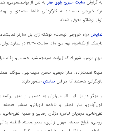
به گزارش
سایت خبری راوی هنر
به نقل از روابط‌عمومی، همز
«راه خروجی نیست» به کارگردانی طاها محمدی و تهیه‌کن
نوفل‌لوشاتو معرفی شدند.
نمایش
«راه خروجی نیست» نوشته ژان پل سارتر نمایشنامه
 شاهکار آنتوان دوسنت‌اگزوپری
تاجیک از یکشنبه، نهم دی ماه، ساعت ۲۱:۳۰ در عمارت‌نوفل‌لوشاتو روی صحنه خواهد رفت.
پسری که در خیابان به دنبال نان می‌گردد!
مریم مومن، شهرزاد کمال‌زاده، سیدجمشید حسینی، پگاه مر
ملیکا نعمت‌زاده، سارا نجفی، حسن سیف‌الهی‌، سوگند همت
بازیگرانی هستند که در این
نمایش
حضور دارند.
از دیگر عوامل این اثر می‌توان به دستیار و مدیر برنامه‌
کول‌آبادی، سارا نجفی و فاطمه کاویانی، منشی صحنه: فا
تقی‌خانی، مجریان لباس؛ مژگان رضایی و سمیه تقی‌خانی، ط
اروجی، طراح صحنه: مهران زاغری، مدیر صحنه: فاطمه بداغی
روابط‌عمومی: نگار امیری، طراح پوستر و گرافیست: سید 