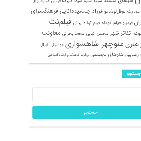
سینمای مستند
شبکه نسیم سیما
علیرضا قربانی
عمارت نوفل
فرهنگسرای
فرزاد جمشیددانایی
عمارت نوفل‌لوشاتو
فیلم‌نت
ران
فیلم کوتاه
فیلم کوتاه ایرانی
فیدیبو
معاونت
عه تئاتر شهر
محسن کیایی
محمد بحرانی
منوچهر شاهسواری
 هنری
موسیقی ایرانی
 رضایی
هنرهای تجسمی
وزارت فرهنگ و ارشاد اسلامی
جستجو