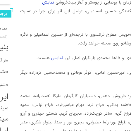
مان با رونمایی از پوستر و آغاز بلیت‌فروشی
نمایش
ندگی حسین اسماعیلی، عوامل این اثر برای اجرا در عمارت
برچس
احمد 
‌نویس مطرح فرانسوی با ترجمه‌ای از حسین اسماعیلی و فائزه
ارکستر 
بنی
ادی و طاها محمدی بازیگران اصلی این
نمایش
هستند.
تا
هنر
جشنو
ی، امیرحسین امانی، کوثر عرفانی و محمدحسین کرم‌زاده دیگر
جشنوا
ایر
ریز: داریوش ادهمی، دستیاران کارگردان ملیکا نعمت‌زاده، محمد
طمه بداغی، طراح فرم: بهرام عباسی‌فرد، طراح لباس: سمیه
سینم
راح گریم: ساغر کوچک‌زاده، مجریان گریم: هستی حیدری و آرزو
سینم
، طراح نور؛ رضا خضرایی، مجری نور و صدا: نیلوفر شکری، مدیر
ایر
مهدی موسوی، تیزر و موشن: جاوید علیپور (پن استدیو) و علی