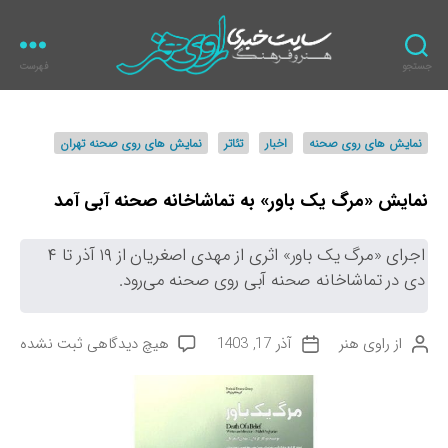
جستجو
فهرست
ر
ا
و
د
نمایش های روی صحنه
اخبار
تئاتر
نمایش های روی صحنه تهران
ی
س
ه
ت
ن
ه‌
نمایش «مرگ یک باور» به تماشاخانه صحنه آبی آمد
ر
ه
ا
اجرای «مرگ یک باور» اثری از مهدی اصغریان از ۱۹ آذر تا ۴
دی در تماشاخانه صحنه آبی روی صحنه می‌رود.
ب
از
راوی هنر
آذر 17, 1403
هیچ دیدگاهی
ثبت نشده
ن
ت
ر
و
ا
ا
ی
ر
ی
س
ی
ن
ن
خ