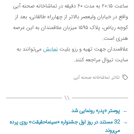
ساعت ۲۰:۱۵ به مدت ۶۰ دقیقه در تماشاخانه صحنه آبی
واقع در خیابان ولیعصر بالاتر از چهارراه طالقانی، بعد از
کوچه ریاض، پلاک ۱۵۹۵ میزبان علاقمندان به این عرصه
هنری است.
علاقمندان جهت تهیه و رزو بلیت
نمایش
می‌توانند به
سایت تیوال مراجعه کنند.
تئاتر
,
تماشاخانه صحنه آبی
ب
ر
چ
س
ب‌
←
پوستر «پدر» رونمایی شد
ه
ا
→
32 مستند در روز اول جشنواره «سینماحقیقت» روی پرده
می‌‎روند