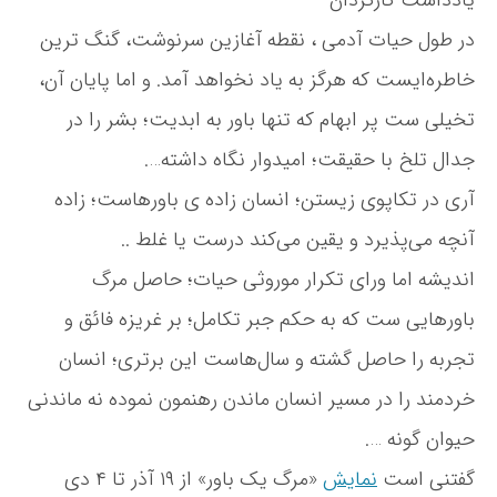
در طول حیات آدمی ، نقطه آغازین سرنوشت، گنگ ترین
خاطره‌ایست که هرگز به یاد نخواهد آمد. و اما پایان آن،
تخیلی ست پر ابهام که تنها باور به ابدیت؛ بشر را در
جدال تلخ با حقیقت؛ امیدوار نگاه داشته….
آری در تکاپوی زیستن؛ انسان زاده ی باورهاست؛ زاده
آنچه می‌پذیرد و یقین می‌کند درست یا غلط ..
اندیشه اما ورای تکرار موروثی حیات؛ حاصل مرگ
باورهایی ست که به حکم جبر تکامل؛ بر غریزه فائق و
تجربه را حاصل گشته و سال‌هاست این برتری؛ انسان
خردمند را در مسیر انسان ماندن رهنمون نموده نه ماندنی
حیوان گونه ….
گفتنی است
نمایش
«مرگ یک باور» از ۱۹ آذر تا ۴ دی