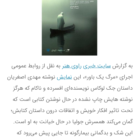
م
د
ن
ا
ه
و
ی
ن
ش
ش
و
ت
«
ش
ه
م
ت
ر
ه
گ
ی
ک
به گزارش
سایت خبری
راوی هنر
به نقل از روابط عمومی
ب
اجرای «مرگ یک باور»، این
نمایش
نوشته مهدی اصغریان
ا
و
داستان جک لوکاس نویسنده‌ای افسرده و ناکام که هرگز
ر
»
نوشته هایش چاپ نشده در حال نوشتن کتابی است که
ب
تحت تاثیر افکار خویش و اتفاقات درون داستان کتابش؛
ه
ت
گمان می‌کند همسرش جولیا در حال خیانت به او است.
م
ا
این شک و بدگمانی بیمارگونه تا جایی پیش می‌رود که
ش