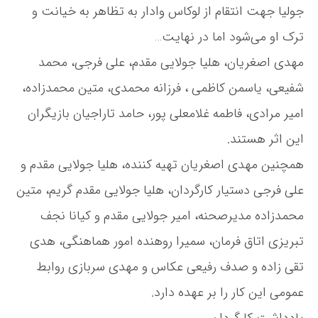
جولیا جهت انتقام از لوکاس وادار به تظاهر به خیانت و
ا
خ
ترک او می‌شود اما در نهایت…
ا
ن
مهدی اصغریان، هلیا جولایی مقدم، علی فرجی، محمد
ه
شفیعی، یاسمن کاظمی ، فرزانه محمدی، متین محمدزاده،
ص
ح
امیر مرادی، فاطمه غلامعلی پور، حامد تاراجیان بازیگران
ن
این اثر هستند.
ه
آ
همچنین مهدی اصغریان تهیه کننده، هلیا جولایی مقدم و
ب
ی
علی فرجی دستیار کارگردان، هلیا جولایی مقدم گریم، متین
آ
محمدزاده مدیرصحنه، امیر جولایی مقدم و کیانا نجف
م
د
تبریزی اتاق فرمان، سمیرا روهنده امور هماهنگی، هدی
تقی زاده و صدف رفیعی عکاس و مهدی سربازی روابط
عمومی این کار را بر عهده دارد.
یادداشت کارگردان