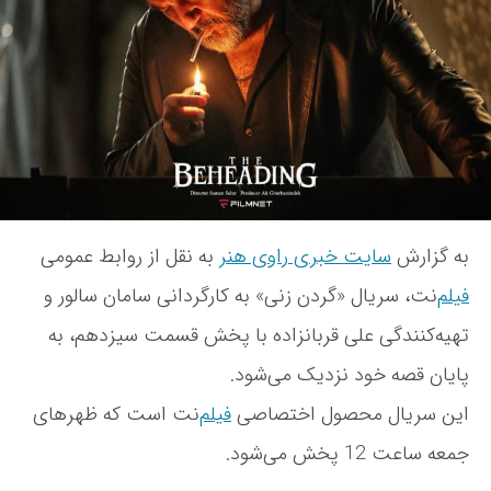
ی
ه
و
ا
ن
ش
ن
و
ت
«
ش
ه
گ
ت
ر
ه
د
ن
ز
ن
ی
به گزارش
سایت خبری راوی هنر
به نقل از روابط عمومی
»
ن
فیلم
‌نت، سریال «گردن زنی» به کارگردانی سامان سالور و
ز
تهیه‌کنندگی علی قربانزاده با پخش قسمت سیزدهم، به
د
ی
پایان قصه خود نزدیک می‌شود.
ک
این سریال محصول اختصاصی
فیلم
‌نت است که ظهرهای
ا
س
جمعه ساعت 12 پخش می‌شود.
ت