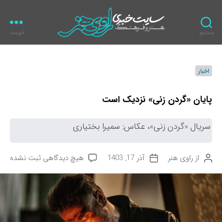
جستجو
فهرست
ر
ا
و
د
اخبار
ی
س
ه
ت
ن
ه‌
پایان «گردن زنی» نزدیک است
ر
ه
ا
سریال «گردن زنی»، عکاس: سمیرا بختیاری
ب
از
راوی هنر
آذر 17, 1403
هیچ دیدگاهی
ثبت نشده
ن
ت
ر
و
ا
ا
ی
ر
ی
س
ی
پ
ن
خ
ا
د
ن