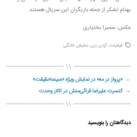
بهنام تشکر از جمله بازیگران این سریال هستند.
عکس: سمیرا بختیاری
فیلم‌نت
,
گردن زنی
,
نمایش خانگی
ب
ر
چ
س
ب‌
←
«پرواز در مه» در نمایش ویژه «سینماحقیقت»
ه
ا
→
کنسرت علیرضا قرائی‌منش در تالار وحدت
دیدگاهتان را بنویسید