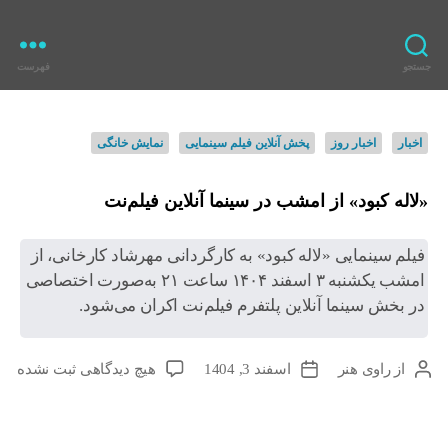
جستجو
فهرست
ر
ا
و
د
اخبار
اخبار روز
پخش آنلاین فیلم سینمایی
نمایش خانگی
ی
س
ه
ت
ن
ه‌
«لاله کبود» از امشب در سینما آنلاین فیلم‌نت
ر
ه
ا
فیلم سینمایی «لاله کبود» به کارگردانی مهرشاد کارخانی، از
امشب یکشنبه ۳ اسفند ۱۴۰۴ ساعت ۲۱ به‌صورت اختصاصی
در بخش سینما آنلاین پلتفرم فیلم‌نت اکران می‌شود.
ب
از
راوی هنر
اسفند 3, 1404
هیچ دیدگاهی
ثبت نشده
ن
ت
ر
و
ا
ا
ی
ر
ی
س
ی