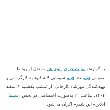
«
ن
خ
ل
د
ن
ا
ه
و
ل
ن
ش
ه
و
ت
ک
ش
ه
ب
ت
و
ه
د
»
ا
ز
ا
به گزارش
سایت خبری
راوی هنر
به نقل از روابط
م
عمومی
فیلم
‌نت،
فیلم
سینمایی لاله کبود به کارگردانی و
ش
ب
تهیه‌کنندگی مهرشاد کارخانی، از امشب یکشنبه ۳ اسفند
د
ر
۱۴۰۴، ساعت ۲۱ به‌صورت اختصاصی در بخش «
سینما
س
آنلاین» این پلتفرم اکران می‌شود.
ی