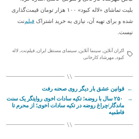
بلیت تماشای «لاله کبود» ۱۰۰ هزار تومان قیمت‌گذاری
شده و برای تهیه آن، نیازی به خرید اشتراک
فیلم
‌نت
نیست.
اکران آنلاین
,
سینما آنلاین
,
سینمای مستقل ایران
,
فیلم‌نت
,
لاله
ب
کبود
,
مهرشاد کارخانی
ر
چ
س
ب‌
←
قوانین عشق بار دیگر روی صحنه رفت
ه
ا
→
۲۵۰ سال با روضه؛ تکیه سادات اخوی روایتگر یک سنت
ماندگار/چراغ روضه در تکیه سادات اخوی؛ از محرم تا
فاطمیه