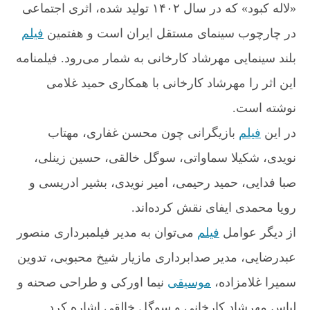
ن
«لاله کبود» که در سال ۱۴۰۲ تولید شده، اثری اجتماعی
م
ا
در چارچوب سینمای مستقل ایران است و هفتمین
فیلم
آ
بلند سینمایی مهرشاد کارخانی به شمار می‌رود. فیلمنامه
ن
ل
این اثر را مهرشاد کارخانی با همکاری حمید غلامی
ا
ی
نوشته است.
ن
در این
فیلم
بازیگرانی چون محسن غفاری، مهتاب
ف
ی
نویدی، شکیلا سماواتی، سوگل خالقی، حسین زینلی،
ل
صبا فدایی، حمید رحیمی، امیر نویدی، بشیر ادریسی و
م‌
ن
رویا محمدی ایفای نقش کرده‌اند.
ت
از دیگر عوامل
فیلم
می‌توان به مدیر فیلمبرداری منصور
عبدرضایی، مدیر صدابرداری مازیار شیخ محبوبی، تدوین
سمیرا غلامزاده،
موسیقی
نیما اورکی و طراحی صحنه و
لباس مهرشاد کارخانی و سوگل خالقی اشاره کرد.