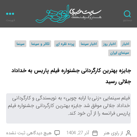
جستجو
فهرست
ر
ا
و
د
اخبار
اخبار روز
اخبار سینما
پرده نقره ای
تئاتر و سینما
سینما
ی
س
ه
سینمای ایران
ت
ن
ه‌
ر
ه
جایزه بهترین کارگردانی جشنواره فیلم پاریس به خداداد
ا
جلالی رسید
فیلم سینمایی «زنی با ارابه چوبی» به نویسندگی و کارگردانی
خداداد جلالی موفق شد جایزه بهترین کارگردانی جشنواره فیلم
پاریس فرانسه را از آن خود کند.
ب
از
راوی هنر
آذر 27, 1404
هیچ دیدگاهی
ثبت نشده
ن
ت