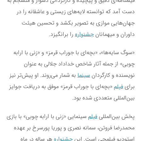
فیلمنامه‌ای دقیق و پیچیده و کارگردانی دشوار و منسجم به
خ
دست آمد که توانسته لایه‌های زیستی و عاشقانه را در
د
ا
جهان‌هایی موازی به تصویر بکشد و تحسین هیئت
د
ا
داوران و میهمانان
جشنواره
را برانگیزد.
د
ج
«سوگ سایه‌ها»، «بچه‌ای با جوراب قرمز» و «زنی با ارابه
ل
ا
چوبی» از جمله آثار شاخص خداداد جلالی به عنوان
ل
ی
نویسنده و کارگردان
سینما
به شمار می‌روند. او پیش‌تر نیز
ر
برای
فیلم
«بچه‌ای با جوراب قرمز» موفق به دریافت جوایز
س
ی
بین‌المللی متعددی شده بود.
د
پخش بین‌المللی
فیلم
سینمایی «زنی با ارابه چوبی» با بازی
محمدرضا فروتن، سمانه نصری و پوریا پورسرخ بر عهده
استودیو فیلمچی است. این
جشنواره
هر ساله در ماه