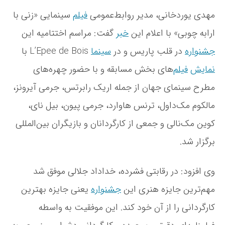
ن
مهدی یوردخانی، مدیر روابط‌عمومی
فیلم
سینمایی «زنی با
ی
ارابه چوبی» با اعلام این
خبر
گفت: مراسم اختتامیه این
ج
ش
جشنواره
در قلب پاریس و در
سینما
L’Epee de Bois با
ن
و
نمایش
فیلم
‌های بخش مسابقه و با حضور چهره‌های
ا
مطرح سینمای جهان از جمله اریک رابرتس، جرمی آیرونز،
ر
ه
مالکوم مک‌داول، ترنس هاوارد، جرمی پیون، بیل نای،
ف
ی
کوین مک‌نالی و جمعی از کارگردانان و بازیگران بین‌المللی
ل
برگزار شد.
م
پ
ا
وی افزود: در رقابتی فشرده، خداداد جلالی موفق شد
ر
ی
مهم‌ترین جایزه هنری این
جشنواره
یعنی جایزه بهترین
س
کارگردانی را از آن خود کند. این موفقیت به واسطه
ب
ه