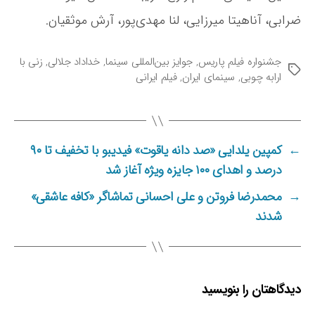
ضرابی، آناهیتا میرزایی، لنا مهدی‌پور، آرش موثقیان.
جشنواره فیلم پاریس
,
جوایز بین‌المللی سینما
,
خداداد جلالی
,
زنی با
ب
ارابه چوبی
,
سینمای ایران
,
فیلم ایرانی
ر
چ
س
ب‌
ه
←
کمپین یلدایی «صد دانه یاقوت» فیدیبو با تخفیف تا ۹۰
ا
درصد و اهدای ۱۰۰ جایزه ویژه آغاز شد
→
محمدرضا فروتن و علی احسانی تماشاگر «کافه عاشقی»
شدند
دیدگاهتان را بنویسید