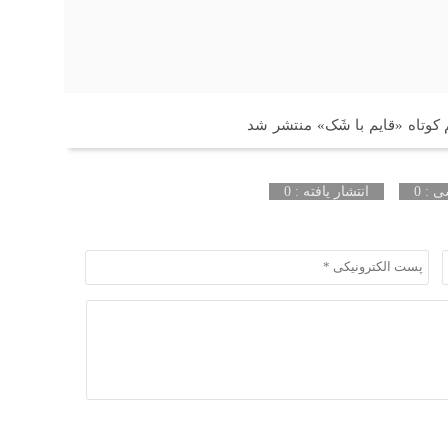
 کوتاه «قایم با شَک» منتشر شد
 : 0
انتشار یافته : 0