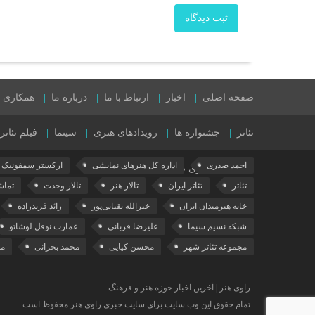
ثبت دیدگاه
صفحه اصلی
اخبار
ارتباط با ما
درباره ما
همکاری با
تئاتر
جشنواره ها
رویدادهای هنری
سینما
فیلم تئاتر
احمد صدری
اداره کل هنرهای نمایشی
ارکستر سمفونیک ت
نمایش های روی صحنه
تئاتر
تئاتر ایران
تالار هنر
تالار وحدت
تماش
خانه هنرمندان ایران
خیرالله تقیانی‌پور
رائد فریدزاده
شبکه نسیم سیما
علیرضا قربانی
عمارت نوفل لوشاتو
مجموعه تئاتر شهر
محسن کیایی
محمد بحرانی
مع
راوی هنر | آخرین اخبار حوزه هنر و فرهنگ
تمام حقوق این وب سایت برای سایت خبری راوی هنر محفوظ است.