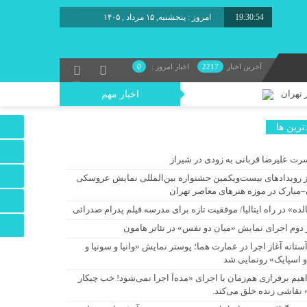
19:30:55
امروز : پنجشنبه, ۱۵ مرداد , ۱۴۰۵
برابر با : Thursday - 6 August - 2026
آخرین اخبار
2217
اخبار امروز :
0
 تهران
اخبار مهم
ترين ها
رت علیرضا قربانی به زودی در شیراز
ز رویدادهای بیست‌ویکمین جشنواره بین‌المللی نمایش عروسکی
د/ یک اجرای دیجیتال
–مبارک در موزه هنرهای معاصر تهران
 شد
لده» در راه ایتالیا/ موفقیت تازه برای مدرسه فیلم پدرام صدرائی
 دوم اجرای نمایش «میان دو نفس» در تئاتر هامون
آستانه آغاز اجرا در عمارت هما؛ پوستر نمایش «وانیا و سونیا و
و اسپایک» رونمایی شد
ه دنبال نان می‌گردد!
اهیم برفرازی هم‌زمان با اجرای «مده‌آ اجرا نمی‌شود! خب چیکار
 نقاشی زنده خلق می‌کند.