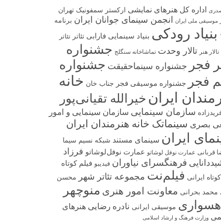
اداره کل هنرهای نمایشی
ارکستر سمفونیک تهران
صدری
انجمن سینمای جوانان ایران
برنامه
 موسیقی ملی ایران
بنیاد رودکی
بنیاد سینمایی فارابی
تئاتر
تئاتر
جشنواره
تالار وحدت
تالار هنر
تماشاخانه سنگلج
تر فجر
جشنواره
جشنواره سینماحقیقت
خانه
م فجر
جشنواره موسیقی فجر
جناب خان
مندان ایران
خیرالله تقیانی‌پور
سازمان سینمایی
سازمان سینمایی و امور
فریدزاده
سینماتک خانه هنرمندان ایران
ی بصری
مای ایران
سینمای مستند
شبکه نسیم سیما
فرزاد
عمارت نوفل‌لوشاتو
ا قربانی
عمارت نوفل لوشاتو
فرهنگسرای نیاوران
ددانایی
فیلم کوتاه
فیدیبو
فیلم‌نت
مجموعه تئاتر شهر
وتاه ایرانی
محسن
منوچهر
معاونت امور هنری
محمد بحرانی
هسواری
نادره رضایی
هنرهای
موسیقی ایرانی
می
وزارت فرهنگ و ارشاد اسلامی