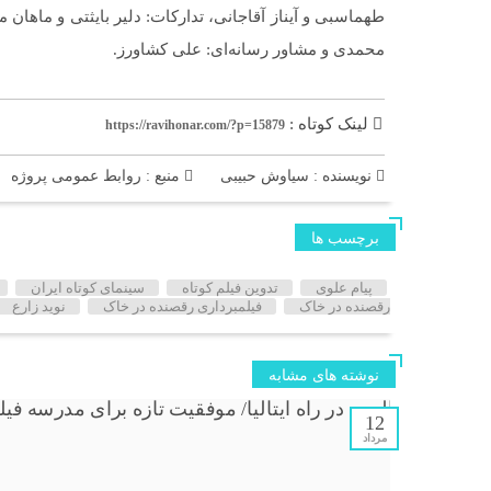
طهماسبی و آیناز آقاجانی، تدارکات: دلیر بایثتی و ماهان
محمدی و مشاور رسانه‌ای: علی کشاورز.
لینک کوتاه :
https://ravihonar.com/?p=15879
نویسنده : سیاوش حبیبی
منبع : روابط عمومی پروژه
برچسب ها
پیام علوی
تدوین فیلم کوتاه
سینمای کوتاه ایران
رقصنده در خاک
فیلمبرداری رقصنده در خاک
نوید زارع
نوشته های مشابه
12
مرداد