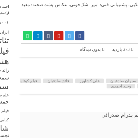
 ملایی، پشتیبانی فنی: امیر اشک‌خونی، عکاس پشت‌صحنه: معید
احمد 
ارکستر
۱۰۰۱
ایران
تئا
فیل
273 بازدید
بدون دیدگاه
هنر
رائد 
سمع
سیوان صادقیان
علی کشاورز
فاتح صادقیان
فیلم کوتاه
سین
وحید احمدی
علیرض
جمشی
فیلم ک
کیایی
شا
تجس