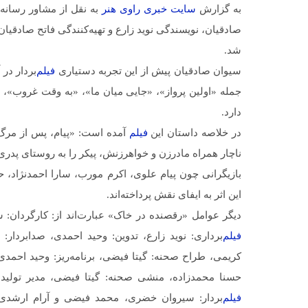
به گزارش
سایت خبری
راوی هنر
به نقل از مشاور رسانه‌
صادقیان، نویسندگی نوید زارع و تهیه‌کنندگی فاتح صادقیا
شد.
سیوان صادقیان پیش از این تجربه دستیاری
فیلم
‌بردار د
دارد.
در خلاصه داستان این
فیلم
آمده است: «پیام، پس از مرگ 
ناچار همراه مادرزن و خواهرزنش، پیکر را به روستای پدری
بازیگرانی چون پیام علوی، اکرم مورب، سارا احمدنژاد، ح
این اثر به ایفای نقش پرداخته‌اند.
دیگر عوامل «رقصنده در خاک» عبارت‌اند از: کارگردان: س
فیلم
‌برداری: نوید زارع، تدوین: وحید احمدی، صدابردار
کریمی، طراح صحنه: گیتا فیضی، برنامه‌ریز: وحید احمدی،
حسنا محمدزاده، منشی صحنه: گیتا فیضی، مدیر تولید: ک
فیلم
‌بردار: سیروان خضری، محمد فیضی و آرام ارشدی، 