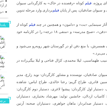
«در
ای پروژه،
فیلم
کوتاه «رقصنده در خاک» به کارگردانی سیوان
از آز
ن و سیوان صادقیان، پس از پایان
فیلم
‌برداری وارد مرحله تدوین
«بز
ر آثار سینمایی «بت» و «دامون» و همچنین در چند
فیلم
کوتاه از
یادد
جمله «اولین پرواز»، «جایی میان ما»، «به وقت غروب»، «دفن»، «صبح مدرسه» و «منفی ۱۸ درجه» را در کارنامه خود
همسرش، با منع دفن او در گورستان شهر روبه‌رو می‌شود و
 می‌برد.»
بیب طهماسبی، لیلا محمدی، کژال فتاحی و لیلا بیگی‌زاده در
یوان صادقیان، نویسنده و مشاور کارگردان: نوید زارع، مدیر
: مبین قادری، طراح گریم: رعنا خالدی، طراح لباس: شاهده
 دستیار اول کارگردان: پیشوا لاغری، دستیار دوم کارگردان:
امیاب اردلان، جانشین تولید: مهرشاد بختیاری، دستیاران
برچس
دستیار صدابردار: ماهان جواهری، دستیاران صحنه: آرتین