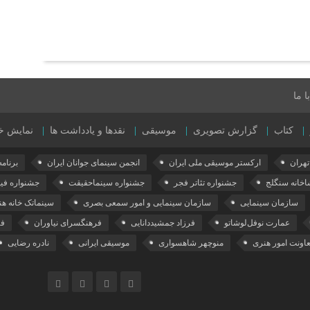
 ما
کتاب
گزارش تصویری
موسیقی
نقدها و یادداشت ها
نمایش خ
هران
ارکستر موسیقی ملی ایران
انجمن سینمای جوانان ایران
برنامه ۰۱
اخانه سنگلج
جشنواره تئاتر فجر
جشنواره سینماحقیقت
جشنواره فی
سازمان سینمایی
سازمان سینمایی و امور سمعی بصری
سینماتک خانه هن
عمارت نوفل‌لوشاتو
فرزاد جمشیددانایی
فرهنگسرای نیاوران
فی
اونت امور هنری
منوچهر شاهسواری
موسیقی ایرانی
نادره رضایی