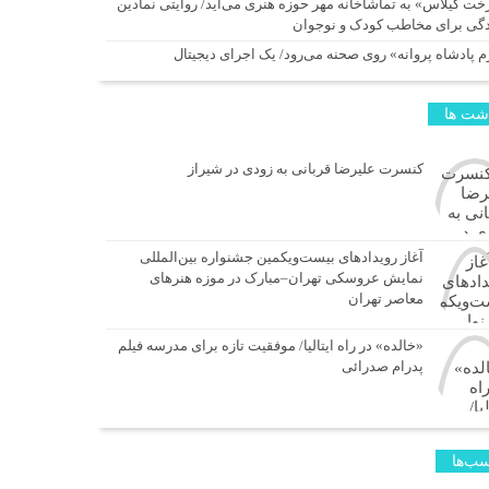
خت گیلاس» به تماشاخانه مهر حوزه هنری می‌آید/ روایتی نمادین
ادگی برای مخاطب کودک و نوجوان
م پادشاه پروانه» روی صحنه می‌رود/ یک اجرای دیجیتال
اشت ها
کنسرت علیرضا قربانی به زودی در شیراز
آغاز رویدادهای بیست‌ویکمین جشنواره بین‌المللی
نمایش عروسکی تهران–مبارک در موزه هنرهای
معاصر تهران
«خالده» در راه ایتالیا/ موفقیت تازه برای مدرسه فیلم
پدرام صدرائی
ب‌ها