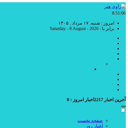
8:51:07
امروز : شنبه, ۱۷ مرداد , ۱۴۰۵
برابر با : Saturday - 8 August - 2026
صفحه نخست
اخبار روز
تئاتر و سینما
گزارش تصویری
نمایشگاه
نمایشگاه هنرهای تجسمی راوی هنر
نمایشگاه راوی سپندارمذ
نقدها و یادداشت ها
جشنواره ها
درباره ما
ارتباط با ما
آخرین اخبار
2217
اخبار امروز :
0
صفحه نخست
اخبار روز