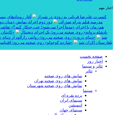
اخبار مهم
کنسرت علیرضا قربانی به زودی در شیراز
آغاز رویدادهای بی
مدرسه فیلم پدرام صدرائی
دور دوم اجرای نمایش «میان دو 
هم‌زمان با اجرای «مده‌آ اجرا نمی‌شود! خب چیکار کنم؟» نقاشی
پادشاه پروانه» روی صحنه می‌رود/ یک اجرای دیجیتال
«کاپیتان شماره ۱۰» در بخش مساب
شد
«دنیای درون» روی صحنه می‌رود/ روایتی رازآلود از دنیای 
کوتاه «خواژن» در جشنواره بین‌المللی RIFE بلغارستان اکران شد
«شازده کوچولو» روی صحنه می‌رود/ اقتباسی
صفحه نخست
اخبار روز
تئاتر و سینما
تئاتر
نمایش های روی صحنه
نمایش های روی صحنه تهران
نمایش های روی صحنه شهرستان
سینما
پرده نقره ای
سینمای ایران
انیمیشن
سینمای جهان
سینمای بالیوود