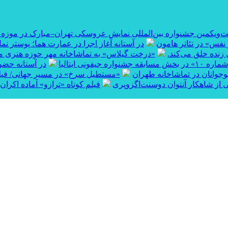
ست‌ویکمین جشنواره بین‌المللی نمایش عروسکی تهران–مبارک در موزه
نفس» در تئاتر هامون
در آستانه آغاز اجرا در عمارت هما؛ پوستر نم
 زنده خلق می‌کند.
«درخت گیلاس» به تماشاخانه مهر حوزه هنری می‌
قه جشنواره جیفونی ایتالیا
در آستانه حضور
نوجوانان در تماشاخانه طهران
«مستطیل سرخ» در مسیر جهانی/ فیلم ک
 از شاهکار آنتوان دوسنت‌اگزوپری
فیلم کوتاه «ترازو» آماده اکران