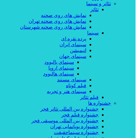
تئاتر و سینما
تئاتر
نمایش های روی صحنه
نمایش های روی صحنه تهران
نمایش های روی صحنه شهرستان
سینما
پرده نقره ای
سینمای ایران
انیمیشن
سینمای جهان
سینمای بالیوود
سینمای اروپا
سینمای هالیوود
سینمای مستند
فیلم کوتاه
سینمای هنر و تجربه
فیلم تئاتر
جشنواره ها
جشنواره بین المللی تئاتر فجر
جشنواره فیلم فجر
جشنواره بین المللی موسیقی فجر
جشنواره پویانمایی تهران
جشنواره سینماحقیقت