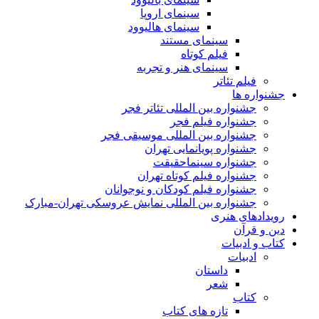
سینمای اروپا
سینمای هالیوود
سینمای مستند
فیلم کوتاه
سینمای هنر و تجربه
فیلم تئاتر
جشنواره ها
جشنواره بین المللی تئاتر فجر
جشنواره فیلم فجر
جشنواره بین المللی موسیقی فجر
جشنواره پویانمایی تهران
جشنواره سینماحقیقت
جشنواره فیلم کوتاه تهران
جشنواره فیلم کودکان و نوجوانان
جشنواره بین المللی نمایش عروسکی تهران-مبارک
رویدادهای هنری
دین و قرآن
کتاب و ادبیات
ادبیات
داستان
شعر
کتاب
تازه های کتاب