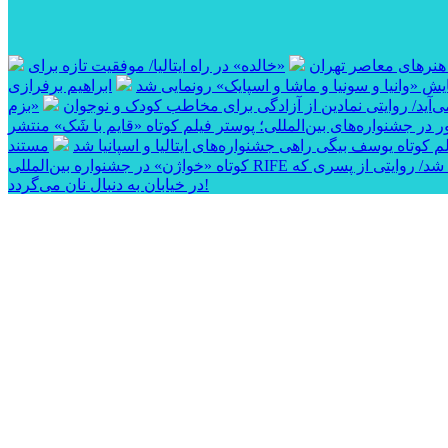
 هنرهای معاصر تهران
«خالده» در راه ایتالیا/ موفقیت تازه برای
ایش «وانیا و سونیا و ماشا و اسپایک» رونمایی شد
ابراهیم برفرازی
آید/ روایتی نمادین از آزادگی برای مخاطب کودک و نوجوان
«بزم
 در جشنواره‌های بین‌المللی؛ پوستر فیلم کوتاه «قایم با شَک» منتشر
وتاه یوسف بیگی راهی جشنواره‌های ایتالیا و اسپانیا شد
مستند
 شد/ روایتی از پسری که
در خیابان به دنبال نان می‌گردد!