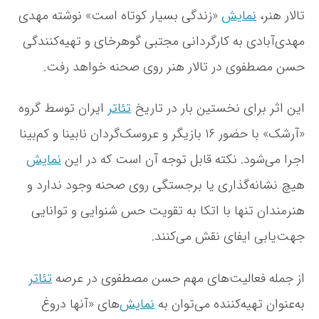
ن
تالار هنر،
نمایش
«زندگی بسیار کوتاه است» نوشته مهدی
ا
ب
مهدی‌آبادی به کارگردانی مجتبی گوهرخای و تهیه‌کنندگی
ی
ن
حسن مصطفوی در تالار هنر روی صحنه خواهد رفت.
ا
د
این اثر برای نخستین بار در تاریخ
تئاتر
ایران توسط گروه
ر
ت
«آرشک» با حضور ۱۶ بازیگر و عروسک‌گردان نابینا و کم‌بینا
ا
اجرا می‌شود. نکته قابل توجه آن است که در این
نمایش
ل
ا
هیچ نشانه‌گذاری یا برجستگی روی صحنه وجود ندارد و
ر
ه
هنرمندان تنها با اتکا به تقویت حس شنوایی و توانایی
ن
جهت‌یابی ایفای نقش می‌کنند.
ر
؛
ح
از جمله فعالیت‌های مهم حسن مصطفوی در عرصه
تئاتر
س
ن
به‌عنوان تهیه‌کننده می‌توان به
نمایش
‌های «آنها دروغ
م