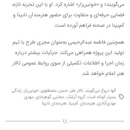
می‌گویند» و «خونین‌زار» اشاره کرد. او با این تجربه تازه،
ص
ط
فضایی حرفه‌ای و متفاوت برای حضور هنرمندان نابینا و
ف
و
کم‌بینا در صحنه فراهم آورده است.
ی
ت
همچنین فاطمه عبدالرحیمی به‌عنوان مجری طرح با تیم
ه
ی
تولید این پروژه همراهی می‌کند. جزئیات بیشتر درباره
ه‌
ک
زمان اجرا و اطلاعات تکمیلی از سوی روابط عمومی تالار
ن
هنر اعلام خواهد شد.
ن
د
ه
آنها دروغ می‌گویند
,
تالار هنر
,
حسن مصطفوی
,
خونین‌زار
,
زندگی
«
بسیار کوتاه است
,
گروه آرشک
,
مجتبی گوهرخای
,
مهدی
ب
ز
مهدی‌آبادی
,
هنرمندان کم‌بینا
,
هنرمندان نابینا
ر
ن
چ
د
س
گ
ب‌
ی
ه