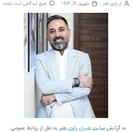
ب
از
راوی هنر
شهریور 26, 1404
هیچ دیدگاهی
ثبت نشده
ن
ت
ر
و
ا
ا
ی
ر
ی
س
ی
ن
ن
خ
م
د
ن
ا
ه
و
ی
ن
ش
ش
و
ت
ی
ش
ه
ا
ت
ز
ه
ه
ن
ر
م
ن
د
ا
ن
به گزارش
سایت خبری
راوی هنر
به نقل از روابط عمومی