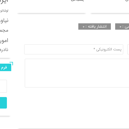
لوشاتو
نیاو
ی : 0
انتشار یافته : 0
مجمو
امور
نادره
فرم 