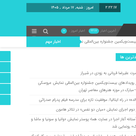
2:22:18
امروز : شنبه, ۱۷ مرداد , ۱۴۰۵
آخرین اخبار
2217
اخبار امروز :
0
اخبار مهم
کمین جشنواره بین‌المللی نمایش عروسکی تهران–مبارک در موزه هنرهای معاصر تهران
ترين ها
رت علیرضا قربانی به زودی در شیراز
ز رویدادهای بیست‌ویکمین جشنواره بین‌المللی نمایش عروسکی
مبارک در موزه هنرهای معاصر تهران
ده» در راه ایتالیا/ موفقیت تازه برای مدرسه فیلم پدرام صدرائی
 دوم اجرای نمایش «میان دو نفس» در تئاتر هامون
ستانه آغاز اجرا در عمارت هما؛ پوستر نمایش «وانیا و سونیا و ماشا و
ک» رونمایی شد