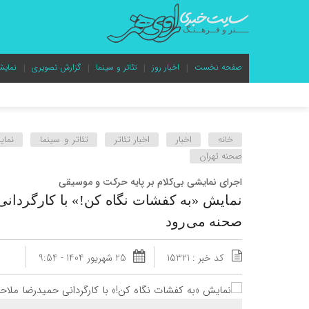
صفحه نخست
اخبار روز
تئاتر و سینما
گزارش تصویری
نمایش
خانه
اخبار
اخبار تئاتر
تئاتر و سینما
نما
صحنه تهران
اجرای نمایشی بی‌کلام بر پایه حرکت و موسیقی
نمایش «به کفشات نگاه کن!» با کارگردانی
صحنه می‌رود
کد خبر : 15321
25 شهریور 1404 - 9:54