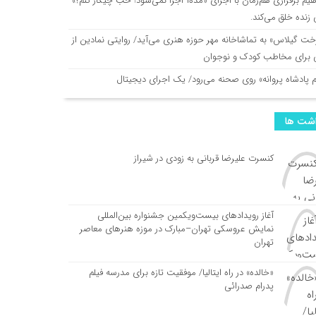
هیم برفرازی هم‌زمان با اجرای «مده‌آ اجرا نمی‌شود! خب چیکار کنم؟»
زنده خلق می‌کند.
خت گیلاس» به تماشاخانه مهر حوزه هنری می‌آید/ روایتی نمادین از
ی برای مخاطب کودک و نوجوان
م پادشاه پروانه» روی صحنه می‌رود/ یک اجرای دیجیتال
اشت ها
کنسرت علیرضا قربانی به زودی در شیراز
آغاز رویدادهای بیست‌ویکمین جشنواره بین‌المللی
نمایش عروسکی تهران–مبارک در موزه هنرهای معاصر
تهران
«خالده» در راه ایتالیا/ موفقیت تازه برای مدرسه فیلم
پدرام صدرائی