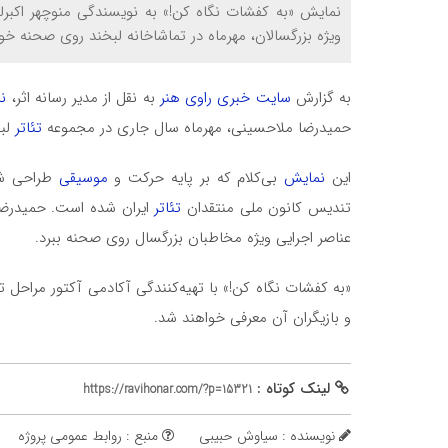
نمایش «به کفشات نگاه کن!» به نویسندگی منوچهر اکبرلو 
ویژه بزرگسالان، مهرماه در تماشاخانه لبخند روی صحنه خو
به گزارش
سایت خبری راوی هنر
به نقل از مدیر رسانه اثر،
ن
حمیدرضا ملاحسینی، مهرماه سال جاری در مجموعه
تئاتر
لبخ
این
نمایش
بی‌کلام که بر پایه حرکت و
موسیقی
طراحی شده
تندیس کانون ملی منتقدان
تئاتر
ایران شده است. حمیدرضا م
عناصر اجرایی ویژه مخاطبان بزرگسال روی صحنه ببرد.
«به کفشات نگاه کن!» با تهیه‌کنندگی آکادمی آکتور مراحل
و بازیگران آن معرفی خواهند شد.
لینک کوتاه :
https://ravihonar.com/?p=15321
نویسنده : سیاوش حبیبی
منبع : روابط عمومی پروژه