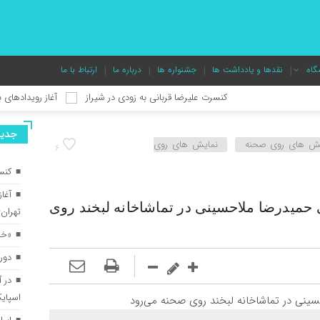
گاه
نقدها و یادداشت ها
جشنواره ها
درباره ما
ارتباط با ما
کنسرت علیرضا قربانی به زودی در شیراز
آغاز رویدادهای بیست‌وی
جديد
یش های روی صحنه
نمایش های روی
6
کنس
آغا
 حمیدرضا ملاحسینی در تماشاخانه لبخند روی
تهران–
«خال
دور
در آ
اسپای