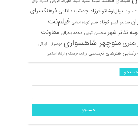
سینمای مستند
شبکه نسیم سیما
علیرضا قربانی
عمارت نوفل
فرهنگسرای
فرزاد جمشیددانایی
عمارت نوفل‌لوشاتو
فیلم‌نت
ران
فیلم کوتاه
فیلم کوتاه ایرانی
فیدیبو
معاونت
عه تئاتر شهر
محسن کیایی
محمد بحرانی
منوچهر شاهسواری
 هنری
موسیقی ایرانی
 رضایی
هنرهای تجسمی
وزارت فرهنگ و ارشاد اسلامی
جستجو