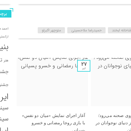
برچس
احمد 
شاخانه لبخند
حمیدرضا ملاحسینی
منوچهر اکبرلو
ارکستر 
بنی
تا
هنر
27
تیر
جشنو
جشنوا
ایر
سینم
وی صحنه می‌رود/
آغاز اجرای نمایش «میان دو نفس»
سینم
ز دنیای نوجوانان در
با بازی روجا رمضانی و خسرو
ایر
ن
پسیانی