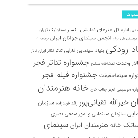
ب‌ها
اداره کل هنرهای نمایشی
ارکستر سمفونیک تهران
صدری
انجمن سینمای جوانان ایران
برنامه ۱۰۰۱
موسیقی ملی ایران
اد رودکی
بنیاد سینمایی فارابی
تئاتر
تئاتر ایران
تالار
جشنواره تئاتر فجر
لار وحدت
تماشاخانه سنگلج
جشنواره فیلم فجر
اره سینماحقیقت
خانه هنرمندان
ره موسیقی فجر
جناب خان
ان
خیرالله تقیانی‌پور
سازمان
رائد فریدزاده
ایی
سازمان سینمایی و امور سمعی بصری
سینمای
اتک خانه هنرمندان ایران
ان