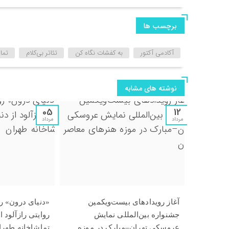
برچسب ها
آکادمی آکتور
به کفشات نگاه کن
تئاتر بی‌کلام
تما
نوشته های مشابه
05
12
مرداد
مرداد
آغاز رویدادهای بیست‌ویکمین
«دنیای درون» ر
جشنواره بین‌المللی نمایش
روایتی رازآلود ا
عروسکی تهران–مبارک در موزه
تماشاخانه طهرا