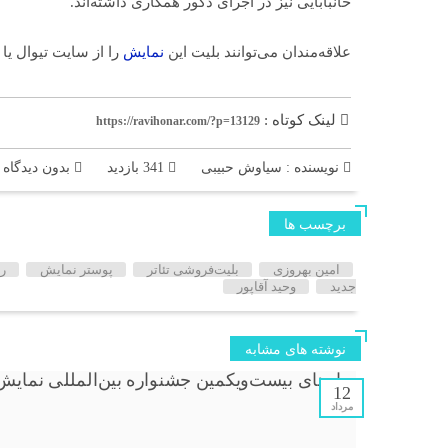
خانبابایی نیز در اجرای دکور همکاری داشته‌اند.
علاقه‌مندان می‌توانند بلیت این
نمایش
را از سایت تیوال یا
لینک کوتاه :
https://ravihonar.com/?p=13129
نویسنده : سیاوش حبیبی
341 بازدید
بدون دیدگاه
برچسب ها
امین بهروزی
بلیت‌فروشی تئاتر
پوستر نمایش
رو
جدید
وحید آقاپور
نوشته های مشابه
12
مرداد