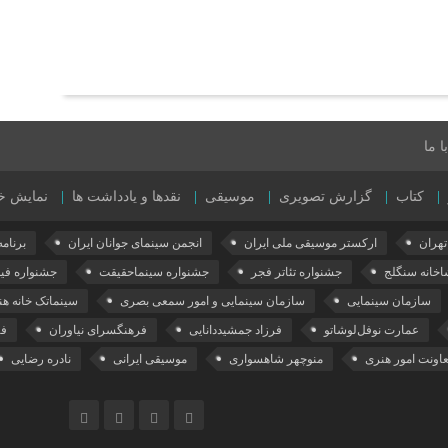
 ما
کتاب
گزارش تصویری
موسیقی
نقدها و یادداشت ها
نمایش خ
هران
ارکستر موسیقی ملی ایران
انجمن سینمای جوانان ایران
برنامه ۰۱
اخانه سنگلج
جشنواره تئاتر فجر
جشنواره سینماحقیقت
جشنواره فی
سازمان سینمایی
سازمان سینمایی و امور سمعی بصری
سینماتک خانه هن
عمارت نوفل‌لوشاتو
فرزاد جمشیددانایی
فرهنگسرای نیاوران
فی
اونت امور هنری
منوچهر شاهسواری
موسیقی ایرانی
نادره رضایی