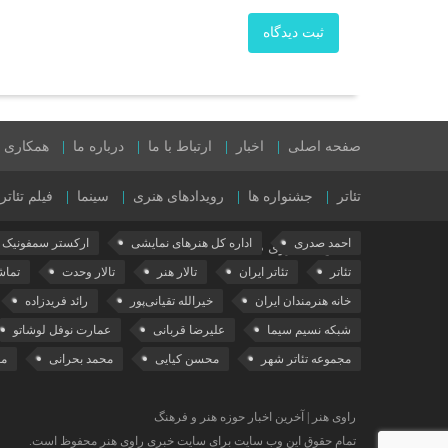
ثبت دیدگاه
صفحه اصلی
اخبار
ارتباط با ما
درباره ما
همکاری با
تئاتر
جشنواره ها
رویدادهای هنری
سینما
فیلم تئاتر
احمد صدری
اداره کل هنرهای نمایشی
ارکستر سمفونیک ت
نمایش های روی صحنه
تئاتر
تئاتر ایران
تالار هنر
تالار وحدت
تماش
خانه هنرمندان ایران
خیرالله تقیانی‌پور
رائد فریدزاده
شبکه نسیم سیما
علیرضا قربانی
عمارت نوفل لوشاتو
مجموعه تئاتر شهر
محسن کیایی
محمد بحرانی
مع
راوی هنر | آخرین اخبار حوزه هنر و فرهنگ
تمام حقوق این وب سایت برای سایت خبری راوی هنر محفوظ است.