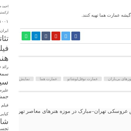
احمد 
ارکستر
 گیشه عمارت هما تهیه کنند.
۱۰۰۱
ایران
تئا
فیل
هنر
رائد 
سمع
زهای بی‌باران
عمارت نوفل‌لوشاتو
عمارت هما
نمایش
سین
علیرض
جمشی
فیلم ک
کیایی
شا
تجس