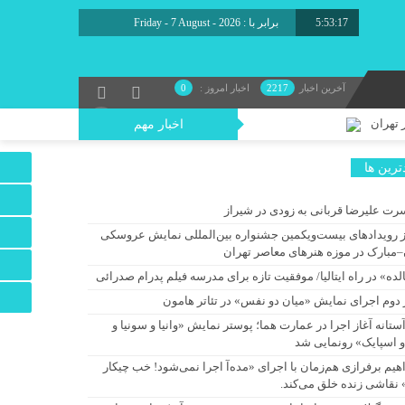
5:53:17
امروز : جمعه, ۱۶ مرداد , ۱۴۰۵
آخرین اخبار
2217
اخبار امروز :
0
 تهران
اخبار مهم
ترين ها
رت علیرضا قربانی به زودی در شیراز
ز رویدادهای بیست‌ویکمین جشنواره بین‌المللی نمایش عروسکی
د/ یک اجرای دیجیتال
–مبارک در موزه هنرهای معاصر تهران
 شد
لده» در راه ایتالیا/ موفقیت تازه برای مدرسه فیلم پدرام صدرائی
 دوم اجرای نمایش «میان دو نفس» در تئاتر هامون
آستانه آغاز اجرا در عمارت هما؛ پوستر نمایش «وانیا و سونیا و
و اسپایک» رونمایی شد
ه دنبال نان می‌گردد!
اهیم برفرازی هم‌زمان با اجرای «مده‌آ اجرا نمی‌شود! خب چیکار
 نقاشی زنده خلق می‌کند.