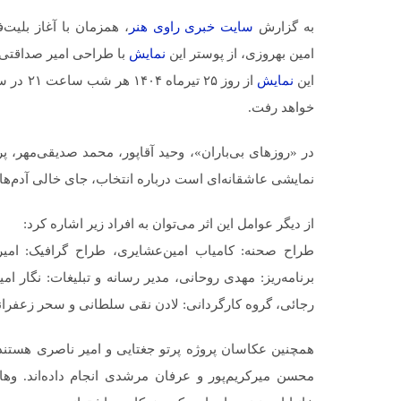
به گزارش
سایت خبری
راوی هنر
، همزمان با آغاز بلیت
امین بهروزی، از پوستر این
نمایش
با طراحی امیر صداقتی 
این
نمایش
خواهد رفت.
در «روزهای بی‌باران»، وحید آقاپور، محمد صدیقی‌مهر، پر
نمایشی عاشقانه‌ای است درباره انتخاب، جای خالی آدم‌ها 
از دیگر عوامل این اثر می‌توان به افراد زیر اشاره کرد:
طراح صحنه: کامیاب امین‌عشایری، طراح گرافیک: امیر
برنامه‌ریز: مهدی روحانی، مدیر رسانه و تبلیغات: نگار ا
رجائی، گروه کارگردانی: لادن نقی سلطانی و سحر زعفرانی
همچنین عکاسان پروژه پرتو جغتایی و امیر ناصری هستند،
محسن میرکریم‌پور و عرفان مرشدی انجام داده‌اند. وه