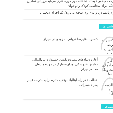
خت گیلاس» به تماشاخانه مهر حوزه هنری می‌آید/ روایتی نمادین
ادگی برای مخاطب کودک و نوجوان
م پادشاه پروانه» روی صحنه می‌رود/ یک اجرای دیجیتال
اشت ها
کنسرت علیرضا قربانی به زودی در شیراز
آغاز رویدادهای بیست‌ویکمین جشنواره بین‌المللی
نمایش عروسکی تهران–مبارک در موزه هنرهای
معاصر تهران
«خالده» در راه ایتالیا/ موفقیت تازه برای مدرسه فیلم
پدرام صدرائی
ب‌ها