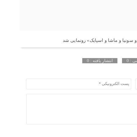
 و سونیا و ماشا و اسپایک» رونمایی شد
 : 0
انتشار یافته : 0