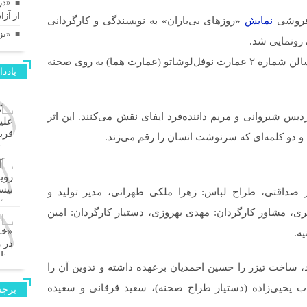
«در
از آز
‌فروشی
نمایش
«روزهای بی‌باران» به نویسندگی و کارگردانی
«بز
رونمایی شد.
از روز ۲۵ تیرماه ۱۴۰۴ هر شب ساعت ۲۱ در سالن شماره ۲ عمارت نوفل‌لوشاتو (عمارت هما) به روی صحنه
یادد
دیس شیروانی و مریم داننده‌فرد ایفای نقش می‌کنند. این اثر
و دو کلمه‌ای که سرنوشت انسان را رقم می‌زند.
 صداقتی، طراح لباس: زهرا ملکی طهرانی، مدیر تولید و
میری، مشاور کارگردان: مهدی بهروزی، دستیار کارگردان: امین
ه.
 ساخت تیزر را حسین احمدیان برعهده داشته و تدوین آن را
اب یحیی‌زاده (دستیار طراح صحنه)، سعید قرقانی و سعیده
برچس