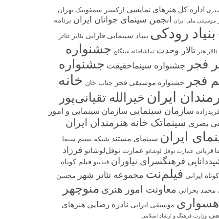
اداره کل هنرهای نمایشی
ارکستر سمفونیک تهران
صدری
انجمن سینمای جوانان ایران
برنامه
 موسیقی ملی ایران
بنیاد رودکی
بنیاد سینمایی فارابی
تئاتر
تئاتر
جشنواره
تالار وحدت
تالار هنر
تماشاخانه سنگلج
تر فجر
جشنواره
جشنواره سینماحقیقت
خانه
م فجر
جشنواره موسیقی فجر
جناب خان
مندان ایران
خیرالله تقیانی‌پور
سازمان سینمایی
سازمان سینمایی و امور
فریدزاده
سینماتک خانه هنرمندان ایران
ی بصری
مای ایران
سینمای مستند
شبکه نسیم سیما
فرزاد
عمارت نوفل‌لوشاتو
ا قربانی
عمارت نوفل لوشاتو
فرهنگسرای نیاوران
ددانایی
فیلم کوتاه
فیدیبو
فیلم‌نت
مجموعه تئاتر شهر
وتاه ایرانی
محسن
منوچهر
معاونت امور هنری
محمد بحرانی
هسواری
نادره رضایی
هنرهای
موسیقی ایرانی
می
وزارت فرهنگ و ارشاد اسلامی