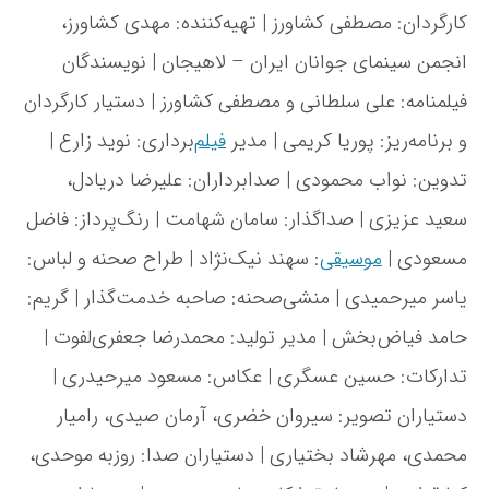
ه
کارگردان: مصطفی کشاورز | تهیه‌کننده: مهدی کشاورز،
ی
ا
انجمن سینمای جوانان ایران – لاهیجان | نویسندگان
ف
ت
فیلمنامه: علی سلطانی و مصطفی کشاورز | دستیار کارگردان
و برنامه‌ریز: پوریا کریمی | مدیر
فیلم
‌برداری: نوید زارع |
تدوین: نواب محمودی | صدابرداران: علیرضا دریادل،
سعید عزیزی | صداگذار: سامان شهامت | رنگ‌پرداز: فاضل
مسعودی |
موسیقی
: سهند نیک‌نژاد | طراح صحنه و لباس:
یاسر میرحمیدی | منشی‌صحنه: صاحبه خدمت‌گذار | گریم:
حامد فیاض‌بخش | مدیر تولید: محمدرضا جعفری‌لفوت |
تدارکات: حسین عسگری | عکاس: مسعود میرحیدری |
دستیاران تصویر: سیروان خضری، آرمان صیدی، رامیار
محمدی، مهرشاد بختیاری | دستیاران صدا: روزبه موحدی،