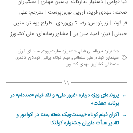
کیا قوامی | دستیار تدارکات: یاسین مهدی | دستیاران
صحنه: مهدی فرید، آروین نوروزپرست | مترجم: علی
قیاثوند | زیرنویس: رضا تاری‌وردی | طراح پوستر: متین
خیبلی | تیزر: امید میرزایی | مشاور رسانه‌ای: علی کشاورز
جشنواره بین‌المللی فیلم
,
جشنواره ساوت‌پورت
,
سینمای ایران
,
سینمای کوتاه
,
علی سلطانی
,
فیلم کوتاه ایرانی
,
کودکان کاغذی
,
ب
مصطفی کشاورز
,
مهدی کشاورز
ر
چ
س
ب‌
ه
←
پرونده‌ای ویژه درباره «غرور ملی» و نقد فیلم «صددام» در
ا
برنامه «هفت»
→
اکران فیلم کوتاه «بیست‌ویک هفته بعد» در اکوادور و
تقدیر هیأت داوران جشنواره کوئنکا