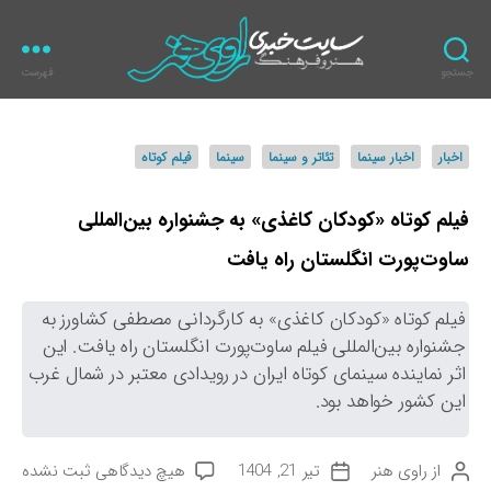
جستجو
فهرست
ر
ا
و
د
اخبار
اخبار سینما
تئاتر و سینما
سینما
فیلم کوتاه
ی
س
ه
ت
ن
ه‌
فیلم کوتاه «کودکان کاغذی» به جشنواره بین‌المللی
ر
ه
ساوت‌پورت انگلستان راه یافت
ا
فیلم کوتاه «کودکان کاغذی» به کارگردانی مصطفی کشاورز به
جشنواره بین‌المللی فیلم ساوت‌پورت انگلستان راه یافت. این
اثر نماینده سینمای کوتاه ایران در رویدادی معتبر در شمال غرب
این کشور خواهد بود.
ب
از
راوی هنر
تیر 21, 1404
هیچ دیدگاهی
ثبت نشده
ن
ت