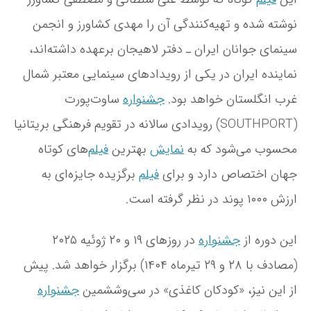
غ
نوشته شده و تهیه‌کنندگی آن را مهدی کشاورز و انجمن
ذ
ی
سینمای جوانان ایران ـ دفتر لاهیجان برعهده داشته‌اند،
»
نماینده ایران در یکی از رویدادهای سینمایی معتبر شمال
ب
ه
غرب انگلستان خواهد بود.
جشنواره
ساوت‌پورت
ج
ش
(SOUTHPORT) رویدادی سالانه در تقویم فرهنگی بریتانیا
ن
محسوب می‌شود که به
نمایش
بهترین
فیلم
‌های کوتاه
و
ا
جهان اختصاص دارد و برای
فیلم
برگزیده جایزه‌ای به
ر
ه
ارزش ۱۰۰۰ پوند در نظر گرفته است.
ب
ی
این دوره از
جشنواره
در روزهای ۱۹ و ۲۰ ژوئیه ۲۰۲۵
ن‌
ا
(مصادف با ۲۸ و ۲۹ تیرماه ۱۴۰۴) برگزار خواهد شد. پیش
ل
م
از این نیز، «کودکان کاغذی» در سی‌وششمین
جشنواره
ل