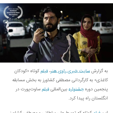
ر
و
ا
ا
ی
ر
ی
س
ی
ف
ن
خ
ی
د
ن
ل
ه
و
م
ن
ش
ک
و
ت
و
ش
ه
ت
ت
ا
ه
ه
«
به گزارش
سایت خبری راوی هنر
،
فیلم
کوتاه «کودکان
ک
و
کاغذی» به کارگردانی مصطفی کشاورز به بخش مسابقه
د
پنجمین دوره
جشنواره
بین‌المللی
فیلم
ساوت‌پورت در
ک
ا
انگلستان راه پیدا کرد.
ن
ک
ا
این
فیلم
کوتاه که توسط علی سلطانی و مصطفی کشاورز