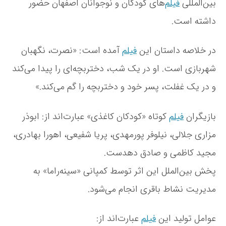
بین‌المللی
فیلم
‌های کودکان و نوجوانان اصفهان حضور
ل
ی
داشته است.
س
ا
و
در خلاصه داستان این
فیلم
آمده است: «نصرت، نگهبان
ت‌
شهربازی است. او در یک شب، دختربچه‌ای را پیدا می‌کند
پ
و
و در یک غفلت، پسر خود و دختربچه را گم می‌کند.»
ر
ت
بازیگران
فیلم
کوتاه «کودکان کاغذی» عبارت‌اند از: ابوذر
ا
ن
مزاری جلالی، نیلوفر پورمهدی، پریا شفیعی، اهورا بهادری،
گ
ل
مجید کاظمی و صادق دهدست.
س
پخش بین‌الملل این اثر توسط کمپانی «سینه‌راما» به
ت
ا
مدیریت نشاط باقری انجام می‌شود.
ن
ر
ا
عوامل تولید این
فیلم
عبارت‌اند از: