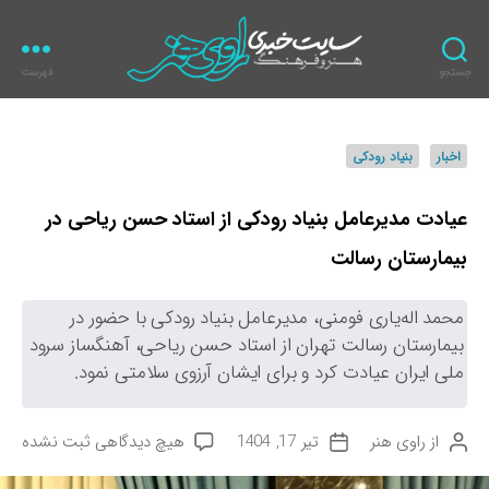
جستجو
فهرست
ر
ا
و
د
اخبار
بنیاد رودکی
ی
س
ه
ت
ن
ه‌
عیادت مدیرعامل بنیاد رودکی از استاد حسن ریاحی در
ر
ه
بیمارستان رسالت
ا
محمد اله‌یاری فومنی، مدیرعامل بنیاد رودکی با حضور در
بیمارستان رسالت تهران از استاد حسن ریاحی، آهنگساز سرود
ملی ایران عیادت کرد و برای ایشان آرزوی سلامتی نمود.
ب
از
راوی هنر
تیر 17, 1404
هیچ دیدگاهی
ثبت نشده
ن
ت
ر
و
ا