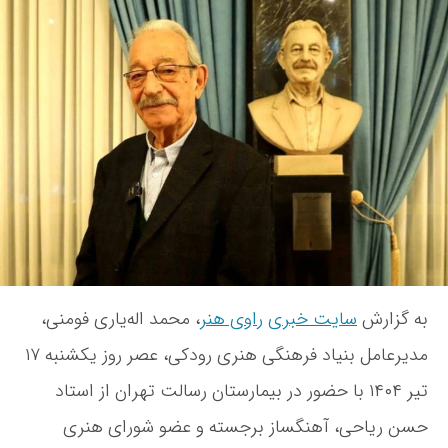
ا
ی
ر
ی
س
ی
ع
ن
خ
ی
د
ن
ا
ه
و
د
ن
ش
ت
و
ت
م
ش
ه
د
ت
ی
ه
ر
ع
ا
م
ل
به گزارش
سایت خبری
راوی هنر
، محمد اله‌یاری فومنی،
ب
ن
مدیرعامل بنیاد فرهنگی هنری رودکی، عصر روز یکشنبه ۱۷
ی
تیر ۱۴۰۴ با حضور در بیمارستان رسالت تهران از استاد
ا
د
حسن ریاحی، آهنگساز برجسته و عضو شورای هنری
ر