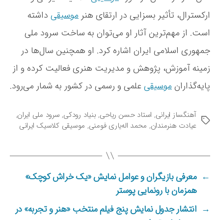
ر
ب
ارکسترال، تأثیر بسزایی در ارتقای هنر
موسیقی
داشته
ی
است. از مهم‌ترین آثار او می‌توان به ساخت سرود ملی
م
ا
جمهوری اسلامی ایران اشاره کرد. او همچنین سال‌ها در
ر
زمینه آموزش، پژوهش و مدیریت هنری فعالیت کرده و از
س
ت
پایه‌گذاران
موسیقی
علمی و رسمی در کشور به شمار می‌رود.
ا
ن
ر
آهنگساز ایرانی
,
استاد حسن ریاحی
,
بنیاد رودکی
,
سرود ملی ایران
,
ب
س
عیادت هنرمندان
,
محمد اله‌یاری فومنی
,
موسیقی کلاسیک ایرانی
ر
ا
چ
ل
س
ت
ب‌
ه
←
معرفی بازیگران و عوامل نمایش «یک خراش کوچک»
ا
همزمان با رونمایی پوستر
→
انتشار جدول نمایش پنج فیلم منتخب «هنر و تجربه» در