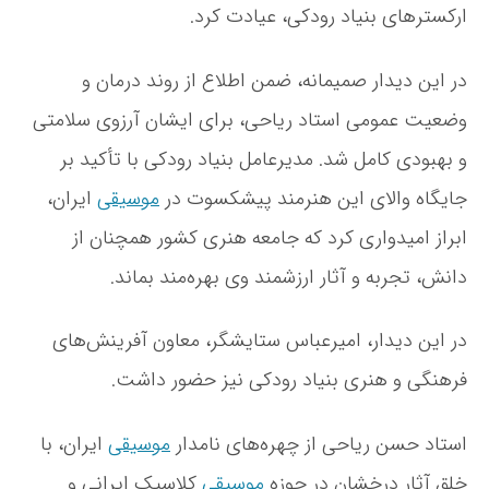
ارکسترهای بنیاد رودکی، عیادت کرد.
و
د
ک
در این دیدار صمیمانه، ضمن اطلاع از روند درمان و
ی
ا
وضعیت عمومی استاد ریاحی، برای ایشان آرزوی سلامتی
ز
و بهبودی کامل شد. مدیرعامل بنیاد رودکی با تأکید بر
ا
س
جایگاه والای این هنرمند پیشکسوت در
موسیقی
ایران،
ت
ا
ابراز امیدواری کرد که جامعه هنری کشور همچنان از
د
دانش، تجربه و آثار ارزشمند وی بهره‌مند بماند.
ح
س
ن
در این دیدار، امیرعباس ستایشگر، معاون آفرینش‌های
ر
ی
فرهنگی و هنری بنیاد رودکی نیز حضور داشت.
ا
ح
استاد حسن ریاحی از چهره‌های نامدار
موسیقی
ایران، با
ی
د
خلق آثار درخشان در حوزه
موسیقی
کلاسیک ایرانی و