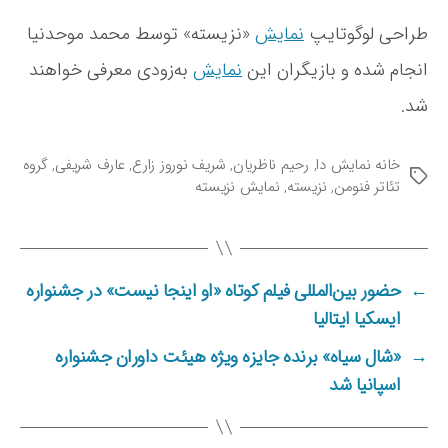
ه
ن
طراحی لوگوتایپ
نمایش
«نزیسته» توسط محمد موحدنیا
م
انجام شده و بازیگران این
نمایش
به‌زودی معرفی خواهند
ا
ی
شد.
ش
د
ا
خانه نمایش دا
,
رحیم ناظریان
,
شریف نوروز زارع
,
عارف شریفی
,
گروه
ب
ر
تئاتر فنومن
,
نزیسته
,
نمایش نزیسته
ر
و
چ
ی
س
ص
ب‌
ح
ه
←
حضور بین‌المللی فیلم کوتاه «او اینجا نیست» در جشنواره
ن
ا
ایسکیا ایتالیا
ه
م
→
«شال سیاه» برنده جایزه ویژه هیئت داوران جشنواره
ی‌
اسپانیا شد
ر
و
د