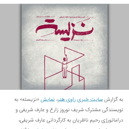
ر
و
ا
ا
ی
ر
ی
س
ی
ن
ن
خ
م
د
ن
ا
ه
و
ی
ن
ش
ش
و
ت
«
ش
ه
ن
ت
ز
ه
ی
س
ت
ه
»
به گزارش
سایت خبری
راوی هنر
،
نمایش
«نزیسته» به
ب
ه
نویسندگی مشترک شریف نوروز زارع و عارف شریفی و
ک
دراماتورژی رحیم ناظریان به کارگردانی عارف شریفی،
ا
ر