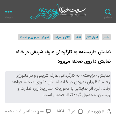
جستجو
فهرست
ر
ا
و
د
اخبار
اخبار تئاتر
تئاتر
تئاتر و سینما
نمایش های روی صحنه
ی
س
ه
ت
ن
ه‌
نمایش «نزیسته» به کارگردانی عارف شریفی در خانه
ر
ه
نمایش دا روی صحنه می‌رود
ا
نمایش «نزیسته» به کارگردانی عارف شریفی و دراماتورژی
رحیم ناظریان به‌زودی در خانه نمایش دا روی صحنه خواهد
رفت. این اثر نمایشی با محوریت خیال‌پردازی، نظارت و
زیستن، محصول گروه تئاتر فنومن است.
ب
از
راوی هنر
تیر 17, 1404
هیچ دیدگاهی
ثبت نشده
ن
ت