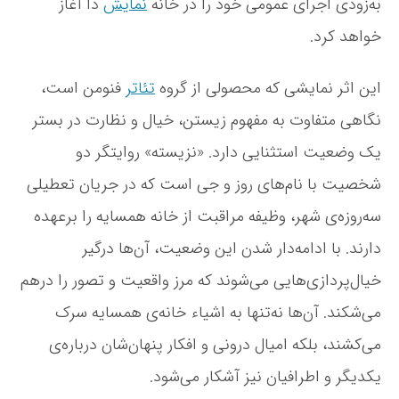
به‌زودی اجرای عمومی خود را در خانه
نمایش
دا آغاز
گ
خواهد کرد.
ر
د
ا
این اثر نمایشی که محصولی از گروه
تئاتر
فنومن است،
ن
ی
نگاهی متفاوت به مفهوم زیستن، خیال و نظارت در بستر
ع
یک وضعیت استثنایی دارد. «نزیسته» روایتگر دو
ا
ر
شخصیت با نام‌های روز و جی است که در جریان تعطیلی
ف
ش
سه‌روزه‌ی شهر، وظیفه مراقبت از خانه همسایه را برعهده
ر
دارند. با ادامه‌دار شدن این وضعیت، آن‌ها درگیر
ی
ف
خیال‌پردازی‌هایی می‌شوند که مرز واقعیت و تصور را درهم
ی
د
می‌شکند. آن‌ها نه‌تنها به اشیاء خانه‌ی همسایه سرک
ر
می‌کشند، بلکه امیال درونی و افکار پنهان‌شان درباره‌ی
خ
ا
یکدیگر و اطرافیان نیز آشکار می‌شود.
ن