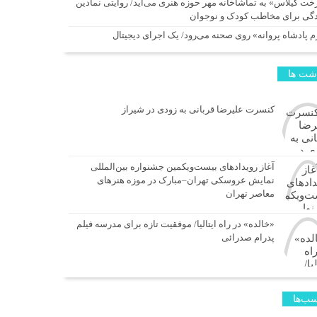
خت گیلاس» به تماشاخانه مهر حوزه هنری می‌آید/ روایتی نمادین
ادگی برای مخاطب کودک و نوجوان
م پادشاه پروانه» روی صحنه می‌رود/ یک اجرای دیجیتال
اشت ها
کنسرت علیرضا قربانی به زودی در شیراز
آغاز رویدادهای بیست‌ویکمین جشنواره بین‌المللی
نمایش عروسکی تهران–مبارک در موزه هنرهای
معاصر تهران
«خالده» در راه ایتالیا/ موفقیت تازه برای مدرسه فیلم
پدرام صدرائی
ب‌ها