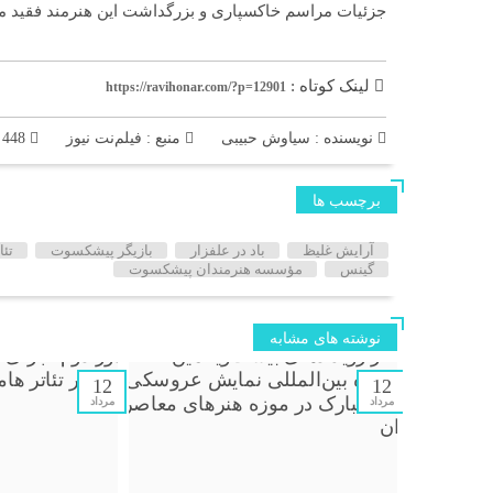
جزئیات مراسم خاکسپاری و بزرگداشت این هنرمند فقید متعا
لینک کوتاه :
https://ravihonar.com/?p=12901
نویسنده : سیاوش حبیبی
منبع : فیلم‌نت نیوز
448 بازدید
برچسب ها
آرایش غلیظ
باد در علفزار
بازیگر پیشکسوت
تئا
گینس
مؤسسه هنرمندان پیشکسوت
نوشته های مشابه
12
12
مرداد
مرداد