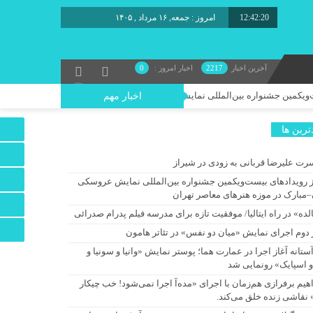
12:42:21
برابر با
آخرین اخبار
2217
اخبار امروز :
0
 جشنواره بین‌المللی نمایش عروسکی تهران–مبارک در موزه هنرهای معاصر تهران
اخبار مهم
ترين ها
رت علیرضا قربانی به زودی در شیراز
ز رویدادهای بیست‌ویکمین جشنواره بین‌المللی نمایش عروسکی
–مبارک در موزه هنرهای معاصر تهران
لده» در راه ایتالیا/ موفقیت تازه برای مدرسه فیلم پدرام صدرائی
 دوم اجرای نمایش «میان دو نفس» در تئاتر هامون
آستانه آغاز اجرا در عمارت هما؛ پوستر نمایش «وانیا و سونیا و
و اسپایک» رونمایی شد
اهیم برفرازی هم‌زمان با اجرای «مده‌آ اجرا نمی‌شود! خب چیکار
 نقاشی زنده خلق می‌کند.