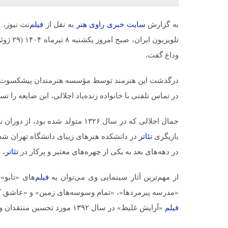
به گزارش
سایت خبری راوی هنر
به نقل از
فیلم
‌نت نیوز،
وداع گفت.
درگذشت این هنرمند توسط مؤسسه هنرمندان پیشکسوت تأ
در تماس تلفنی با خانواده زنده‌یاد اجلالی، این ضایعه را ت
جمال اجلالی که در سال ۱۳۲۶ متولد شده بود، از دوران نوجوانی با هنر
بازیگری
تئاتر
در دانشکده هنرهای زیبای دانشگاه تهران شد.
در دهه‌های بعد به یکی از چهره‌های معتبر و پرکار در
تئاتر
،
س
از مهم‌ترین آثار سینمایی وی می‌توان به
فیلم
‌های «تابو»
«مدرسه پیرمردها»، «تمام وسوسه‌های زمین» و «عاشق کوچ
فیلم
«آرایش غلیظ» در سال ۱۳۹۲ مورد تحسین منتقدان و مخاطبان قرار گرفت.