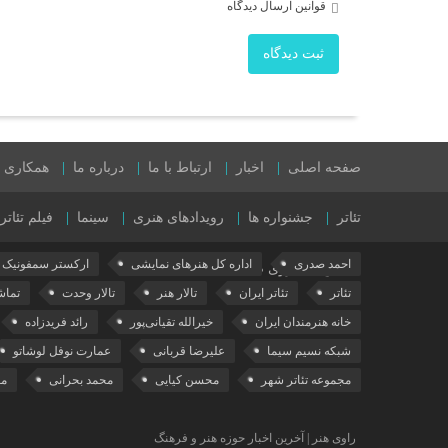
قوانین ارسال دیدگاه
ثبت دیدگاه
صفحه اصلی
اخبار
ارتباط با ما
درباره ما
همکاری با
تئاتر
جشنواره ها
رویدادهای هنری
سینما
فیلم تئاتر
احمد صدری
اداره کل هنرهای نمایشی
ارکستر سمفونیک ت
نمایش های روی صحنه
تئاتر
تئاتر ایران
تالار هنر
تالار وحدت
تماش
خانه هنرمندان ایران
خیرالله تقیانی‌پور
رائد فریدزاده
شبکه نسیم سیما
علیرضا قربانی
عمارت نوفل لوشاتو
مجموعه تئاتر شهر
محسن کیایی
محمد بحرانی
مع
راوی هنر | آخرین اخبار حوزه هنر و فرهنگ