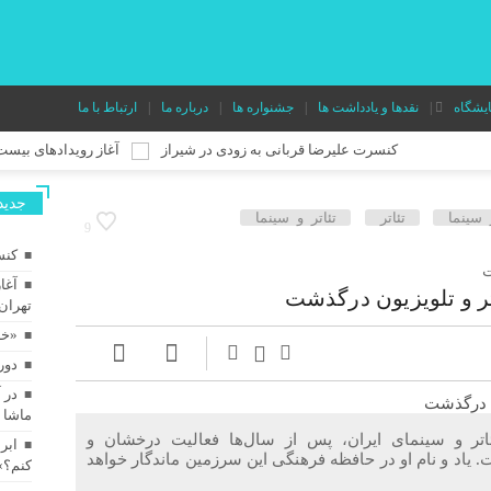
ایشگاه
نقدها و یادداشت ها
جشنواره ها
درباره ما
ارتباط با ما
کنسرت علیرضا قربانی به زودی در شیراز
آغاز رویدادهای بیست‌ویکمین
جديد
 سینما
تئاتر
تئاتر و سینما
9
کنس
ت
آغا
تر و تلویزیون درگذشت
تهران
«خا
دور
در 
ماشا 
تئاتر و سینمای ایران، پس از سال‌ها فعالیت درخشان و
ابر
فت. یاد و نام او در حافظه فرهنگی این سرزمین ماندگار خواهد
کنم؟»