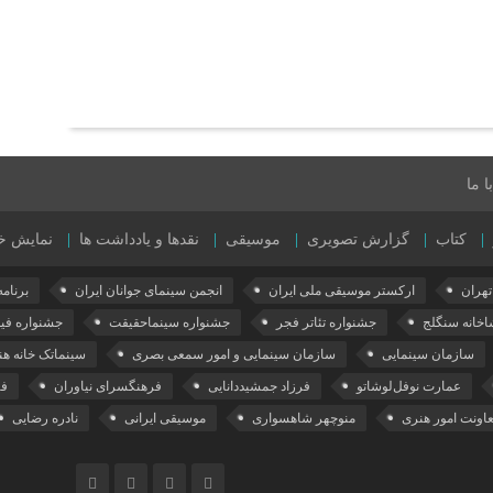
 ما
کتاب
گزارش تصویری
موسیقی
نقدها و یادداشت ها
نمایش خ
هران
ارکستر موسیقی ملی ایران
انجمن سینمای جوانان ایران
برنامه ۰۱
اخانه سنگلج
جشنواره تئاتر فجر
جشنواره سینماحقیقت
جشنواره فی
سازمان سینمایی
سازمان سینمایی و امور سمعی بصری
سینماتک خانه هن
عمارت نوفل‌لوشاتو
فرزاد جمشیددانایی
فرهنگسرای نیاوران
فی
اونت امور هنری
منوچهر شاهسواری
موسیقی ایرانی
نادره رضایی