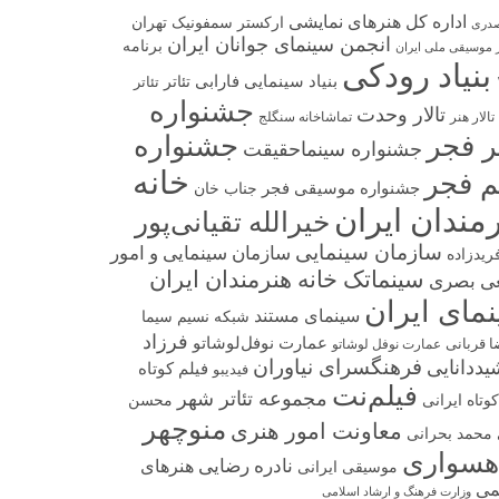
اداره کل هنرهای نمایشی
ارکستر سمفونیک تهران
صدری
انجمن سینمای جوانان ایران
برنامه
 موسیقی ملی ایران
بنیاد رودکی
بنیاد سینمایی فارابی
تئاتر
تئاتر
جشنواره
تالار وحدت
تالار هنر
تماشاخانه سنگلج
تر فجر
جشنواره
جشنواره سینماحقیقت
خانه
م فجر
جشنواره موسیقی فجر
جناب خان
مندان ایران
خیرالله تقیانی‌پور
سازمان سینمایی
سازمان سینمایی و امور
فریدزاده
سینماتک خانه هنرمندان ایران
ی بصری
مای ایران
سینمای مستند
شبکه نسیم سیما
فرزاد
عمارت نوفل‌لوشاتو
ا قربانی
عمارت نوفل لوشاتو
فرهنگسرای نیاوران
ددانایی
فیلم کوتاه
فیدیبو
فیلم‌نت
مجموعه تئاتر شهر
وتاه ایرانی
محسن
منوچهر
معاونت امور هنری
محمد بحرانی
هسواری
نادره رضایی
هنرهای
موسیقی ایرانی
می
وزارت فرهنگ و ارشاد اسلامی