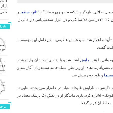
«در
از آز
 جمال اجلالی، بازیگر پیشکسوت و چهره ماندگار
تئاتر
،
سینما
و
«بز
تلویزیون ایران، صبح امروز یکشنبه ۸ تیرماه ۱۴۰۴ (۲۹ ژوئن ۲۰۲۵) در سن ۷۸ سالگی و در منزل شخصی‌اش دار فانی را
یادد
یید و اعلام شد. سیدعباس عظیمی، مدیرعامل این مؤسسه،
سلیت گفت.
نمایش
آشنا شد و با رتبه‌ای درخشان وارد رشته
 نقش‌آفرینی‌های او زیر نظر استاد حمید سمندریان آغاز شد و
ینما
و تلویزیون تبدیل شد.
، «گینس»، «آرایش غلیظ»، «باد در علفزار می‌پیچد»، «آبی»،
ک» اشاره کرد. بازی ماندگار او در نقش یک پزشک معتاد در
برچس