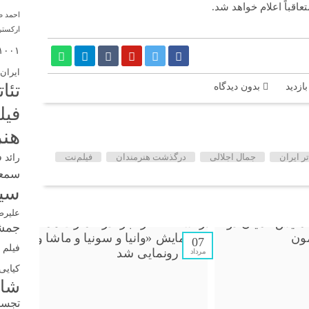
قباً اعلام خواهد شد.
احمد 
ارکستر
۱۰۰۱
ایران
تئا
بدون دیدگاه
فیل
هنر
تر ایران
جمال اجلالی
درگذشت هنرمندان
فیلم‌نت
رائد 
سمع
سین
علیرض
جمشی
07
فیلم ک
مرداد
کیایی
شا
تجس