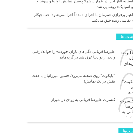
آستانه آغاز اجرا در عمارت هما؛ پوستر نمایش «وانیا و سونیا و
و اسپایک» رونمایی شد
اهیم برفرازی هم‌زمان با اجرای «مده‌آ اجرا نمی‌شود! خب چیکار
 نقاشی زنده خلق می‌کند.
اشت ها
علیرضا قربانی «گل‌های باران خورده» را خواند/ رفتی
و بعد از تو دنیا غرق شد در گریه‌هایم
“بایکوت” روی صحنه می‌رود/ حسین میرزائیان با هفت
نقش در یک نمایش!
کنسرت علیرضا قربانی به زودی در شیراز
ب‌ها