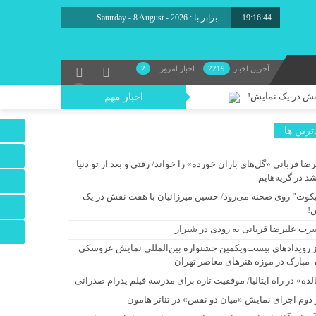
19:16:44
برابر با : Saturday - 8 August - 2026
آخرین اخبار
2219
اخبار امروز :
2
قش در یک نمایش!
اخبار مهم
 تهران
ترين ها
رضا قربانی «گل‌های باران خورده» را خواند/ رفتی و بعد از تو دنیا
د در گریه‌هایم
یکوت” روی صحنه می‌رود/ حسین میرزائیان با هفت نقش در یک
!
د/ یک اجرای دیجیتال
رت علیرضا قربانی به زودی در شیراز
 شد
ز رویدادهای بیست‌ویکمین جشنواره بین‌المللی نمایش عروسکی
–مبارک در موزه هنرهای معاصر تهران
لده» در راه ایتالیا/ موفقیت تازه برای مدرسه فیلم پدرام صدرائی
 دوم اجرای نمایش «میان دو نفس» در تئاتر هامون