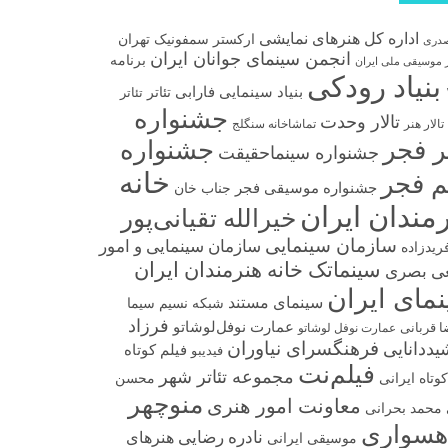
اداره کل هنرهای نمایشی
ارکستر سمفونیک تهران
صدری
انجمن سینمای جوانان ایران
برنامه
 موسیقی ملی ایران
بنیاد رودکی
بنیاد سینمایی فارابی
تئاتر
تئاتر
جشنواره
تالار وحدت
تالار هنر
تماشاخانه سنگلج
تر فجر
جشنواره
جشنواره سینماحقیقت
خانه
م فجر
جشنواره موسیقی فجر
جناب خان
مندان ایران
خیرالله تقیانی‌پور
سازمان سینمایی
سازمان سینمایی و امور
فریدزاده
سینماتک خانه هنرمندان ایران
ی بصری
مای ایران
سینمای مستند
شبکه نسیم سیما
فرزاد
عمارت نوفل‌لوشاتو
ا قربانی
عمارت نوفل لوشاتو
فرهنگسرای نیاوران
ددانایی
فیلم کوتاه
فیدیبو
فیلم‌نت
مجموعه تئاتر شهر
وتاه ایرانی
محسن
منوچهر
معاونت امور هنری
محمد بحرانی
هسواری
نادره رضایی
هنرهای
موسیقی ایرانی