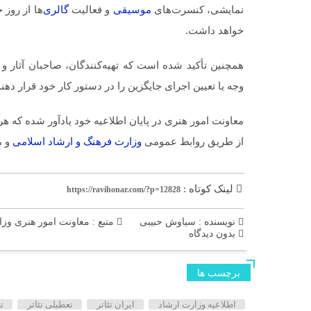
نمایشی، کنسرت‌های
موسیقی
و فعالیت
گالری
خواهد داشت.
همچنین تأکید شده است که تهیه‌کنندگان، صاحبان آثار 
وجه یا تعیین اجرای جایگزین را در دستور کار خود قرار دهند
معاونت امور هنری در پایان اطلاعیه خود یادآور شده که ه
از طریق روابط عمومی
وزارت فرهنگ و ارشاد اسلامی
و م
لینک کوتاه :
https://ravihonar.com/?p=12828
نویسنده : سیاوش حبیبی
منبع : معاونت امور هنری وز
بدون دیدگاه
برچسب ها
اطلاعیه وزارت ارشاد
ایران تئاتر
تعطیلی تئاتر
ت