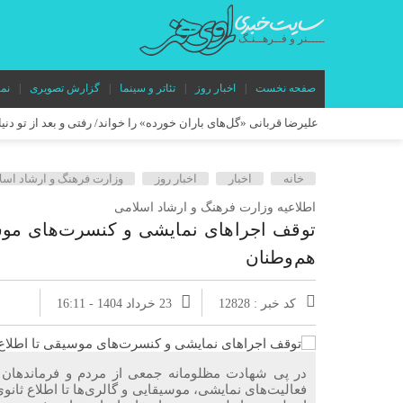
صفحه نخست
اخبار روز
تئاتر و سینما
گزارش تصویری
نم
علیرضا قربانی «گل‌های باران خورده» را خواند/ رفتی و بعد از تو دنی
کنسرت علیرضا قربانی به زودی در شیراز
آغاز رویدادهای بی
خانه
اخبار
اخبار روز
وزارت فرهنگ و ارشاد اسل
«خالده» در راه ایتالیا/ موفقیت تازه برای مدرسه فیلم پدرام صدرائی
اطلاعیه وزارت فرهنگ و ارشاد اسلامی
در آستانه آغاز اجرا در عمارت هما؛ پوستر نمایش «وانیا و سونیا و م
توقف اجراهای نمایشی و کنسرت‌های موسی
ابراهیم برفرازی هم‌زمان با اجرای «مده‌آ اجرا نمی‌شود! خب چیکار
هم‌وطنان
«درخت گیلاس» به تماشاخانه مهر حوزه هنری می‌آید/ روایتی نمادی
«کاپیتان شماره ۱۰» در بخش مسابقه جشنواره جیفونی ایتالیا
کد خبر : 12828
23 خرداد 1404 - 16:11
«دنیای درون» روی صحنه می‌رود/ روایتی رازآلود از دنیای نوجوانان 
«مستطیل سرخ» در مسیر جهانی/ فیلم کوتاه یوسف بیگی راهی جشنواره
در پی شهادت مظلومانه جمعی از مردم و فرماندهان ک
فعالیت‌های نمایشی، موسیقایی و گالری‌ها تا اطلاع ثان