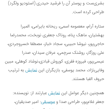
بشری‌ست و پوستر آن را فرشید حیدری (استودیو ولگرد)
طراحی کرده است.
ستاره آرام، معصومه اسمی، ریحانه بایرامی، المیرا
بهشتیان، ماهک پناه، روناک جعفری نوبخت، محمدرضا
حاجی‌پور، نیوشا حبیبی، سجاد خباز، مصطفا خسروجردی،
علی روزگار، روشنک سرچمی، عرفان سیدان، صدرا
عیسی‌پور، فیروزه فقری، کوروش قبادی،نوشاد کوهلی، مبین
وفایی‌نژاد، محمد یوسفی، بازیگران این
نمایش
به ترتیب
حروف الفبا هستند.
همچنین دیگر عوامل این
نمایش
عبارتند از: نویسنده:
جعفر غلام‌پور، طراحی صدا و
موسیقی
: امیر صدیقیان،