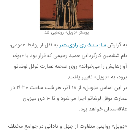
ش
ه
دِ
ت
و
ه
ی
ل
پوستر «دِویل» رونمایی شد
»
ر
به گزارش
سایت خبری
راوی هنر
به نقل از روابط عمومی،
و
ن
نام ششمین کارگردانی حمید رحیمی که قرار بود با «بوف
م
ا
آوازهایش را می‌خواند» روی صحنه عمارت نوفل لوشاتو
ی
برود، به «دِویل» تغییر یافت.
ی
ش
بر این اساس «دِویل» از ۱۸ آذر، هر شب ساعت ۱۹:۳۰ در
د
عمارت نوفل لوشاتو اجرا می‌شود و تا ۱۰ دی میزبان
علاقه‌مندان خواهد بود‌.
«دِویل» روایتی متفاوت از جهل و نادانی در جوامع مختلف