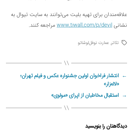
علاقه‌مندان برای تهیه بلیت می‌توانند به سایت تیوال به
نشانی
www.tiwall.com/p/devil
مراجعه کنند.
تئاتر
,
عمارت نوفل‌لوشاتو
ب
ر
چ
س
ب‌
←
انتشار فراخوان اولین جشنواره عکس و فیلم تهران؛
ه
ا
«لاله‌زار»
→
استقبال مخاطبان از اپرای «مولوی»
دیدگاهتان را بنویسید