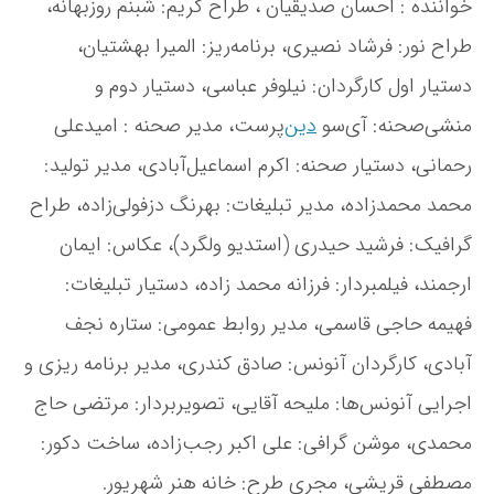
خواننده : احسان صدیقیان ، طراح گریم: شبنم روزبهانه،
طراح نور: فرشاد نصیری، برنامه‌ریز: المیرا بهشتیان،
دستیار اول کارگردان: نیلوفر عباسی، دستیار دوم و
منشی‌صحنه: آی‌سو
دین
‌پرست، مدیر صحنه : امیدعلی
رحمانی، دستیار صحنه: اکرم اسماعیل‌آبادی، مدیر تولید:
محمد محمدزاده، مدیر تبلیغات: بهرنگ دزفولی‌زاده، طراح
گرافیک: فرشید حیدری (استدیو ولگرد)، عکاس: ایمان
ارجمند، فیلمبردار: فرزانه محمد زاده، دستیار تبلیغات:
فهیمه حاجی قاسمی، مدیر روابط عمومی: ستاره نجف
آبادی، کارگردان آنونس: صادق کندری، مدیر برنامه ریزی و
اجرایی آنونس‌ها: ملیحه آقایی، تصویربردار: مرتضی حاج
محمدی، موشن گرافی: علی اکبر رجب‌زاده، ساخت دکور:
مصطفی قریشی، مجری طرح: خانه هنر شهریور.