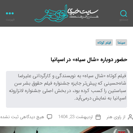
جستجو
فهرست
ر
ا
و
د
سینما
فیلم کوتاه
ی
س
ه
ت
ن
ه‌
حضور دوباره «شال سیاه» در اسپانیا
ر
ه
ا
فیلم کوتاه «شال سیاه» به نویسندگی و کارگردانی علیرضا
شاه‌حسینی که پیش‌تر جایزه جشنواره فیلم حقوق بشر سن
سباستین را کسب کرده بود، در بخش اصلی جشنواره لانزاروته
اسپانیا به نمایش درمی‌آید.
ب
از
راوی هنر
اردیبهشت 23, 1404
هیچ دیدگاهی
ثبت نشده
ت
ر
ا
ا
ر