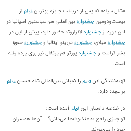
«شال سیاه» که پس از دریافت جایزه بهترین
فیلم
از
بیست‌ودومین
جشنواره
بین‌المللی سن‌سباستین اسپانیا در
این دوره از
جشنواره
لانزاروته حضور دارد، پیش از این در
جشنواره
میلان،
جشنواره
تورینو ایتالیا و
جشنواره
حقوق
بشر کرامت و
جشنواره
پورتو فم پرتغال نیز روی پرده رفته
است.
تهیه‌کنندگی این
فیلم
را کمپانی بین‌المللی شاه حسین
فیلم
بر عهده دارد.
در خلاصه داستان این
فیلم
آمده است:
تو چیزی راجع به عنکبوت‌ها می‌دانی؟ … آن‌ها همسران
خود را می‌خورند.