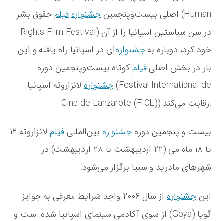
د
ر
اصلی بیست‌وپنجمین
جشنواره
فیلم
حقوق بشر (Human
ا
Rights Film Festival) در سن سباستین اسپانیا را از آن
س
پ
خود کرد، دوباره به
جشنواره
‌ای در اسپانیا راه یافته و این
ا
بار در بخش اصلی
فیلم
کوتاه بیست‌وپنجمین دوره
ن
ی
جشنواره
لانزاروته اسپانیا (Festival International de
ا
Cine de Lanzarote (FICL)) رقابت می‌کند.
بیست و پنجمین دوره
جشنواره
بین‌المللی
فیلم
لانزاروته ۱۲
تا ١٨ ماه می (٢٢ ارديبهشت تا ٢٨ ارديبهشت) در
شهرهای مادرید و سبیا برگزار می‌شود.
این
جشنواره
از سال ۲۰۰۶ واجد شرایط معرفی به جوایز
گویا (Goya) از سوی آکادمی سینمای اسپانیا شده است و