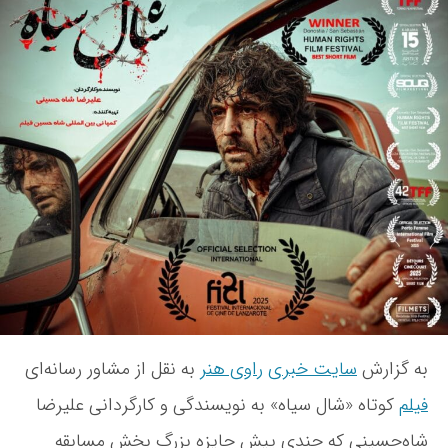
ی
ی
ح
خ
ض
ن
و
و
ر
ش
د
ت
و
ه
ب
ا
ر
ه
«
ش
ا
ل
س
ی
به گزارش
سایت خبری
راوی هنر
به نقل از مشاور رسانه‌ای
ا
فیلم
کوتاه «شال سیاه» به نویسندگی و کارگردانی علیرضا
ه
»
شاه‌حسینی که چندی پیش جایزه بزرگ بخش مسابقه