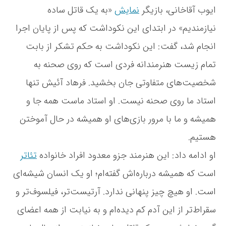
ط‌
ایوب آقاخانی، بازیگر
نمایش
«به یک قاتل ساده
ت
ر
نیازمندیم» در ابتدای این نکوداشت که پس از پایان اجرا
ا
انجام شد، گفت: این نکوداشت به حکم تشکر از بابت
ز
ا
تمام زیست هنرمندانه فردی است که روی صحنه به
و
ن
شخصیت‌های متفاوتی جان بخشید. فرهاد آئیش تنها
ی
استاد ما روی صحنه نیست. او استاد ماست همه جا و
س
ت
همیشه و ما با مرور بازی‌های او همیشه در حال آموختن
هستیم.
او ادامه داد: این هنرمند جزو معدود افراد خانواده
تئاتر
است که همیشه درباره‌اش گفته‎‌ام؛ او یک انسان شیشه‌ای
است. او هیچ چیز پنهانی ندارد. آرتیست‌تر، فیلسوف‌تر و
سقراط‌‌تر از این آدم کم دیده‌ام و به نیابت از همه اعضای