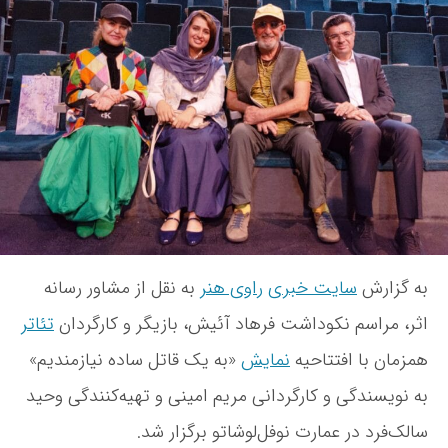
م
خ
ر
ن
د
و
ش
ش
ی
ت
ش
ه
ه‌
ا
ی
ت
ئ
ا
ت
به گزارش
سایت خبری
راوی هنر
به نقل از مشاور رسانه
ر
ک
اثر، مراسم نکوداشت فرهاد آئیش، بازیگر و کارگردان
تئاتر
ه
همزمان با افتتاحیه
نمایش
«به یک قاتل ساده نیازمندیم»
س
ق
به نویسندگی و کارگردانی مریم امینی و تهیه‌کنندگی وحید
ر
سالک‌فرد در عمارت نوفل‌لوشاتو برگزار شد.
ا