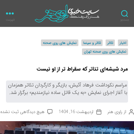
جستجو
فهرست
ر
ا
و
د
اخبار
تئاتر
تئاتر و سینما
نمایش های روی صحنه
ی
س
ه
نمایش های روی صحنه تهران
ت
ن
ه‌
ر
ه
مرد شیشه‌ای تئاتر که سقراط‌ تر از او نیست
ا
مراسم نکوداشت فرهاد آئیش، بازیگر و کارگردان تئاتر همزمان
با آغاز اجرای نمایش «به یک قاتل ساده نیازمندیم» برگزار شد.
ب
از
راوی هنر
اردیبهشت 16, 1404
هیچ دیدگاهی
ثبت نشده
ت
ر
ا
ا
ر
ی
ی